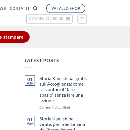
VAI ALLO SHOP
EWS
CONTATTI
CARRELLO /
€
0,00
e e stampare
LATEST POSTS
Storia Kamishibai gratis
01
Ago
sull’Accoglienza: come
raccontare il “fare
spazio” senza fare una
lezione
su
Commenti disabilitati
Storia
Kamishibai
Storia Kamishibai
01
gratis
Ago
Gratis per la Settimana
sull’Accoglienza:
dell’Accoglienza: 5