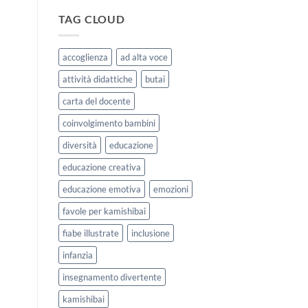
|
storie
Agosto
kamishibai
TAG CLOUD
e
StravagArte
Settembre
per
2026
lavorare
accoglienza
ad alta voce
sull’accoglienza
a
attività didattiche
butai
scuola
carta del docente
coinvolgimento bambini
diversità
educazione
educazione creativa
educazione emotiva
emozioni
favole per kamishibai
fiabe illustrate
inclusione
infanzia
insegnamento divertente
kamishibai