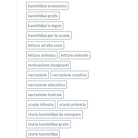
kamishibai economico
kamishibai gratis
kamishibai in legno
kamishibai per la scuola
lettura ad alta voce
lettura animata
letture animate
motivazione insegnanti
narrazione
narrazione creativa
narrazione educativa
narrazione teatrale
scuola infanzia
scuola primaria
storia kamishibai da stampare
storia kamishibai gratis
storie kamishibai