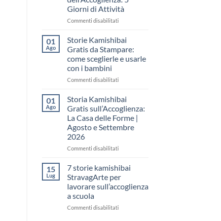
come
Giorni di Attività
raccontare
il
su
Commenti disabilitati
“fare
Storia
spazio”
Kamishibai
Storie Kamishibai
01
senza
Gratis
Ago
Gratis da Stampare:
fare
per
come sceglierle e usarle
una
la
con i bambini
lezione
Settimana
dell’Accoglienza:
su
Commenti disabilitati
5
Storie
Giorni
Kamishibai
Storia Kamishibai
01
di
Gratis
Ago
Gratis sull’Accoglienza:
Attività
da
La Casa delle Forme |
Stampare:
Agosto e Settembre
come
2026
sceglierle
e
su
Commenti disabilitati
usarle
Storia
con
Kamishibai
7 storie kamishibai
15
i
Gratis
Lug
StravagArte per
bambini
sull’Accoglienza:
lavorare sull’accoglienza
La
a scuola
Casa
delle
su
Commenti disabilitati
Forme
7