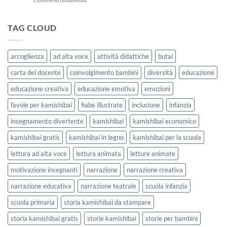
La
con
7
Casa
i
storie
delle
bambini
kamishibai
TAG CLOUD
Forme
StravagArte
|
per
Agosto
lavorare
e
accoglienza
ad alta voce
attività didattiche
butai
sull’accoglienza
Settembre
a
2026
carta del docente
coinvolgimento bambini
diversità
educazione
scuola
educazione creativa
educazione emotiva
emozioni
favole per kamishibai
fiabe illustrate
inclusione
infanzia
insegnamento divertente
kamishibai
kamishibai economico
kamishibai gratis
kamishibai in legno
kamishibai per la scuola
lettura ad alta voce
lettura animata
letture animate
motivazione insegnanti
narrazione
narrazione creativa
narrazione educativa
narrazione teatrale
scuola infanzia
scuola primaria
storia kamishibai da stampare
storia kamishibai gratis
storie kamishibai
storie per bambini