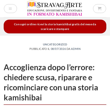
Salta
ai
contenuti
Con ogni ordine ricevi la storia kamishibai gratis del mese da
scaricare e stampare
UNCATEGORIZED
PUBBLICATO IL
08/07/2026
DA
ADMIN
Accoglienza dopo l’errore:
chiedere scusa, riparare e
ricominciare con una storia
kamishibai