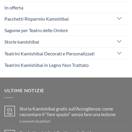
In offerta
Pacchetti Risparmio Kamishibai
Sagome per Teatro delle Ombre
Storie kamishibai
Teatrini Kamishibai Decorati e Personalizzati
Teatrini Kamishibai in Legno Non Trattato
ULTIME NOTIZIE
Storia Kamishibai gratis sull’Accoglienza: come
01
Ago
raccontare il “fare spazio” senza fare una lezione
su
Commenti disabilitati
Storia
Kamishibai