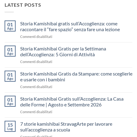
LATEST POSTS
Storia Kamishibai gratis sull’Accoglienza: come
01
Ago
raccontare il “fare spazio” senza fare una lezione
su
Commenti disabilitati
Storia
Kamishibai
Storia Kamishibai Gratis per la Settimana
01
gratis
Ago
dell’Accoglienza: 5 Giorni di Attività
sull’Accoglienza:
su
Commenti disabilitati
come
Storia
raccontare
Kamishibai
Storie Kamishibai Gratis da Stampare: come sceglierle
il
01
Gratis
“fare
Ago
e usarle con i bambini
per
spazio”
su
Commenti disabilitati
la
senza
Storie
Settimana
fare
Kamishibai
Storia Kamishibai Gratis sull’Accoglienza: La Casa
dell’Accoglienza:
01
una
Gratis
5
Ago
delle Forme | Agosto e Settembre 2026
lezione
da
Giorni
su
Commenti disabilitati
Stampare:
di
Storia
come
Attività
Kamishibai
7 storie kamishibai StravagArte per lavorare
sceglierle
15
Gratis
e
Lug
sull’accoglienza a scuola
sull’Accoglienza:
usarle
su
Commenti disabilitati