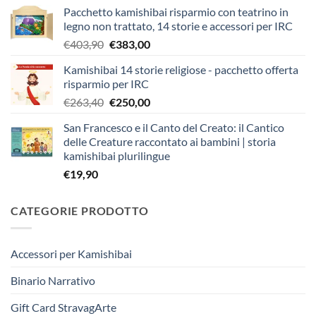
Pacchetto kamishibai risparmio con teatrino in
legno non trattato, 14 storie e accessori per IRC
Il
Il
€
403,90
€
383,00
prezzo
prezzo
Kamishibai 14 storie religiose - pacchetto offerta
originale
attuale
risparmio per IRC
era:
è:
Il
Il
€
263,40
€
250,00
€403,90.
€383,00.
prezzo
prezzo
San Francesco e il Canto del Creato: il Cantico
originale
attuale
delle Creature raccontato ai bambini | storia
era:
è:
kamishibai plurilingue
€263,40.
€250,00.
€
19,90
CATEGORIE PRODOTTO
Accessori per Kamishibai
Binario Narrativo
Gift Card StravagArte