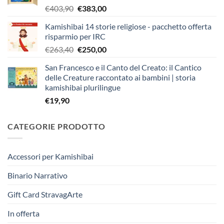
Il
Il
€
403,90
€
383,00
prezzo
prezzo
Kamishibai 14 storie religiose - pacchetto offerta
originale
attuale
risparmio per IRC
era:
è:
Il
Il
€
263,40
€
250,00
€403,90.
€383,00.
prezzo
prezzo
San Francesco e il Canto del Creato: il Cantico
originale
attuale
delle Creature raccontato ai bambini | storia
era:
è:
kamishibai plurilingue
€263,40.
€250,00.
€
19,90
CATEGORIE PRODOTTO
Accessori per Kamishibai
Binario Narrativo
Gift Card StravagArte
In offerta