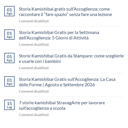
Storia Kamishibai gratis sull’Accoglienza: come
01
Ago
raccontare il “fare spazio” senza fare una lezione
su
Commenti disabilitati
Storia
Kamishibai
Storia Kamishibai Gratis per la Settimana
01
gratis
Ago
dell’Accoglienza: 5 Giorni di Attività
sull’Accoglienza:
su
Commenti disabilitati
come
Storia
raccontare
Kamishibai
Storie Kamishibai Gratis da Stampare: come sceglierle
il
01
Gratis
“fare
Ago
e usarle con i bambini
per
spazio”
su
Commenti disabilitati
la
senza
Storie
Settimana
fare
Kamishibai
Storia Kamishibai Gratis sull’Accoglienza: La Casa
dell’Accoglienza:
01
una
Gratis
5
Ago
delle Forme | Agosto e Settembre 2026
lezione
da
Giorni
su
Commenti disabilitati
Stampare:
di
Storia
come
Attività
Kamishibai
7 storie kamishibai StravagArte per lavorare
sceglierle
15
Gratis
e
Lug
sull’accoglienza a scuola
sull’Accoglienza:
usarle
su
Commenti disabilitati
La
con
7
Casa
i
storie
delle
bambini