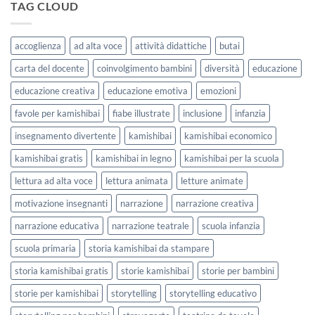
kamishibai
TAG CLOUD
Forme
StravagArte
|
per
Agosto
lavorare
e
accoglienza
ad alta voce
attività didattiche
butai
sull’accoglienza
Settembre
a
2026
carta del docente
coinvolgimento bambini
diversità
educazione
scuola
educazione creativa
educazione emotiva
emozioni
favole per kamishibai
fiabe illustrate
inclusione
infanzia
insegnamento divertente
kamishibai
kamishibai economico
kamishibai gratis
kamishibai in legno
kamishibai per la scuola
lettura ad alta voce
lettura animata
letture animate
motivazione insegnanti
narrazione
narrazione creativa
narrazione educativa
narrazione teatrale
scuola infanzia
scuola primaria
storia kamishibai da stampare
storia kamishibai gratis
storie kamishibai
storie per bambini
storie per kamishibai
storytelling
storytelling educativo