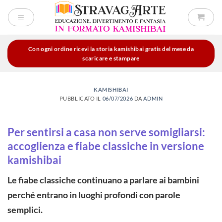
Salta
ai
contenuti
Con ogni ordine ricevi la storia kamishibai gratis del mese da
scaricare e stampare
KAMISHIBAI
PUBBLICATO IL
06/07/2026
DA
ADMIN
Per sentirsi a casa non serve somigliarsi:
accoglienza e fiabe classiche in versione
kamishibai
Le fiabe classiche continuano a parlare ai bambini
perché entrano in luoghi profondi con parole
semplici.