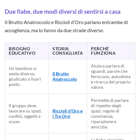
Due fiabe, due modi diversi di sentirsi a casa
Il Brutto Anatroccolo e Riccioli d’Oro parlano entrambe di
accoglienza, ma lo fanno da due strade diverse.
BISOGNO
STORIA
PERCHÉ
EDUCATIVO
CONSIGLIATA
FUNZIONA
Aiuta a parlare di
Un bambino si
sguardi, parole che
sente diverso,
Il Brutto
feriscono, autostima
giudicato o fuori
Anatroccolo
e ricerca del proprio
posto.
valore.
Permette di parlare
Il gruppo deve
di rispetto degli
lavorare su spazi,
Riccioli d’Oro e
spazi, regole di
confini, oggetti e
i Tre Orsi
convivenza,
scuse.
riparazione e
amicizia.
Le fiabe classiche