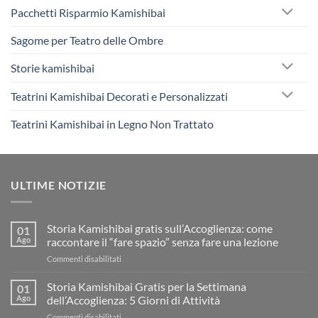
Pacchetti Risparmio Kamishibai
Sagome per Teatro delle Ombre
Storie kamishibai
Teatrini Kamishibai Decorati e Personalizzati
Teatrini Kamishibai in Legno Non Trattato
ULTIME NOTIZIE
Storia Kamishibai gratis sull’Accoglienza: come
01
Ago
raccontare il “fare spazio” senza fare una lezione
su
Commenti disabilitati
Storia
Kamishibai
Storia Kamishibai Gratis per la Settimana
01
gratis
Ago
dell’Accoglienza: 5 Giorni di Attività
sull’Accoglienza:
su
Commenti disabilitati