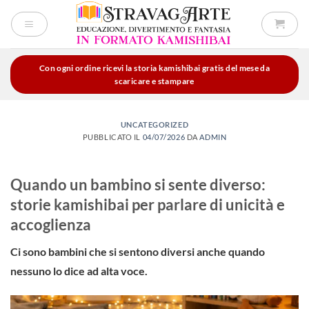
Salta
ai
contenuti
Con ogni ordine ricevi la storia kamishibai gratis del mese da
scaricare e stampare
UNCATEGORIZED
PUBBLICATO IL
04/07/2026
DA
ADMIN
Quando un bambino si sente diverso:
storie kamishibai per parlare di unicità e
accoglienza
Ci sono bambini che si sentono diversi anche quando
nessuno lo dice ad alta voce.