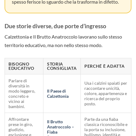
spesso ferisce lo sguardo che la trasforma in difetto.
Due storie diverse, due porte d’ingresso
Calzettonia e Il Brutto Anatroccolo lavorano sullo stesso
territorio educativo, ma non nello stesso modo.
BISOGNO
STORIA
PERCHÉ È ADATTA
EDUCATIVO
CONSIGLIATA
Parlare di
Usa i calzini spaiati per
diversità in
raccontare unicità,
modo leggero,
Il Paese di
colore, appartenenza e
concreto e
Calzettonia
ricerca del proprio
vicino ai
posto.
bambini.
Affrontare
Parte da una fiaba
Il Brutto
prese in giro,
classica riconoscibile e
Anatroccolo –
giudizio,
la porta su inclusione,
Fiaba
esclusione e
bullismo, identità e