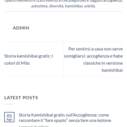
Questo elemento è stato inserito in
Uncategorized
e taggato
accoglienza
,
autostima
,
diversità
,
kamishibai
,
unicità
.
ADMIN
Per sentirsi a casa non serve
Storia kamishibai gratis: I
somigliarsi: accoglienza e fiabe
colori di Mila
classiche in versione
kamishibai
LATEST POSTS
Storia Kamishibai gratis sull’Accoglienza: come
01
Ago
raccontare il “fare spazio” senza fare una lezione
su
Commenti disabilitati