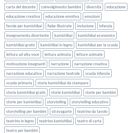
Settembre
a
2026
carta del docente
coinvolgimento bambini
diversità
educazione
scuola
educazione creativa
educazione emotiva
emozioni
favole per kamishibai
fiabe illustrate
inclusione
infanzia
insegnamento divertente
kamishibai
kamishibai economico
kamishibai gratis
kamishibai in legno
kamishibai per la scuola
lettura ad alta voce
lettura animata
letture animate
motivazione insegnanti
narrazione
narrazione creativa
narrazione educativa
narrazione teatrale
scuola infanzia
scuola primaria
storia kamishibai da stampare
storia kamishibai gratis
storie kamishibai
storie per bambini
storie per kamishibai
storytelling
storytelling educativo
storytelling per bambini
stravagarte
teatrino da tavolo
teatrino in legno
teatrino kamishibai
teatro di carta
teatro per bambini