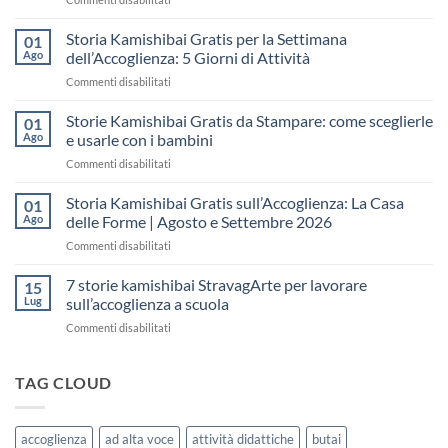
Storia
Kamishibai
Storia Kamishibai Gratis per la Settimana
01
gratis
Ago
dell’Accoglienza: 5 Giorni di Attività
sull’Accoglienza:
su
Commenti disabilitati
come
Storia
raccontare
Kamishibai
Storie Kamishibai Gratis da Stampare: come sceglierle
il
01
Gratis
“fare
Ago
e usarle con i bambini
per
spazio”
su
Commenti disabilitati
la
senza
Storie
Settimana
fare
Kamishibai
Storia Kamishibai Gratis sull’Accoglienza: La Casa
dell’Accoglienza:
01
una
Gratis
5
Ago
delle Forme | Agosto e Settembre 2026
lezione
da
Giorni
su
Commenti disabilitati
Stampare:
di
Storia
come
Attività
Kamishibai
7 storie kamishibai StravagArte per lavorare
sceglierle
15
Gratis
e
Lug
sull’accoglienza a scuola
sull’Accoglienza:
usarle
su
Commenti disabilitati
La
con
7
Casa
i
storie
delle
bambini
kamishibai
TAG CLOUD
Forme
StravagArte
|
per
Agosto
lavorare
e
accoglienza
ad alta voce
attività didattiche
butai
sull’accoglienza