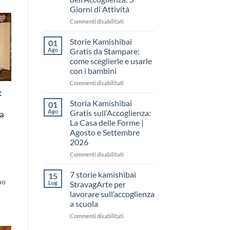
come
Giorni di Attività
raccontare
il
su
Commenti disabilitati
“fare
Storia
spazio”
Kamishibai
Storie Kamishibai
01
senza
Gratis
Ago
Gratis da Stampare:
fare
per
come sceglierle e usarle
una
la
con i bambini
lezione
Settimana
dell’Accoglienza:
su
Commenti disabilitati
5
Storie
:
Giorni
Kamishibai
Storia Kamishibai
e
01
di
Gratis
Ago
Gratis sull’Accoglienza:
ia
Attività
da
La Casa delle Forme |
Stampare:
Agosto e Settembre
come
2026
sceglierle
e
su
Commenti disabilitati
usarle
Storia
con
Kamishibai
7 storie kamishibai
15
i
Gratis
no
Lug
StravagArte per
bambini
sull’Accoglienza:
lavorare sull’accoglienza
La
a scuola
Casa
delle
su
Commenti disabilitati
Forme
7