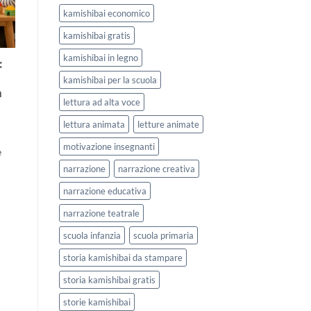
kamishibai economico
kamishibai gratis
kamishibai in legno
:
kamishibai per la scuola
n
lettura ad alta voce
lettura animata
letture animate
motivazione insegnanti
e
narrazione
narrazione creativa
narrazione educativa
narrazione teatrale
scuola infanzia
scuola primaria
storia kamishibai da stampare
storia kamishibai gratis
storie kamishibai