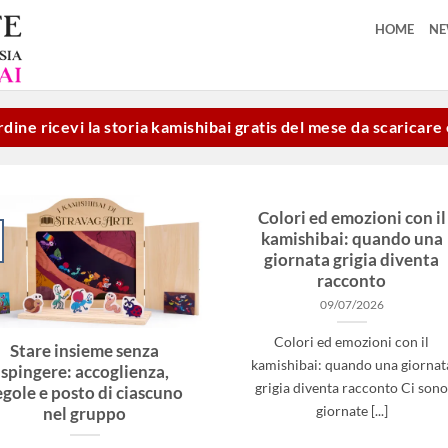
HOME
N
dine ricevi la storia kamishibai gratis del mese da scaricar
Colori ed emozioni con il
kamishibai: quando una
giornata grigia diventa
racconto
09/07/2026
Colori ed emozioni con il
Stare insieme senza
kamishibai: quando una giornat
spingere: accoglienza,
grigia diventa racconto Ci son
egole e posto di ciascuno
giornate [...]
nel gruppo