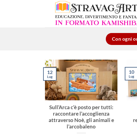
Salta
ai
contenuti
Con ogni or
10
12
Lug
Lug
Sull’Arca c’è posto per tutti:
raccontare l’accoglienza
attraverso Noè, gli animali e
r
l’arcobaleno