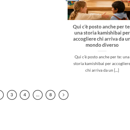
Qui c’è posto anche per te
una storia kamishibai per
accogliere chi arriva da u
mondo diverso
Qui c’è posto anche per te: una
storia kamishibai per accoglier
chi arriva da un [...]
2
3
4
…
8