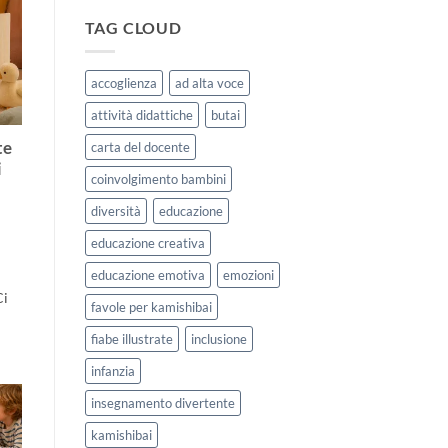
|
storie
Agosto
kamishibai
TAG CLOUD
e
StravagArte
Settembre
per
2026
lavorare
accoglienza
ad alta voce
sull’accoglienza
a
attività didattiche
butai
scuola
te
carta del docente
i
coinvolgimento bambini
diversità
educazione
educazione creativa
educazione emotiva
emozioni
Ci
favole per kamishibai
fiabe illustrate
inclusione
infanzia
insegnamento divertente
kamishibai