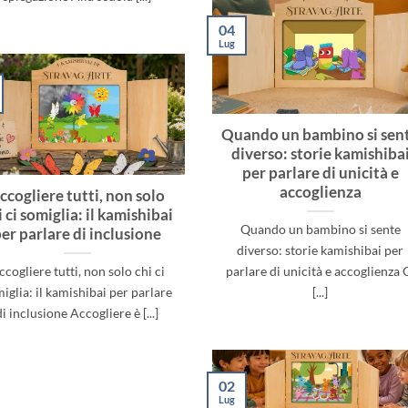
04
Lug
Quando un bambino si sen
diverso: storie kamishiba
per parlare di unicità e
accoglienza
ccogliere tutti, non solo
i ci somiglia: il kamishibai
Quando un bambino si sente
er parlare di inclusione
diverso: storie kamishibai per
ccogliere tutti, non solo chi ci
parlare di unicità e accoglienza 
iglia: il kamishibai per parlare
[...]
di inclusione Accogliere è [...]
02
Lug