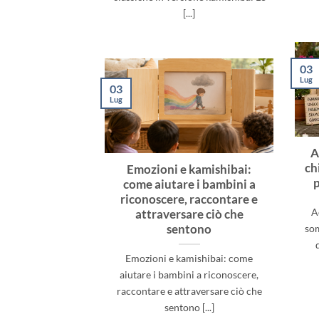
[...]
03
Lug
03
Lug
A
ch
Emozioni e kamishibai:
p
come aiutare i bambini a
riconoscere, raccontare e
A
attraversare ciò che
sentono
som
Emozioni e kamishibai: come
aiutare i bambini a riconoscere,
raccontare e attraversare ciò che
sentono [...]