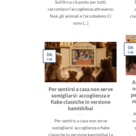
Sull’Arca c’è posto per tutti:
raccontare l’accoglienza attraverso
Noè, gli animali e l’arcobaleno Ci
cia
sono [...]
06
Lug
06
Lug
A
n
Per sentirsi a casa non serve
pe
somigliarsi: accoglienza e
m
fiabe classiche in versione
kamishibai
A
Per sentirsi a casa non serve
sc
somigliarsi: accoglienza e fiabe
classiche in versione kamishibai Le