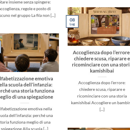
Stare insieme senza spingere:
accoglienza, regole e posto di
scuno nel gruppo La fila non [...]
08
Lug
Accoglienza dopo l’errore
chiedere scusa, riparare 
ricominciare con una stor
kamishibai
lfabetizzazione emotiva
Accoglienza dopo l’errore:
ella scuola dell’infanzia:
chiedere scusa, riparare e
rché una storia funziona
ricominciare con una storia
eglio di una spiegazione
kamishibai Accogliere un bambi
lfabetizzazione emotiva nella
[...]
uola dell’infanzia: perché una
storia funziona meglio di una
spiegazione Alla scuola [...]