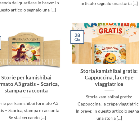
enda del quartiere In breve: in
articolo segnalo una storia [...]
uesto articolo segnalo una [...]
28
Giu
Storia kamishibai gratis:
Storie per kamishibai
Cappuccina, la crêpe
rmato A3 gratis – Scarica,
viaggiatrice
stampa e racconta
Storia kamishibai gratis:
orie per kamishibai formato A3
Cappuccina, la crêpe viaggiatric
tis – Scarica, stampa e racconta
In breve: in questo articolo segna
Se stai cercando [...]
una storia [...]