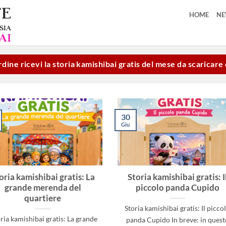
HOME
N
dine ricevi la storia kamishibai gratis del mese da scaricar
30
Giu
oria kamishibai gratis: La
Storia kamishibai gratis: I
grande merenda del
piccolo panda Cupido
quartiere
Storia kamishibai gratis: Il picco
oria kamishibai gratis: La grande
panda Cupido In breve: in quest