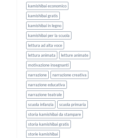
kamishibai economico
kamishibai gratis
kamishibai in legno
kamishibai per la scuola
lettura ad alta voce
lettura animata
letture animate
motivazione insegnanti
narrazione
narrazione creativa
narrazione educativa
narrazione teatrale
scuola infanzia
scuola primaria
storia kamishibai da stampare
storia kamishibai gratis
storie kamishibai