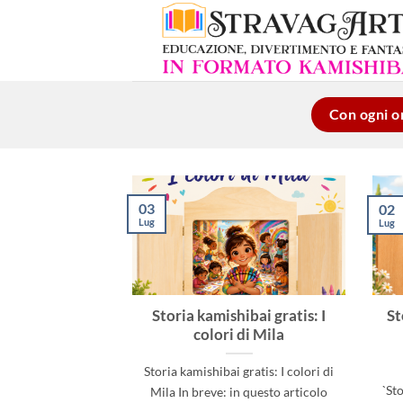
Salta
ai
contenuti
Con ogni or
03
02
Lug
Lug
Storia kamishibai gratis: I
St
colori di Mila
Storia kamishibai gratis: I colori di
`St
Mila In breve: in questo articolo