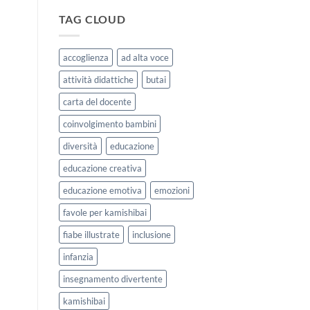
|
storie
Agosto
kamishibai
TAG CLOUD
e
StravagArte
Settembre
per
2026
lavorare
accoglienza
ad alta voce
sull’accoglienza
a
attività didattiche
butai
scuola
carta del docente
coinvolgimento bambini
diversità
educazione
educazione creativa
educazione emotiva
emozioni
favole per kamishibai
fiabe illustrate
inclusione
infanzia
insegnamento divertente
kamishibai