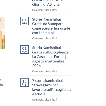
come
Giorni di Attività
raccontare
il
su
Commenti disabilitati
“fare
Storia
spazio”
Kamishibai
Storie Kamishibai
01
senza
Gratis
Ago
Gratis da Stampare:
fare
per
come sceglierle e usarle
una
la
con i bambini
lezione
Settimana
dell’Accoglienza:
su
Commenti disabilitati
5
Storie
Giorni
Kamishibai
Storia Kamishibai
01
di
Gratis
Ago
Gratis sull’Accoglienza:
Attività
da
La Casa delle Forme |
Stampare:
Agosto e Settembre
come
2026
sceglierle
e
su
Commenti disabilitati
usarle
Storia
con
e
Kamishibai
7 storie kamishibai
15
i
Gratis
Lug
StravagArte per
lo
bambini
sull’Accoglienza:
lavorare sull’accoglienza
La
a scuola
Casa
delle
su
Commenti disabilitati
Forme
7