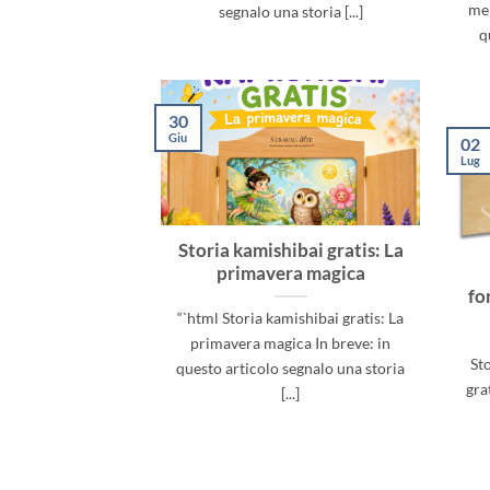
mer
segnalo una storia [...]
q
30
Giu
02
Lug
Storia kamishibai gratis: La
primavera magica
fo
“`html Storia kamishibai gratis: La
primavera magica In breve: in
St
questo articolo segnalo una storia
gra
[...]