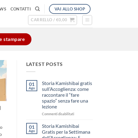
VAI ALLO SHOP
EWS
CONTATTI
CARRELLO /
€
0,00
e e stampare
LATEST POSTS
Storia Kamishibai gratis
01
Ago
sull’Accoglienza: come
raccontare il “fare
spazio” senza fare una
lezione
l
su
Commenti disabilitati
Storia
Kamishibai
Storia Kamishibai
01
lo
gratis
Ago
Gratis per la Settimana
o
sull’Accoglienza:
dell’Accoglienza: 5