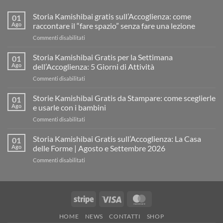
Storia Kamishibai gratis sull’Accoglienza: come
01
Ago
raccontare il “fare spazio” senza fare una lezione
su
Commenti disabilitati
Storia
Kamishibai
Storia Kamishibai Gratis per la Settimana
01
gratis
Ago
dell’Accoglienza: 5 Giorni di Attività
sull’Accoglienza:
su
Commenti disabilitati
come
Storia
raccontare
Kamishibai
Storie Kamishibai Gratis da Stampare: come sceglierle
il
01
Gratis
“fare
Ago
e usarle con i bambini
per
spazio”
su
Commenti disabilitati
la
senza
Storie
Settimana
fare
Kamishibai
Storia Kamishibai Gratis sull’Accoglienza: La Casa
dell’Accoglienza:
01
una
Gratis
5
Ago
delle Forme | Agosto e Settembre 2026
lezione
da
Giorni
su
Commenti disabilitati
Stampare:
di
Storia
come
Attività
Kamishibai
sceglierle
Gratis
e
sull’Accoglienza:
usarle
Stripe
Visa
MasterCard
La
con
Casa
i
HOME
NEWS
CONTATTI
SHOP
delle
bambini