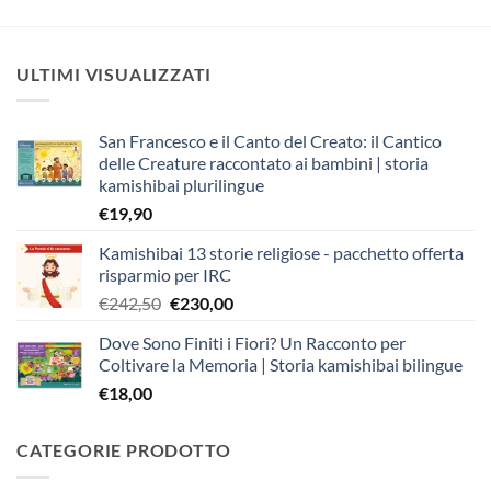
ULTIMI VISUALIZZATI
San Francesco e il Canto del Creato: il Cantico
delle Creature raccontato ai bambini | storia
kamishibai plurilingue
€
19,90
Kamishibai 13 storie religiose - pacchetto offerta
risparmio per IRC
Il
Il
€
242,50
€
230,00
prezzo
prezzo
Dove Sono Finiti i Fiori? Un Racconto per
originale
attuale
Coltivare la Memoria | Storia kamishibai bilingue
era:
è:
€
18,00
€242,50.
€230,00.
CATEGORIE PRODOTTO