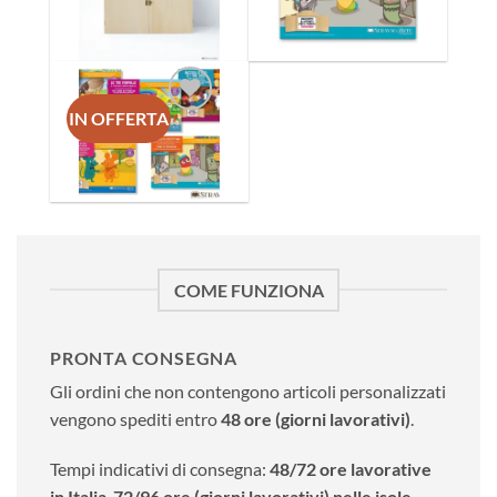
alla lista
alla lista
dei
dei
desideri
desideri
IN OFFERTA
Aggiungi
alla lista
dei
desideri
COME FUNZIONA
PRONTA CONSEGNA
Gli ordini che non contengono articoli personalizzati
vengono spediti entro
48 ore (giorni lavorativi)
.
Tempi indicativi di consegna:
48/72 ore lavorative
in Italia
,
72/96 ore (giorni lavorativi) nelle isole
.