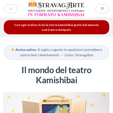
Salta
ai
contenuti
Con ogni ordine ricevi la storia kamishibai gratis del mese da
scaricare e stampare
Avviso estivo:
A luglio e agosto le spedizioni potrebbero
subire lievi rallentamenti. —
Linda | StravagArte
Il mondo del teatro
Kamishibai