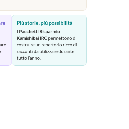
are
Più storie, più possibilità
I
Pacchetti Risparmio
Kamishibai IRC
permettono di
zare
costruire un repertorio ricco di
e
racconti da utilizzare durante
tutto l’anno.