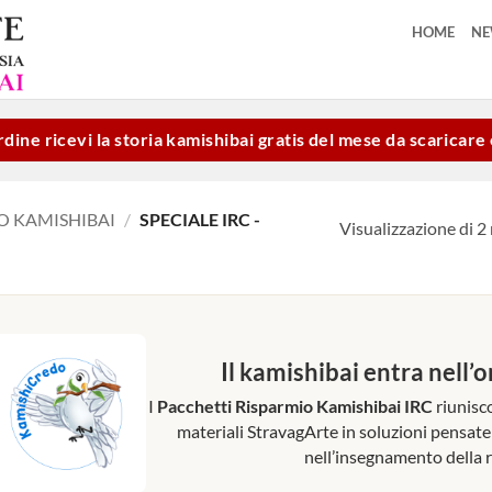
HOME
N
dine ricevi la storia kamishibai gratis del mese da scaricar
O KAMISHIBAI
/
SPECIALE IRC -
Visualizzazione di 2 
Il kamishibai entra nell’o
I
Pacchetti Risparmio Kamishibai IRC
riunisco
materiali StravagArte in soluzioni pensate
nell’insegnamento della r