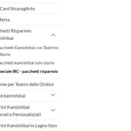
 Card StravagArte
fferta
hetti Risparmio
shibai
acchetti Kamishibai con Teatrino
Storie
acchetti kamishibai solo storie
peciale IRC - pacchetti risparmio
me per Teatro delle Ombre
ie kamishibai
rini Kamishibai
rati e Personalizzati
rini Kamishibai in Legno Non