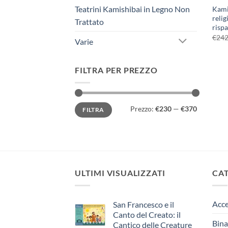
Teatrini Kamishibai in Legno Non
Kami
relig
Trattato
risp
€
242
Varie
FILTRA PER PREZZO
Prezzo
Prezzo
Prezzo:
€230
—
€370
FILTRA
Min
Max
ULTIMI VISUALIZZATI
CA
Acce
San Francesco e il
Canto del Creato: il
Bina
Cantico delle Creature