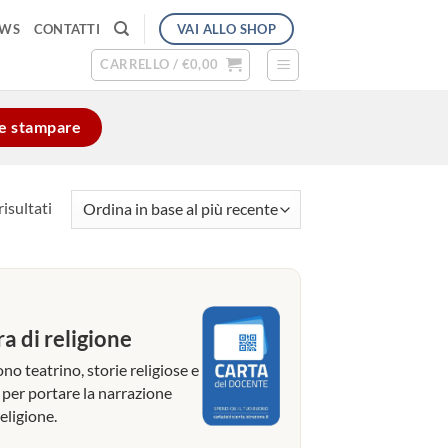
VAI ALLO SHOP
EWS
CONTATTI
CARRELLO /
€
0,00
e e stampare
Ordina
risultati
in
base
al
più
recente
ra di religione
no teatrino, storie religiose e
 per portare la narrazione
eligione.