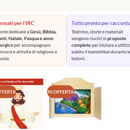
ensati per l’IRC
Tutto pronto per raccont
orie dedicate a
Gesù, Bibbia,
Teatrino, storie e materiali
anti, Natale, Pasqua e anno
vengono riuniti in
proposte
turgico
per accompagnare
complete
per iniziare a utiliz
rcorsi e attività di religione a
subito il kamishibai durante l
uola.
lezioni.
OFFERTA
IN OFFERTA
Aggiungi
Aggiungi
alla lista
alla lista
dei
dei
desideri
desideri