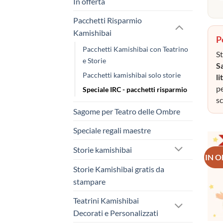
In offerta
Pacchetti Risparmio
Kamishibai
P
Pacchetti Kamishibai con Teatrino
St
e Storie
S
Pacchetti kamishibai solo storie
li
pe
Speciale IRC - pacchetti risparmio
sc
Sagome per Teatro delle Ombre
Speciale regali maestre
Storie kamishibai
IN 
Storie Kamishibai gratis da
stampare
Teatrini Kamishibai
Decorati e Personalizzati