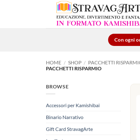
Salta
ai
contenuti
Con ogni or
HOME
/
SHOP
/
PACCHETTI RISPARMI
PACCHETTI RISPARMIO
BROWSE
Accessori per Kamishibai
Binario Narrativo
Gift Card StravagArte