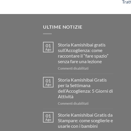
Trat
ULTIME NOTIZIE
Storia Kamishibai gratis
01
Ago
sull’Accoglienza: come
raccontare il “fare spazio”
senza fare una lezione
su
Commenti disabilitati
Storia
Kamishibai
Storia Kamishibai Gratis
01
gratis
Ago
per la Settimana
sull’Accoglienza:
dell’Accoglienza: 5 Giorni di
come
Attività
raccontare
il
su
Commenti disabilitati
“fare
Storia
spazio”
Kamishibai
Storie Kamishibai Gratis da
01
senza
Gratis
Ago
Stampare: come sceglierle e
fare
per
usarle con i bambini
una
la