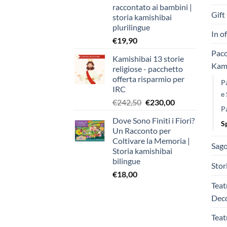
raccontato ai bambini |
Gift
storia kamishibai
plurilingue
In o
€
19,90
Pacc
Kamishibai 13 storie
Kami
religiose - pacchetto
offerta risparmio per
P
IRC
e 
Il
Il
€
242,50
€
230,00
P
prezzo
prezzo
Dove Sono Finiti i Fiori?
originale
attuale
S
Un Racconto per
era:
è:
Coltivare la Memoria |
€242,50.
€230,00.
Sago
Storia kamishibai
bilingue
Stor
€
18,00
Teat
Deco
Teat