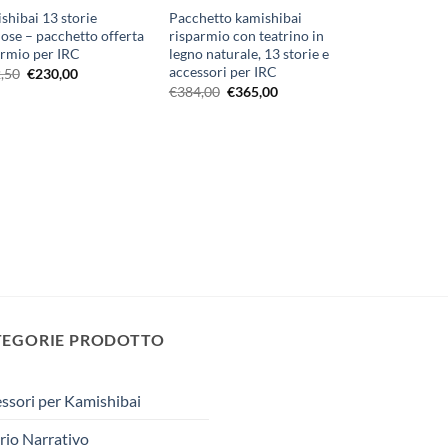
shibai 13 storie
Pacchetto kamishibai
iose – pacchetto offerta
risparmio con teatrino in
armio per IRC
legno naturale, 13 storie e
accessori per IRC
Il
Il
,50
€
230,00
prezzo
prezzo
Il
Il
€
384,00
€
365,00
originale
attuale
prezzo
prezzo
era:
è:
originale
attuale
€242,50.
€230,00.
era:
è:
€384,00.
€365,00.
TEGORIE PRODOTTO
ssori per Kamishibai
rio Narrativo