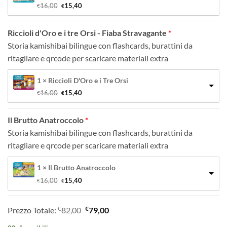
Il 
Il 
16,00
15,40
€
€
prezzo 
prezzo 
originale 
attuale 
era: 
è: 
Riccioli d'Oro e i tre Orsi - Fiaba Stravagante
€16,00.
€15,40.
Storia kamishibai bilingue con flashcards, burattini da
ritagliare e qrcode per scaricare materiali extra
1 × Riccioli D'Oro e i Tre Orsi
Il 
Il 
16,00
15,40
€
€
prezzo 
prezzo 
originale 
attuale 
era: 
è: 
Il Brutto Anatroccolo
€16,00.
€15,40.
Storia kamishibai bilingue con flashcards, burattini da
ritagliare e qrcode per scaricare materiali extra
1 × Il Brutto Anatroccolo
Il 
Il 
16,00
15,40
€
€
prezzo 
prezzo 
originale 
attuale 
era: 
è: 
€
€
Prezzo Totale:
82,00
79,00
€16,00.
€15,40.