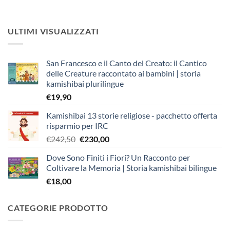
ULTIMI VISUALIZZATI
San Francesco e il Canto del Creato: il Cantico
delle Creature raccontato ai bambini | storia
kamishibai plurilingue
€
19,90
Kamishibai 13 storie religiose - pacchetto offerta
risparmio per IRC
Il
Il
€
242,50
€
230,00
prezzo
prezzo
Dove Sono Finiti i Fiori? Un Racconto per
originale
attuale
Coltivare la Memoria | Storia kamishibai bilingue
era:
è:
€
18,00
€242,50.
€230,00.
CATEGORIE PRODOTTO