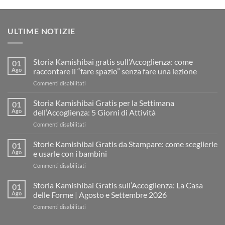
ULTIME NOTIZIE
Storia Kamishibai gratis sull’Accoglienza: come
01
Ago
raccontare il “fare spazio” senza fare una lezione
su
Commenti disabilitati
Storia
Kamishibai
Storia Kamishibai Gratis per la Settimana
01
gratis
Ago
dell’Accoglienza: 5 Giorni di Attività
sull’Accoglienza:
su
Commenti disabilitati
come
Storia
raccontare
Kamishibai
Storie Kamishibai Gratis da Stampare: come sceglierle
il
01
Gratis
“fare
Ago
e usarle con i bambini
per
spazio”
su
Commenti disabilitati
la
senza
Storie
Settimana
fare
Kamishibai
Storia Kamishibai Gratis sull’Accoglienza: La Casa
dell’Accoglienza:
01
una
Gratis
5
Ago
delle Forme | Agosto e Settembre 2026
lezione
da
Giorni
su
Commenti disabilitati
Stampare:
di
Storia
come
Attività
Kamishibai
sceglierle