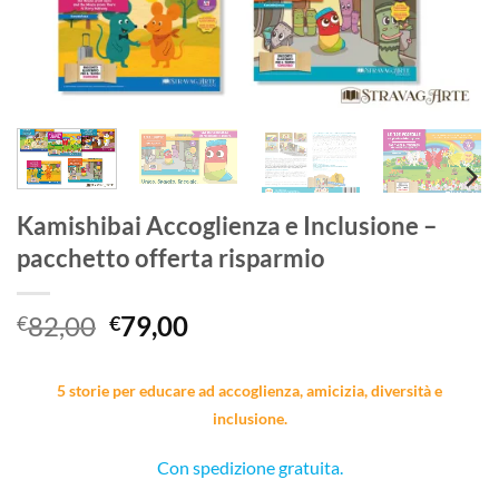
Kamishibai Accoglienza e Inclusione –
pacchetto offerta risparmio
Il
Il
82,00
79,00
€
€
prezzo
prezzo
originale
attuale
5 storie per educare ad accoglienza, amicizia, diversità e
era:
è:
inclusione.
€82,00.
€79,00.
Con spedizione gratuita.