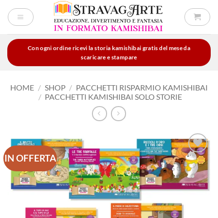
Salta
ai
contenuti
Con ogni ordine ricevi la storia kamishibai gratis del mese da
scaricare e stampare
HOME
/
SHOP
/
PACCHETTI RISPARMIO KAMISHIBAI
/
PACCHETTI KAMISHIBAI SOLO STORIE
IN OFFERTA
Aggiungi
alla lista
dei
desideri