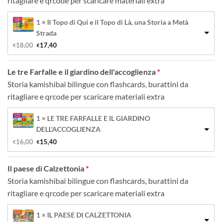
ritagliare e qrcode per scaricare materiali extra
1 × Il Topo di Qui e il Topo di Là, una Storia a Metà
Strada
Il 
Il 
18,00
17,40
€
€
prezzo 
prezzo 
originale 
attuale 
era: 
è: 
Le tre Farfalle e il giardino dell'accoglienza
€18,00.
€17,40.
Storia kamishibai bilingue con flashcards, burattini da
ritagliare e qrcode per scaricare materiali extra
1 × LE TRE FARFALLE E IL GIARDINO
DELL'ACCOGLIENZA
Il 
Il 
16,00
15,40
€
€
prezzo 
prezzo 
originale 
attuale 
era: 
è: 
Il paese di Calzettonia
€16,00.
€15,40.
Storia kamishibai bilingue con flashcards, burattini da
ritagliare e qrcode per scaricare materiali extra
1 × IL PAESE DI CALZETTONIA