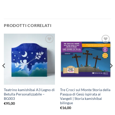
PRODOTTI CORRELATI
Aggiungi
Aggiungi
alla lista
alla lista
dei
dei
desideri
desideri
Teatrino kamishibai A3 Legno di
Tre Croci sul Monte Storia della
Betulla Personalizzabile –
Pasqua di Gesù ispirata ai
BG003
Vangeli | Storia kamishibai
bilingue
€
95,00
€
16,00