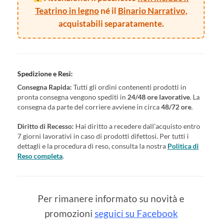
Teatrino in legno
né il
Binario Narrativo
,
acquistabili separatamente.
Spedizione e Resi:
Consegna Rapida:
Tutti gli ordini contenenti prodotti in
pronta consegna vengono spediti in
24/48 ore lavorative
. La
consegna da parte del corriere avviene in circa
48/72 ore
.
Diritto di Recesso:
Hai diritto a recedere dall’acquisto entro
7 giorni lavorativi in caso di prodotti difettosi. Per tutti i
dettagli e la procedura di reso, consulta la nostra
Politica di
Reso completa
.
Per rimanere informato su novità e
promozioni
seguici su Facebook