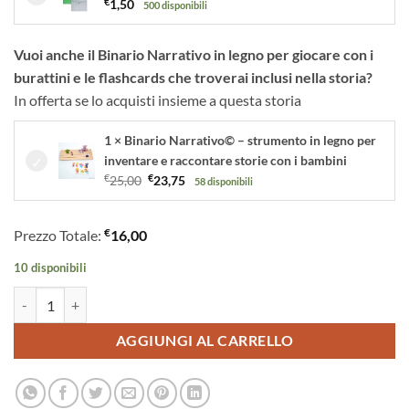
€
1,50
500 disponibili
Vuoi anche il Binario Narrativo in legno per giocare con i
burattini e le flashcards che troverai inclusi nella storia?
In offerta se lo acquisti insieme a questa storia
1 × Binario Narrativo© – strumento in legno per
inventare e raccontare storie con i bambini
Il
Il
€
25,00
€
23,75
58 disponibili
prezzo
prezzo
originale
attuale
€
Prezzo Totale:
16,00
era:
è:
€25,00.
€23,75.
10 disponibili
Arlecchino e Colombina e l'Intrigo di Carnevale | Storia kamishibai bil
AGGIUNGI AL CARRELLO