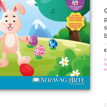
C
p
s
b
€
L
l
t