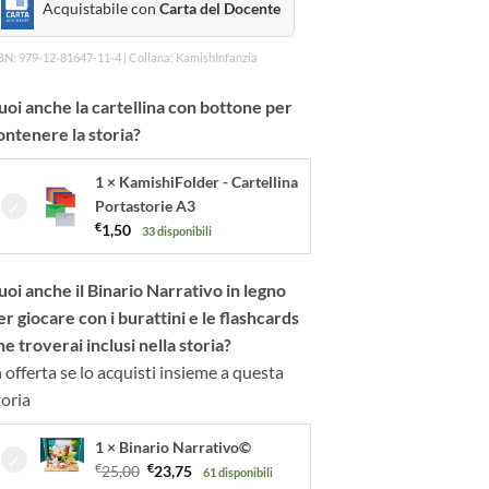
Acquistabile con
Carta del Docente
BN: 979-12-81647-11-4 | Collana: KamishInfanzia
uoi anche la cartellina con bottone per
ontenere la storia?
1 × KamishiFolder - Cartellina
Portastorie A3
€
1,50
33 disponibili
uoi anche il Binario Narrativo in legno
er giocare con i burattini e le flashcards
he troverai inclusi nella storia?
n offerta se lo acquisti insieme a questa
toria
1 × Binario Narrativo©
Il
Il
€
25,00
€
23,75
61 disponibili