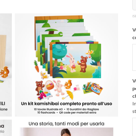
IS
V
c
V
p
c
I
s