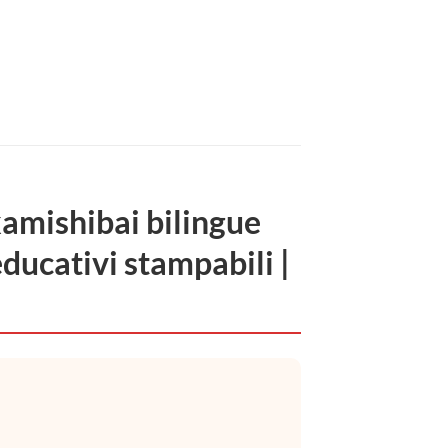
kamishibai bilingue
educativi stampabili |
.