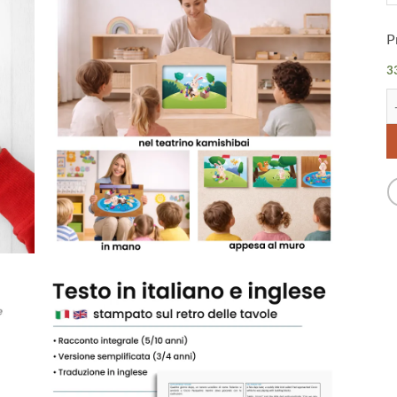
P
33
Ci