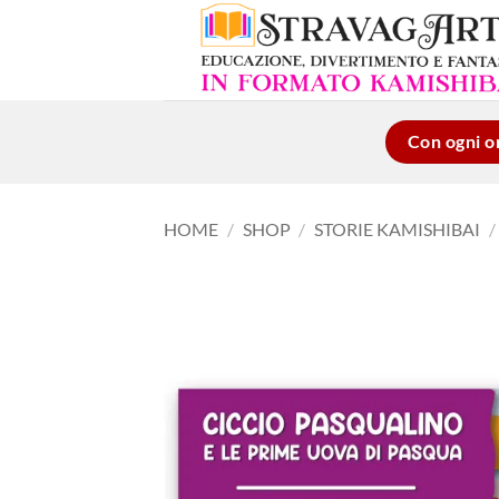
Salta
ai
contenuti
Con ogni or
HOME
/
SHOP
/
STORIE KAMISHIBAI
/