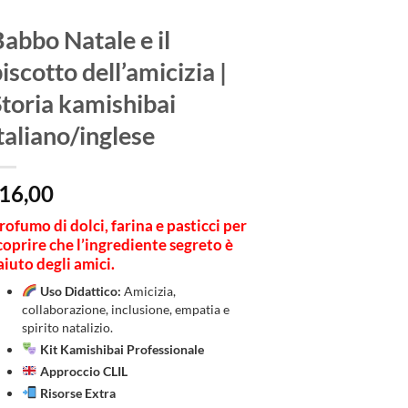
abbo Natale e il
iscotto dell’amicizia |
toria kamishibai
taliano/inglese
16,00
rofumo di dolci, farina e pasticci per
coprire che l’ingrediente segreto è
’aiuto degli amici.
Uso Didattico:
Amicizia,
collaborazione, inclusione, empatia e
spirito natalizio.
Kit Kamishibai Professionale
Approccio CLIL
Risorse Extra