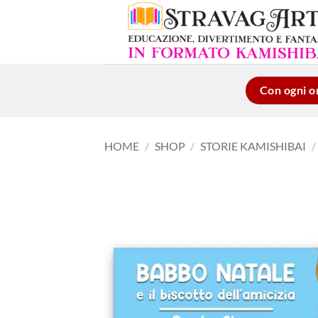
Salta
ai
contenuti
Con ogni or
HOME
/
SHOP
/
STORIE KAMISHIBAI
/