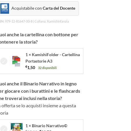
Acquistabile con
Carta del Docente
BN: 979-12-81647-00-8 | Collana: KamishInfanzia
uoi anche la cartellina con bottone per
ontenere la storia?
1 × KamishiFolder - Cartellina
Portastorie A3
€
1,50
32 disponibili
uoi anche il Binario Narrativo in legno
er giocare con i burattini e le flashcards
he troverai inclusi nella storia?
n offerta se lo acquisti insieme a questa
toria
1 × Binario Narrativo©