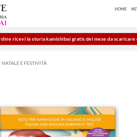
HOME
N
dine ricevi la storia kamishibai gratis del mese da scaricar
NATALE E FESTIVITÀ
Aggiungi
alla lista
dei
desideri