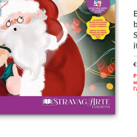
B
b
S
i
€
P
s
l