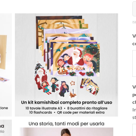
IS
V
c
V
p
c
I
s