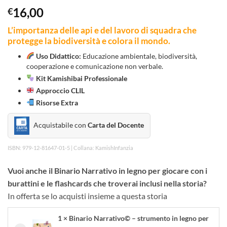
16,00
€
L’importanza delle api e del lavoro di squadra che
protegge la biodiversità e colora il mondo.
Uso Didattico:
Educazione ambientale, biodiversità,
cooperazione e comunicazione non verbale.
Kit Kamishibai Professionale
Approccio CLIL
Risorse Extra
Acquistabile con
Carta del Docente
ISBN: 979-12-81647-01-5 | Collana: KamishInfanzia
Vuoi anche il Binario Narrativo in legno per giocare con i
burattini e le flashcards che troverai inclusi nella storia?
In offerta se lo acquisti insieme a questa storia
1 × Binario Narrativo© – strumento in legno per