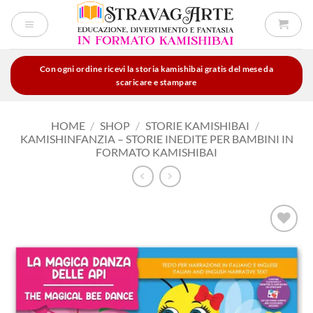
Salta
ai
contenuti
Con ogni ordine ricevi la storia kamishibai gratis del mese da
scaricare e stampare
HOME
/
SHOP
/
STORIE KAMISHIBAI
/
KAMISHINFANZIA – STORIE INEDITE PER BAMBINI IN
FORMATO KAMISHIBAI
Aggiungi
alla lista
dei
desideri