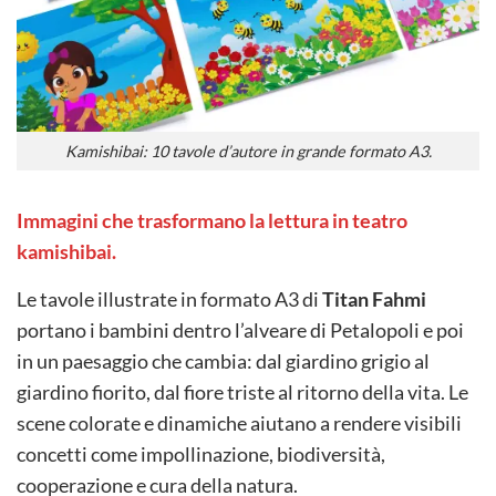
Kamishibai: 10 tavole d’autore in grande formato A3.
Immagini che trasformano la lettura in teatro
kamishibai.
Le tavole illustrate in formato A3 di
Titan Fahmi
portano i bambini dentro l’alveare di Petalopoli e poi
in un paesaggio che cambia: dal giardino grigio al
giardino fiorito, dal fiore triste al ritorno della vita. Le
scene colorate e dinamiche aiutano a rendere visibili
concetti come impollinazione, biodiversità,
cooperazione e cura della natura.