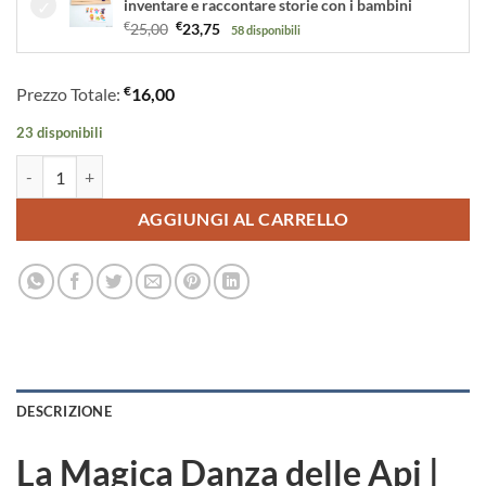
inventare e raccontare storie con i bambini
Il
Il
€
25,00
€
23,75
58 disponibili
prezzo
prezzo
originale
attuale
€
Prezzo Totale:
16,00
era:
è:
€25,00.
€23,75.
23 disponibili
La Magica Danza delle Api | Storia kamishibai italiano/inglese quantità
AGGIUNGI AL CARRELLO
DESCRIZIONE
La Magica Danza delle Api |