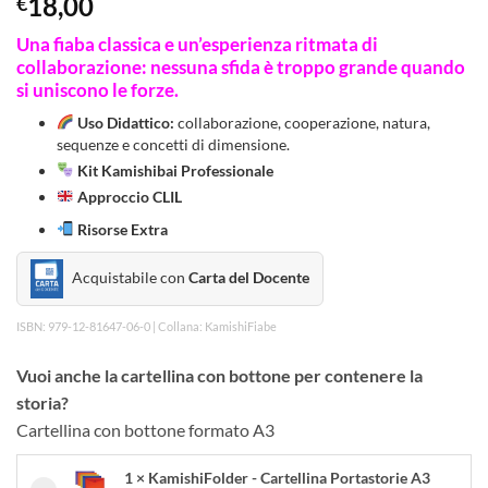
18,00
€
Una fiaba classica e un’esperienza ritmata di
collaborazione: nessuna sfida è troppo grande quando
si uniscono le forze.
Uso Didattico:
collaborazione, cooperazione, natura,
sequenze e concetti di dimensione.
Kit Kamishibai Professionale
Approccio CLIL
Risorse Extra
Acquistabile con
Carta del Docente
ISBN: 979-12-81647-06-0 | Collana: KamishiFiabe
Vuoi anche la cartellina con bottone per contenere la
storia?
Cartellina con bottone formato A3
1 × KamishiFolder - Cartellina Portastorie A3