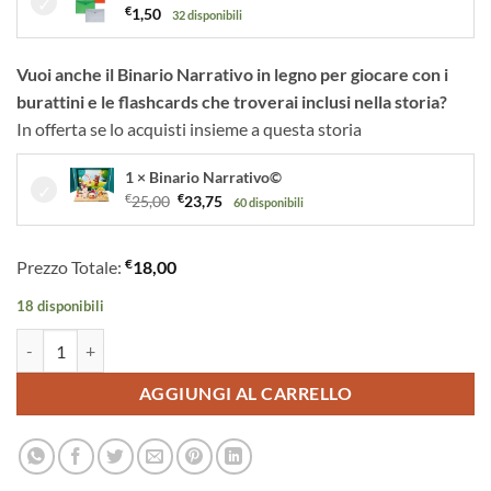
€
1,50
32 disponibili
Vuoi anche il Binario Narrativo in legno per giocare con i
burattini e le flashcards che troverai inclusi nella storia?
In offerta se lo acquisti insieme a questa storia
1 × Binario Narrativo©
Il
Il
€
25,00
€
23,75
60 disponibili
prezzo
prezzo
originale
attuale
€
Prezzo Totale:
18,00
era:
è:
€25,00.
€23,75.
18 disponibili
La Rapa Gigante | Storia kamishibai bilingue quantità
AGGIUNGI AL CARRELLO