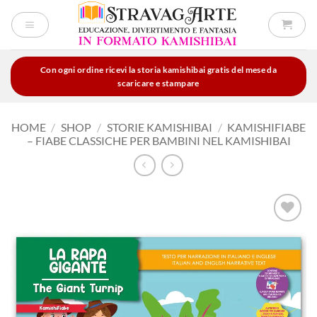
Salta
ai
contenuti
Con ogni ordine ricevi la storia kamishibai gratis del mese da
scaricare e stampare
HOME
/
SHOP
/
STORIE KAMISHIBAI
/
KAMISHIFIABE
– FIABE CLASSICHE PER BAMBINI NEL KAMISHIBAI
Aggiungi
alla lista
dei
desideri