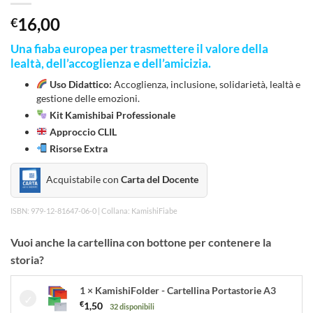
16,00
€
Una fiaba europea per trasmettere il valore della
lealtà, dell’accoglienza e dell’amicizia.
Uso Didattico:
Accoglienza, inclusione, solidarietà, lealtà e
gestione delle emozioni.
Kit Kamishibai Professionale
Approccio CLIL
Risorse Extra
Acquistabile con
Carta del Docente
ISBN: 979-12-81647-06-0 | Collana: KamishiFiabe
Vuoi anche la cartellina con bottone per contenere la
storia?
1 × KamishiFolder - Cartellina Portastorie A3
€
1,50
32 disponibili