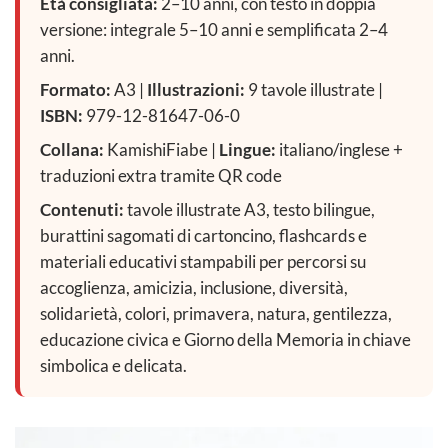
Età consigliata:
2–10 anni, con testo in doppia
versione: integrale 5–10 anni e semplificata 2–4
anni.
Formato:
A3 |
Illustrazioni:
9 tavole illustrate |
ISBN:
979-12-81647-06-0
Collana:
KamishiFiabe |
Lingue:
italiano/inglese +
traduzioni extra tramite QR code
Contenuti:
tavole illustrate A3, testo bilingue,
burattini sagomati di cartoncino, flashcards e
materiali educativi stampabili per percorsi su
accoglienza, amicizia, inclusione, diversità,
solidarietà, colori, primavera, natura, gentilezza,
educazione civica e Giorno della Memoria in chiave
simbolica e delicata.