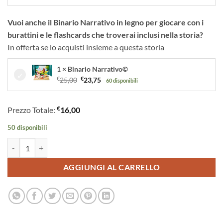
Vuoi anche il Binario Narrativo in legno per giocare con i
burattini e le flashcards che troverai inclusi nella storia?
In offerta se lo acquisti insieme a questa storia
1 × Binario Narrativo©
Il
Il
€
25,00
€
23,75
60 disponibili
prezzo
prezzo
originale
attuale
€
Prezzo Totale:
16,00
era:
è:
€25,00.
€23,75.
50 disponibili
Le Tre Farfalle e il Giardino dell’Accoglienza | Storia Kamishibai Bilin
AGGIUNGI AL CARRELLO