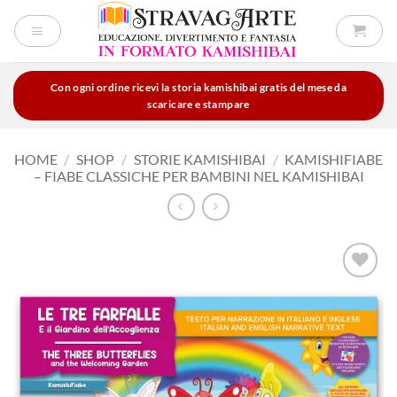
Salta
ai
contenuti
Con ogni ordine ricevi la storia kamishibai gratis del mese da
scaricare e stampare
HOME
/
SHOP
/
STORIE KAMISHIBAI
/
KAMISHIFIABE
– FIABE CLASSICHE PER BAMBINI NEL KAMISHIBAI
Aggiungi
alla lista
dei
desideri