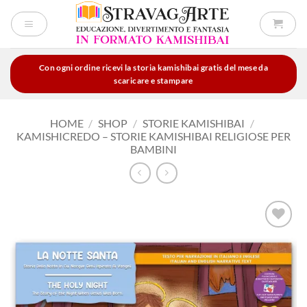
Salta
ai
contenuti
Con ogni ordine ricevi la storia kamishibai gratis del mese da
scaricare e stampare
HOME
/
SHOP
/
STORIE KAMISHIBAI
/
KAMISHICREDO – STORIE KAMISHIBAI RELIGIOSE PER
BAMBINI
Aggiungi
alla lista
dei
desideri