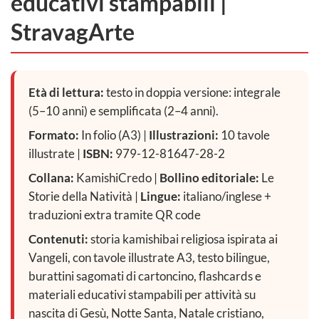
educativi stampabili |
StravagArte
Età di lettura:
testo in doppia versione: integrale
(5–10 anni) e semplificata (2–4 anni).
Formato:
In folio (A3) |
Illustrazioni:
10 tavole
illustrate |
ISBN:
979-12-81647-28-2
Collana:
KamishiCredo |
Bollino editoriale:
Le
Storie della Natività |
Lingue:
italiano/inglese +
traduzioni extra tramite QR code
Contenuti:
storia kamishibai religiosa ispirata ai
Vangeli, con tavole illustrate A3, testo bilingue,
burattini sagomati di cartoncino, flashcards e
materiali educativi stampabili per attività su
nascita di Gesù, Notte Santa, Natale cristiano,