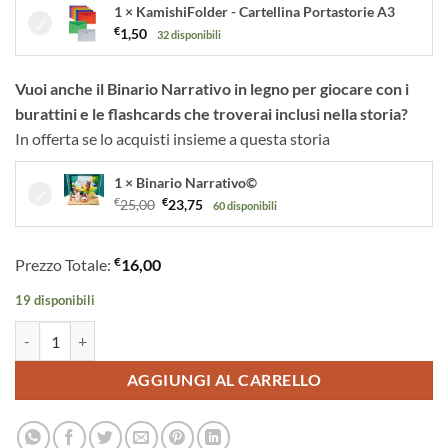
1 × KamishiFolder - Cartellina Portastorie A3
€
1,50
32 disponibili
Vuoi anche il Binario Narrativo in legno per giocare con i
burattini e le flashcards che troverai inclusi nella storia?
In offerta se lo acquisti insieme a questa storia
1 × Binario Narrativo©
Il
Il
€
25,00
€
23,75
60 disponibili
prezzo
prezzo
originale
attuale
€
Prezzo Totale:
16,00
era:
è:
€25,00.
€23,75.
19 disponibili
La Notte Santa Storia della Notte in cui Nacque Gesù ispirata ai Vangel
AGGIUNGI AL CARRELLO