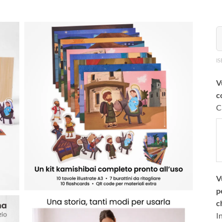
IS
V
c
C
V
p
c
I