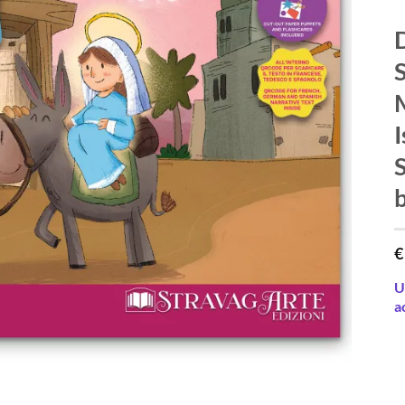
S
I
S
b
€
U
a