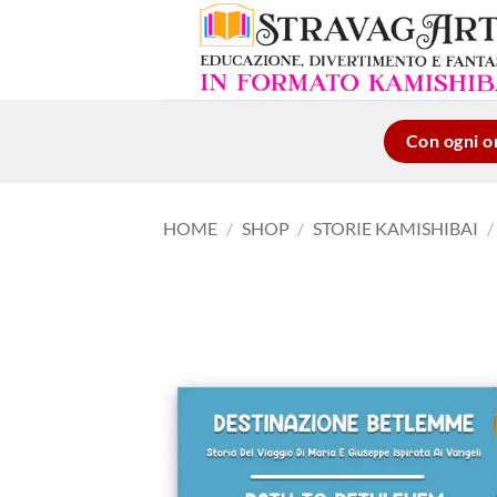
Salta
ai
contenuti
Con ogni or
HOME
/
SHOP
/
STORIE KAMISHIBAI
/