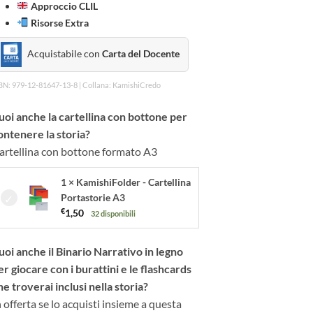
Approccio CLIL
Risorse Extra
Acquistabile con
Carta del Docente
BN: 979-12-81647-13-8 | Collana: KamishiCredo
uoi anche la cartellina con bottone per
ontenere la storia?
artellina con bottone formato A3
1 × KamishiFolder - Cartellina
Portastorie A3
€
1,50
32 disponibili
uoi anche il Binario Narrativo in legno
er giocare con i burattini e le flashcards
he troverai inclusi nella storia?
n offerta se lo acquisti insieme a questa