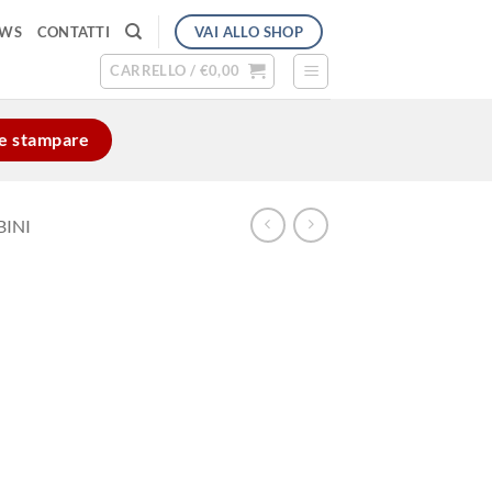
VAI ALLO SHOP
EWS
CONTATTI
CARRELLO /
€
0,00
e e stampare
BINI