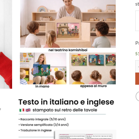
s
P
51
De