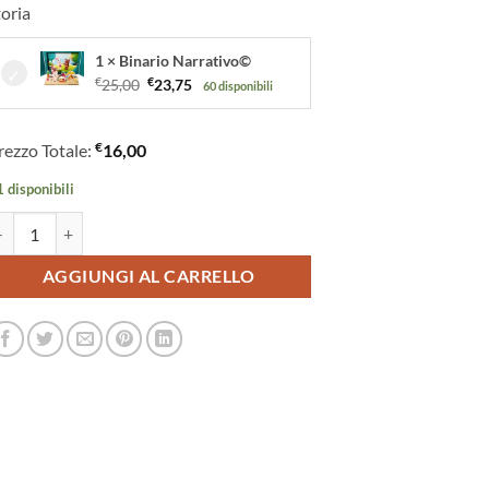
toria
1 × Binario Narrativo©
Il
Il
€
25,00
€
23,75
60 disponibili
prezzo
prezzo
originale
attuale
€
rezzo Totale:
16,00
era:
è:
€25,00.
€23,75.
 disponibili
stinazione Betlemme Storia del Viaggio di Maria e Giuseppe Ispirata ai Va
AGGIUNGI AL CARRELLO