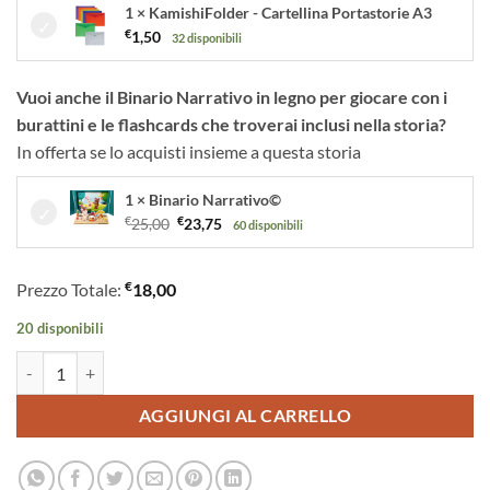
1 × KamishiFolder - Cartellina Portastorie A3
€
1,50
32 disponibili
Vuoi anche il Binario Narrativo in legno per giocare con i
burattini e le flashcards che troverai inclusi nella storia?
In offerta se lo acquisti insieme a questa storia
1 × Binario Narrativo©
Il
Il
€
25,00
€
23,75
60 disponibili
prezzo
prezzo
originale
attuale
€
Prezzo Totale:
18,00
era:
è:
€25,00.
€23,75.
20 disponibili
La Parabola della Pecorella Smarrita - Un Racconto Ispirato ai Vangeli 
AGGIUNGI AL CARRELLO