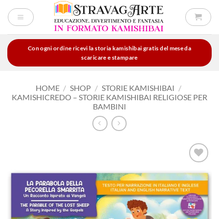
Salta
ai
contenuti
Con ogni ordine ricevi la storia kamishibai gratis del mese da
scaricare e stampare
HOME
/
SHOP
/
STORIE KAMISHIBAI
/
KAMISHICREDO – STORIE KAMISHIBAI RELIGIOSE PER
BAMBINI
Aggiungi
alla lista
dei
desideri