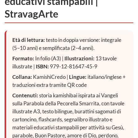
educativi stampabili |
StravagArte
Età di lettura:
testo in doppia versione: integrale
(5–10 anni) e semplificata (2–4 anni).
Formato:
In folio (A3) |
Illustrazioni:
13 tavole
illustrate |
ISBN:
979-12-81647-45-9
Collana:
KamishiCredo |
Lingue:
italiano/inglese +
traduzioni extra tramite QR code
Contenuti:
storia kamishibai ispirata ai Vangeli
sulla Parabola della Pecorella Smarrita, con tavole
illustrate A3, testo bilingue, burattini sagomati di
cartoncino, flashcards, segnalibro illustrato e
materiali educativi stampabili per attività su Gesù,
parabole, Buon Pastore, amore di Dio, perdono,