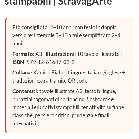
stampabili | StravagArte
Età consigliata:
2–10 anni, con testo in doppia
versione: integrale 5–10 anni e semplificata 2–4
anni.
Formato:
A3 |
Illustrazioni:
10 tavole illustrate |
ISBN:
979-12-81647-02-2
Collana:
KamishiFiabe |
Lingue:
italiano/inglese +
traduzioni extra tramite QR code
Contenuti:
tavole illustrate A3, testo bilingue,
burattini sagomati di cartoncino, flashcards e
materiali educativi stampabili per attività su fiabe
classiche, pensiero critico, prudenza e finali
alternativi.