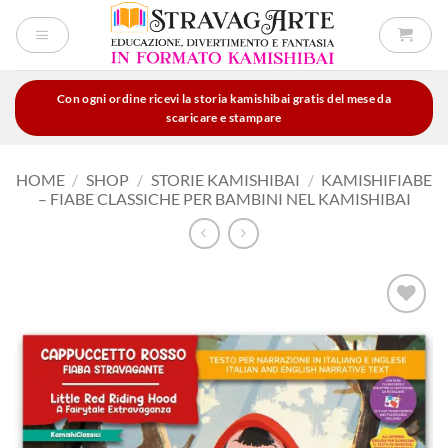
Salta
ai
contenuti
Con ogni ordine ricevi la storia kamishibai gratis del mese da
scaricare e stampare
HOME
/
SHOP
/
STORIE KAMISHIBAI
/
KAMISHIFIABE
– FIABE CLASSICHE PER BAMBINI NEL KAMISHIBAI
Aggiungi
alla lista
dei
desideri