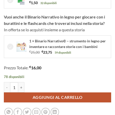
€
1,50
32 disponibili
Vuoi anche il Binario Narrativo in legno per giocare con i
burattini e le flashcards che troverai inclusi nella storia?
In offerta se lo acquisti insieme a questa storia
1 × Binario Narrativo© – strumento in legno per
inventare e raccontare storie con i bambini
Il
Il
€
25,00
€
23,75
59 disponibili
prezzo
prezzo
originale
attuale
€
Prezzo Totale:
16,00
era:
è:
€25,00.
€23,75.
78 disponibili
Cappuccetto Rosso Fiaba Stravagante | Storia Kamishibai Bilingue ital
AGGIUNGI AL CARRELLO