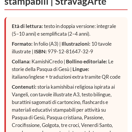
stampabili | StravagArte
Età di lettura:
testo in doppia versione: integrale
(5–10 anni) e semplificata (2–4 anni).
Formato:
In folio (A3) |
Illustrazioni:
10 tavole
illustrate |
ISBN:
979-12-81647-32-9
Collana:
KamishiCredo |
Bollino editoriale:
Le
storie della Pasqua di Gesù |
Lingue:
italiano/inglese + traduzioni extra tramite QR code
Contenuti:
storia kamishibai religiosa ispirata ai
Vangeli, con tavole illustrate A3, testo bilingue,
burattini sagomati di cartoncino, flashcards e
materiali educativi stampabili per attività su
Pasqua di Gesù, Pasqua cristiana, Passione,
Crocifissione, Golgota, tre croci, Venerdì Santo,