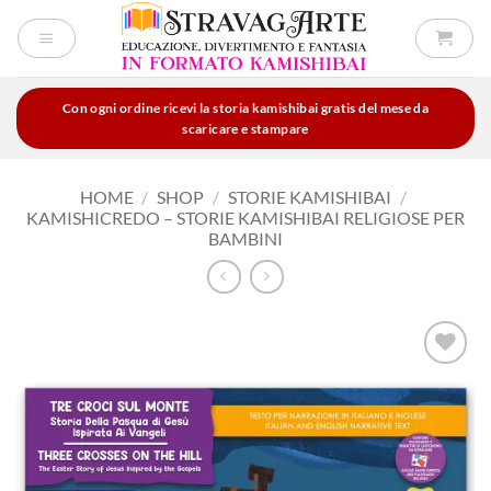
Salta
ai
contenuti
Con ogni ordine ricevi la storia kamishibai gratis del mese da
scaricare e stampare
HOME
/
SHOP
/
STORIE KAMISHIBAI
/
KAMISHICREDO – STORIE KAMISHIBAI RELIGIOSE PER
BAMBINI
Aggiungi
alla lista
dei
desideri