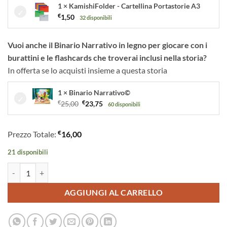
1 × KamishiFolder - Cartellina Portastorie A3
€
1,50
32 disponibili
Vuoi anche il Binario Narrativo in legno per giocare con i
burattini e le flashcards che troverai inclusi nella storia?
In offerta se lo acquisti insieme a questa storia
1 × Binario Narrativo©
Il
Il
€
25,00
€
23,75
60 disponibili
prezzo
prezzo
originale
attuale
€
Prezzo Totale:
16,00
era:
è:
€25,00.
€23,75.
21 disponibili
Tre Croci sul Monte Storia della Pasqua di Gesù ispirata ai Vangeli | S
AGGIUNGI AL CARRELLO