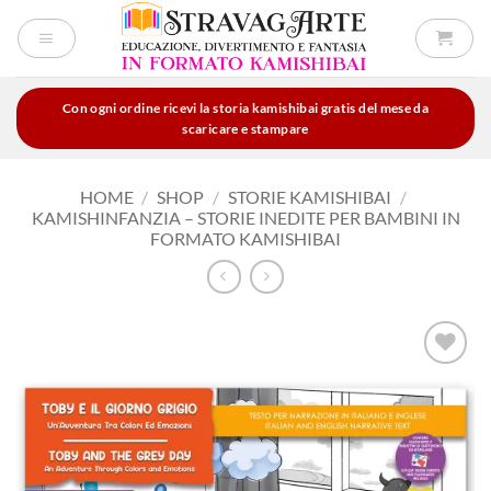
Salta
ai
contenuti
Con ogni ordine ricevi la storia kamishibai gratis del mese da
scaricare e stampare
HOME
/
SHOP
/
STORIE KAMISHIBAI
/
KAMISHINFANZIA – STORIE INEDITE PER BAMBINI IN
FORMATO KAMISHIBAI
Aggiungi
alla lista
dei
desideri