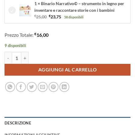
1 × Binario Narrativo© – strumento in legno per
inventare e raccontare storie con i bambini
Il
Il
€
25,00
€
23,75
58 disponibili
prezzo
prezzo
originale
attuale
€
Prezzo Totale:
16,00
era:
è:
€25,00.
€23,75.
9 disponibili
Toby e il Giorno Grigio: un'Avventura tra Colori ed Emozioni | Storia k
AGGIUNGI AL CARRELLO
DESCRIZIONE