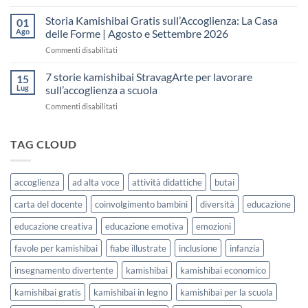
Storie
Settimana
fare
Kamishibai
Storia Kamishibai Gratis sull’Accoglienza: La Casa
dell’Accoglienza:
01
una
Gratis
5
Ago
delle Forme | Agosto e Settembre 2026
lezione
da
Giorni
su
Commenti disabilitati
Stampare:
di
Storia
come
Attività
Kamishibai
7 storie kamishibai StravagArte per lavorare
sceglierle
15
Gratis
e
Lug
sull’accoglienza a scuola
sull’Accoglienza:
usarle
su
Commenti disabilitati
La
con
7
Casa
i
storie
delle
bambini
kamishibai
TAG CLOUD
Forme
StravagArte
|
per
Agosto
lavorare
e
accoglienza
ad alta voce
attività didattiche
butai
sull’accoglienza
Settembre
a
2026
carta del docente
coinvolgimento bambini
diversità
educazione
scuola
educazione creativa
educazione emotiva
emozioni
favole per kamishibai
fiabe illustrate
inclusione
infanzia
insegnamento divertente
kamishibai
kamishibai economico
kamishibai gratis
kamishibai in legno
kamishibai per la scuola