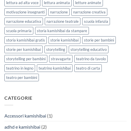
lettura ad alta voce
lettura animata
letture animate
motivazione insegnanti
narrazione
narrazione creativa
narrazione educativa
narrazione teatrale
scuola infanzia
scuola primaria
storia kamishibai da stampare
storia kamishibai gratis
storie kamishibai
storie per bambini
storie per kamishibai
storytelling
storytelling educativo
storytelling per bambini
stravagarte
teatrino da tavolo
teatrino in legno
teatrino kamishibai
teatro di carta
teatro per bambini
CATEGORIE
Accessori kamishibai
(1)
adhd e kamishibai
(2)