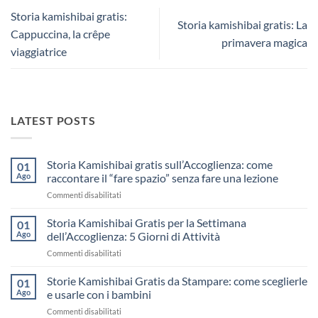
Storia kamishibai gratis:
Storia kamishibai gratis: La
Cappuccina, la crêpe
primavera magica
viaggiatrice
LATEST POSTS
Storia Kamishibai gratis sull’Accoglienza: come
01
Ago
raccontare il “fare spazio” senza fare una lezione
su
Commenti disabilitati
Storia
Kamishibai
Storia Kamishibai Gratis per la Settimana
01
gratis
Ago
dell’Accoglienza: 5 Giorni di Attività
sull’Accoglienza:
su
Commenti disabilitati
come
Storia
raccontare
Kamishibai
Storie Kamishibai Gratis da Stampare: come sceglierle
il
01
Gratis
“fare
Ago
e usarle con i bambini
per
spazio”
su
Commenti disabilitati
la
senza