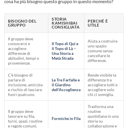
cosa ha più bisogno questo gruppo in questo momento?
STORIA
BISOGNO DEL
PERCHÉ È
KAMISHIBAI
GRUPPO
UTILE
CONSIGLIATA
Il gruppo deve
Aiuta a costruire
conoscersi e
Il Topo di Qui e
uno spazio
accogliere
il Topo di Là –
comune senza
differenze di
Una Storia a
cancellare le
abitudini, tempi o
Metà Strada
differenze.
provenienze.
C’è bisogno di
Rende visibile la
parlare di
Le Tre Farfalle e
differenza tra
inclusione, amicizia
il Giardino
accogliere tutti e
e rischio di lasciare
dell’Accoglienza
accogliere solo
fuori qualcuno.
chi ci somiglia.
Trasforma una
Il gruppo deve
routine
lavorare su fila,
quotidiana in una
Formiche in Fila
turni, spazi, routine
storia su
e regole comuni.
collaborazione e