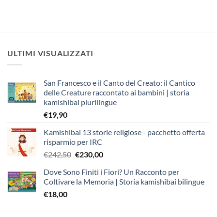
ULTIMI VISUALIZZATI
San Francesco e il Canto del Creato: il Cantico
delle Creature raccontato ai bambini | storia
kamishibai plurilingue
€
19,90
Kamishibai 13 storie religiose - pacchetto offerta
risparmio per IRC
Il
Il
€
242,50
€
230,00
prezzo
prezzo
Dove Sono Finiti i Fiori? Un Racconto per
originale
attuale
Coltivare la Memoria | Storia kamishibai bilingue
era:
è:
€
18,00
€242,50.
€230,00.