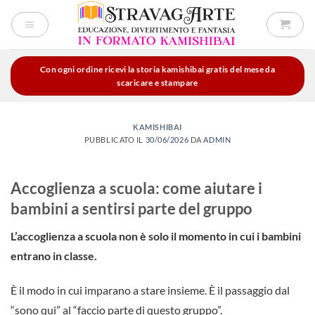
Salta
ai
contenuti
Con ogni ordine ricevi la storia kamishibai gratis del mese da
scaricare e stampare
KAMISHIBAI
PUBBLICATO IL
30/06/2026
DA
ADMIN
Accoglienza a scuola: come aiutare i
bambini a sentirsi parte del gruppo
L’accoglienza a scuola non è solo il momento in cui i bambini
entrano in classe.
È il modo in cui imparano a stare insieme. È il passaggio dal
“sono qui” al “faccio parte di questo gruppo”.