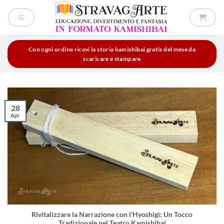
Salta
ai
contenuti
Con ogni ordine ricevi la storia kamishibai gratis del mese da
scaricare e stampare
28
Apr
Rivitalizzare la Narrazione con l’Hyoshigi: Un Tocco
Tradizionale nel Teatro Kamishibai