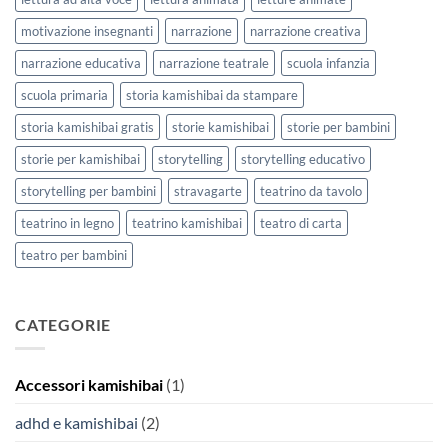
motivazione insegnanti
narrazione
narrazione creativa
narrazione educativa
narrazione teatrale
scuola infanzia
scuola primaria
storia kamishibai da stampare
storia kamishibai gratis
storie kamishibai
storie per bambini
storie per kamishibai
storytelling
storytelling educativo
storytelling per bambini
stravagarte
teatrino da tavolo
teatrino in legno
teatrino kamishibai
teatro di carta
teatro per bambini
CATEGORIE
Accessori kamishibai
(1)
adhd e kamishibai
(2)