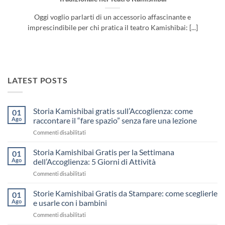
Oggi voglio parlarti di un accessorio affascinante e
imprescindibile per chi pratica il teatro Kamishibai: [...]
LATEST POSTS
Storia Kamishibai gratis sull’Accoglienza: come
01
Ago
raccontare il “fare spazio” senza fare una lezione
su
Commenti disabilitati
Storia
Kamishibai
Storia Kamishibai Gratis per la Settimana
01
gratis
Ago
dell’Accoglienza: 5 Giorni di Attività
sull’Accoglienza:
su
Commenti disabilitati
come
Storia
raccontare
Kamishibai
Storie Kamishibai Gratis da Stampare: come sceglierle
il
01
Gratis
“fare
Ago
e usarle con i bambini
per
spazio”
su
Commenti disabilitati
la
senza
Storie
Settimana