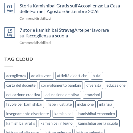
fare
Kamishibai
Storia Kamishibai Gratis sull’Accoglienza: La Casa
dell’Accoglienza:
01
una
Gratis
5
Ago
delle Forme | Agosto e Settembre 2026
lezione
da
Giorni
su
Commenti disabilitati
Stampare:
di
Storia
come
Attività
Kamishibai
7 storie kamishibai StravagArte per lavorare
sceglierle
15
Gratis
e
Lug
sull’accoglienza a scuola
sull’Accoglienza:
usarle
su
Commenti disabilitati
La
con
7
Casa
i
storie
delle
bambini
kamishibai
TAG CLOUD
Forme
StravagArte
|
per
Agosto
lavorare
e
accoglienza
ad alta voce
attività didattiche
butai
sull’accoglienza
Settembre
a
2026
carta del docente
coinvolgimento bambini
diversità
educazione
scuola
educazione creativa
educazione emotiva
emozioni
favole per kamishibai
fiabe illustrate
inclusione
infanzia
insegnamento divertente
kamishibai
kamishibai economico
kamishibai gratis
kamishibai in legno
kamishibai per la scuola
lettura ad alta voce
lettura animata
letture animate