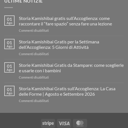
ULTIME NOTIZIE
Storia Kamishibai gratis sull’Accoglienza: come
01
Ago
raccontare il “fare spazio” senza fare una lezione
su
Commenti disabilitati
Storia
Kamishibai
Storia Kamishibai Gratis per la Settimana
01
gratis
Ago
dell’Accoglienza: 5 Giorni di Attività
sull’Accoglienza:
su
Commenti disabilitati
come
Storia
raccontare
Kamishibai
Storie Kamishibai Gratis da Stampare: come sceglierle
il
01
Gratis
“fare
Ago
e usarle con i bambini
per
spazio”
su
Commenti disabilitati
la
senza
Storie
Settimana
fare
Kamishibai
Storia Kamishibai Gratis sull’Accoglienza: La Casa
dell’Accoglienza:
01
una
Gratis
5
Ago
delle Forme | Agosto e Settembre 2026
lezione
da
Giorni
su
Commenti disabilitati
Stampare:
di
Storia
come
Attività
Kamishibai
sceglierle
Gratis
e
sull’Accoglienza:
usarle
Stripe
Visa
MasterCard
La
con