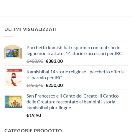
ULTIMI VISUALIZZATI
Pacchetto kamishibai risparmio con teatrino in
legno non trattato, 14 storie e accessori per IRC
Il
Il
€
403,90
€
383,00
prezzo
prezzo
Kamishibai 14 storie religiose - pacchetto offerta
originale
attuale
risparmio per IRC
era:
è:
Il
Il
€
263,40
€
250,00
€403,90.
€383,00.
prezzo
prezzo
San Francesco e il Canto del Creato: il Cantico
originale
attuale
delle Creature raccontato ai bambini | storia
era:
è:
kamishibai plurilingue
€263,40.
€250,00.
€
19,90
CATEGORIE PRODOTTO