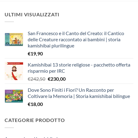
ULTIMI VISUALIZZATI
San Francesco e il Canto del Creato: il Cantico
delle Creature raccontato ai bambini | storia
kamishibai plurilingue
€
19,90
Kamishibai 13 storie religiose - pacchetto offerta
risparmio per IRC
Il
Il
€
242,50
€
230,00
prezzo
prezzo
Dove Sono Finiti i Fiori? Un Racconto per
originale
attuale
Coltivare la Memoria | Storia kamishibai bilingue
era:
è:
€
18,00
€242,50.
€230,00.
CATEGORIE PRODOTTO