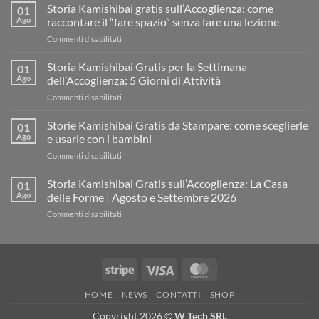
Storia Kamishibai gratis sull’Accoglienza: come
01
Ago
raccontare il “fare spazio” senza fare una lezione
su
Commenti disabilitati
Storia
Kamishibai
Storia Kamishibai Gratis per la Settimana
01
gratis
Ago
dell’Accoglienza: 5 Giorni di Attività
sull’Accoglienza:
su
Commenti disabilitati
come
Storia
raccontare
Kamishibai
Storie Kamishibai Gratis da Stampare: come sceglierle
il
01
Gratis
“fare
Ago
e usarle con i bambini
per
spazio”
su
Commenti disabilitati
la
senza
Storie
Settimana
fare
Kamishibai
Storia Kamishibai Gratis sull’Accoglienza: La Casa
dell’Accoglienza:
01
una
Gratis
5
Ago
delle Forme | Agosto e Settembre 2026
lezione
da
Giorni
su
Commenti disabilitati
Stampare:
di
Storia
come
Attività
Kamishibai
sceglierle
Gratis
e
sull’Accoglienza:
usarle
Stripe
Visa
MasterCard
La
con
Casa
i
HOME
NEWS
CONTATTI
SHOP
delle
bambini
Forme
Copyright 2026 ©
W Tech SRL