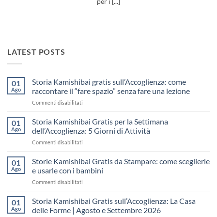
per i [...]
LATEST POSTS
Storia Kamishibai gratis sull’Accoglienza: come
01
Ago
raccontare il “fare spazio” senza fare una lezione
su
Commenti disabilitati
Storia
Kamishibai
Storia Kamishibai Gratis per la Settimana
01
gratis
Ago
dell’Accoglienza: 5 Giorni di Attività
sull’Accoglienza:
su
Commenti disabilitati
come
Storia
raccontare
Kamishibai
Storie Kamishibai Gratis da Stampare: come sceglierle
il
01
Gratis
“fare
Ago
e usarle con i bambini
per
spazio”
su
Commenti disabilitati
la
senza
Storie
Settimana
fare
Kamishibai
Storia Kamishibai Gratis sull’Accoglienza: La Casa
dell’Accoglienza:
01
una
Gratis
5
Ago
delle Forme | Agosto e Settembre 2026
lezione
da
Giorni