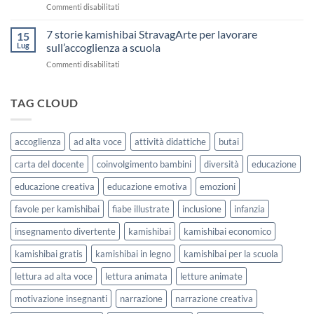
su
Commenti disabilitati
Stampare:
di
Storia
come
Attività
Kamishibai
7 storie kamishibai StravagArte per lavorare
sceglierle
15
Gratis
e
Lug
sull’accoglienza a scuola
sull’Accoglienza:
usarle
su
Commenti disabilitati
La
con
7
Casa
i
storie
delle
bambini
kamishibai
TAG CLOUD
Forme
StravagArte
|
per
Agosto
lavorare
e
accoglienza
ad alta voce
attività didattiche
butai
sull’accoglienza
Settembre
a
2026
carta del docente
coinvolgimento bambini
diversità
educazione
scuola
educazione creativa
educazione emotiva
emozioni
favole per kamishibai
fiabe illustrate
inclusione
infanzia
insegnamento divertente
kamishibai
kamishibai economico
kamishibai gratis
kamishibai in legno
kamishibai per la scuola
lettura ad alta voce
lettura animata
letture animate
motivazione insegnanti
narrazione
narrazione creativa