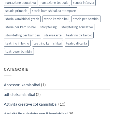
narrazione educativa
narrazione teatrale
scuola infanzia
scuola primaria
storia kamishibai da stampare
storia kamishibai gratis
storie kamishibai
storie per bambini
storie per kamishibai
storytelling
storytelling educativo
storytelling per bambini
stravagarte
teatrino da tavolo
teatrino in legno
teatrino kamishibai
teatro di carta
teatro per bambini
CATEGORIE
Accessori kamishibai
(1)
adhd e kamishibai
(2)
Attività creative col kamishibai
(10)
Attività linguistiche con il kamishibai
(8)