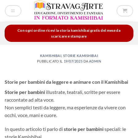
Salta
ai
contenuti
Con ogni ordine ricevi la storia kamishibai gratis del mese da
scaricare e stampare
KAMISHIBAI
,
STORIE KAMISHIBAI
PUBBLICATO IL
19/07/2025
DA
ADMIN
Storie per bambini da leggere e animare con il Kamishibai
Storie per bambini
illustrate, teatrali, scritte per essere
raccontate ad alta voce.
Non semplici testi da leggere, ma esperienze da vivere con
occhi, voce, mani e cuore.
In questo articolo ti parlo di
storie per bambini
speciali: le
storie Kamishibai.