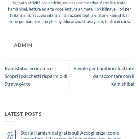
taggato
attività scolastiche
,
educazione creativa
,
fiabe illustrate
,
kamishibai
,
lettura ad alta voce
,
lettura animata
,
libri bilingue
,
libri per
l’infanzia
,
libri scuola infanzia
,
narrazione teatrale
,
storie kamishibai
,
storie per bambini
,
storytelling educativo
,
stravagarte
,
teatro di carta
.
ADMIN
Kamishibai economico –
Favole per bambini illustrate
Scopri i pacchetti risparmio di
da raccontare con il
StravagArte
Kamishibai
LATEST POSTS
Storia Kamishibai gratis sull’Accoglienza: come
01
Ago
raccontare il “fare spazio” senza fare una lezione