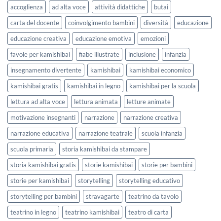
lavorare
e
accoglienza
ad alta voce
attività didattiche
butai
sull’accoglienza
Settembre
a
2026
carta del docente
coinvolgimento bambini
diversità
educazione
scuola
educazione creativa
educazione emotiva
emozioni
favole per kamishibai
fiabe illustrate
inclusione
infanzia
insegnamento divertente
kamishibai
kamishibai economico
kamishibai gratis
kamishibai in legno
kamishibai per la scuola
lettura ad alta voce
lettura animata
letture animate
motivazione insegnanti
narrazione
narrazione creativa
narrazione educativa
narrazione teatrale
scuola infanzia
scuola primaria
storia kamishibai da stampare
storia kamishibai gratis
storie kamishibai
storie per bambini
storie per kamishibai
storytelling
storytelling educativo
storytelling per bambini
stravagarte
teatrino da tavolo
teatrino in legno
teatrino kamishibai
teatro di carta