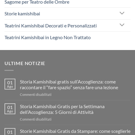
Sagome per Teatro delle Ombre
Storie kamishibai
Teatrini Kamishibai Decorati e Personalizzati
Teatrini Kamishibai in Legno Non Trattato
ULTIME NOTIZIE
Storia Kamishibai gratis sull’Accoglienza: come
01
Ago
raccontare il “fare spazio” senza fare una lezione
su
Commenti disabilitati
Storia
Kamishibai
Storia Kamishibai Gratis per la Settimana
01
gratis
Ago
dell’Accoglienza: 5 Giorni di Attività
sull’Accoglienza:
su
Commenti disabilitati
come
Storia
raccontare
Kamishibai
Storie Kamishibai Gratis da Stampare: come sceglierle
il
01
Gratis