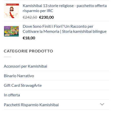
Kamishibai 13 storie religiose - pacchetto offerta
risparmio per IRC
Il
Il
€
242,50
€
230,00
prezzo
prezzo
Dove Sono Finiti i Fiori? Un Racconto per
originale
attuale
Coltivare la Memoria | Storia kamishibai bilingue
era:
è:
€
18,00
€242,50.
€230,00.
CATEGORIE PRODOTTO
Accessori per Kamishibai
Binario Narrativo
Gift Card StravagArte
In offerta
Pacchetti Risparmio Kamishibai