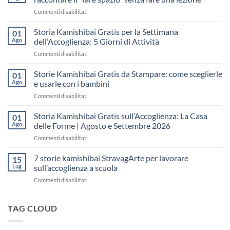
su
Commenti disabilitati
Storia
Kamishibai
Storia Kamishibai Gratis per la Settimana
01
gratis
Ago
dell’Accoglienza: 5 Giorni di Attività
sull’Accoglienza:
su
Commenti disabilitati
come
Storia
raccontare
Kamishibai
Storie Kamishibai Gratis da Stampare: come sceglierle
il
01
Gratis
“fare
Ago
e usarle con i bambini
per
spazio”
su
Commenti disabilitati
la
senza
Storie
Settimana
fare
Kamishibai
Storia Kamishibai Gratis sull’Accoglienza: La Casa
dell’Accoglienza:
01
una
Gratis
5
Ago
delle Forme | Agosto e Settembre 2026
lezione
da
Giorni
su
Commenti disabilitati
Stampare:
di
Storia
come
Attività
Kamishibai
7 storie kamishibai StravagArte per lavorare
sceglierle
15
Gratis
e
Lug
sull’accoglienza a scuola
sull’Accoglienza:
usarle
su
Commenti disabilitati
La
con
7
Casa
i
storie
delle
bambini
kamishibai
TAG CLOUD
Forme
StravagArte
|
per
Agosto