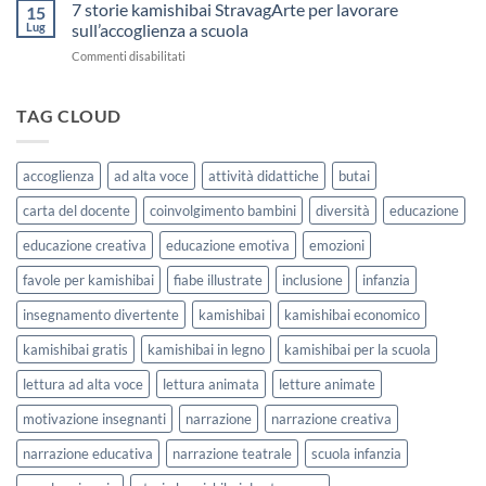
Kamishibai
7 storie kamishibai StravagArte per lavorare
sceglierle
15
Gratis
e
Lug
sull’accoglienza a scuola
sull’Accoglienza:
usarle
su
Commenti disabilitati
La
con
7
Casa
i
storie
delle
bambini
kamishibai
TAG CLOUD
Forme
StravagArte
|
per
Agosto
lavorare
e
accoglienza
ad alta voce
attività didattiche
butai
sull’accoglienza
Settembre
a
2026
carta del docente
coinvolgimento bambini
diversità
educazione
scuola
educazione creativa
educazione emotiva
emozioni
favole per kamishibai
fiabe illustrate
inclusione
infanzia
insegnamento divertente
kamishibai
kamishibai economico
kamishibai gratis
kamishibai in legno
kamishibai per la scuola
lettura ad alta voce
lettura animata
letture animate
motivazione insegnanti
narrazione
narrazione creativa
narrazione educativa
narrazione teatrale
scuola infanzia