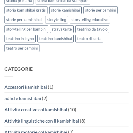
scuola primaria
storia kamishibai da stampare
storia kamishibai gratis
storie kamishibai
storie per bambini
storie per kamishibai
storytelling
storytelling educativo
storytelling per bambini
stravagarte
teatrino da tavolo
teatrino in legno
teatrino kamishibai
teatro di carta
teatro per bambini
CATEGORIE
Accessori kamishibai
(1)
adhd e kamishibai
(2)
Attività creative col kamishibai
(10)
Attività linguistiche con il kamishibai
(8)
Attività motorie col kamishibai
(2)