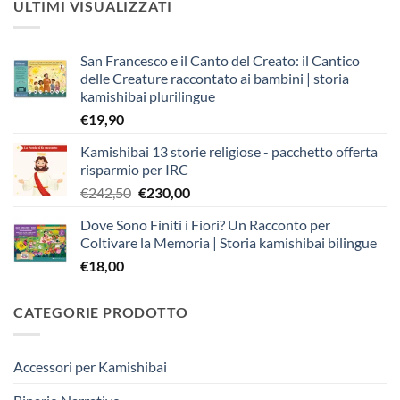
ULTIMI VISUALIZZATI
San Francesco e il Canto del Creato: il Cantico
delle Creature raccontato ai bambini | storia
kamishibai plurilingue
€
19,90
Kamishibai 13 storie religiose - pacchetto offerta
risparmio per IRC
Il
Il
€
242,50
€
230,00
prezzo
prezzo
Dove Sono Finiti i Fiori? Un Racconto per
originale
attuale
Coltivare la Memoria | Storia kamishibai bilingue
era:
è:
€
18,00
€242,50.
€230,00.
CATEGORIE PRODOTTO
Accessori per Kamishibai