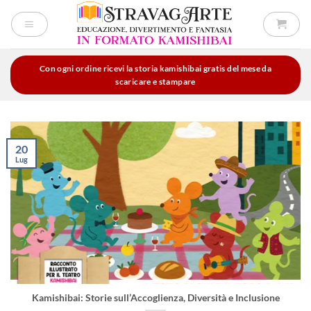
Salta
ai
contenuti
Con ogni ordine ricevi la storia kamishibai gratis del mese da
scaricare e stampare
20
Lug
Kamishibai: Storie sull’Accoglienza, Diversità e Inclusione