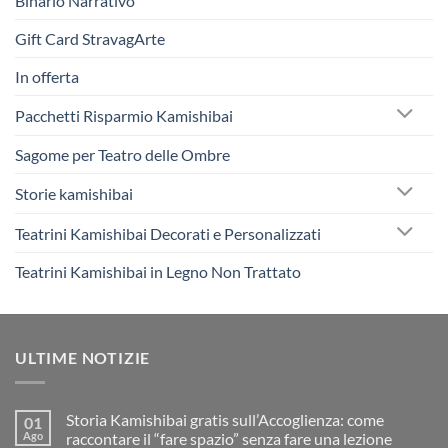
Binario Narrativo
Gift Card StravagArte
In offerta
Pacchetti Risparmio Kamishibai
Sagome per Teatro delle Ombre
Storie kamishibai
Teatrini Kamishibai Decorati e Personalizzati
Teatrini Kamishibai in Legno Non Trattato
ULTIME NOTIZIE
Storia Kamishibai gratis sull’Accoglienza: come
01
Ago
raccontare il “fare spazio” senza fare una lezione