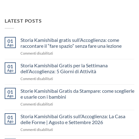
LATEST POSTS
Storia Kamishibai gratis sull’Accoglienza: come
01
Ago
raccontare il “fare spazio” senza fare una lezione
su
Commenti disabilitati
Storia
Kamishibai
Storia Kamishibai Gratis per la Settimana
01
gratis
Ago
dell’Accoglienza: 5 Giorni di Attività
sull’Accoglienza:
su
Commenti disabilitati
come
Storia
raccontare
Kamishibai
Storie Kamishibai Gratis da Stampare: come sceglierle
il
01
Gratis
“fare
Ago
e usarle con i bambini
per
spazio”
su
Commenti disabilitati
la
senza
Storie
Settimana
fare
Kamishibai
Storia Kamishibai Gratis sull’Accoglienza: La Casa
dell’Accoglienza:
01
una
Gratis
5
Ago
delle Forme | Agosto e Settembre 2026
lezione
da
Giorni
su
Commenti disabilitati
Stampare:
di
Storia
come
Attività