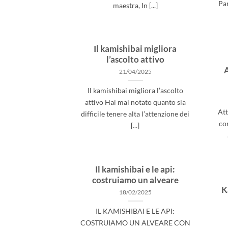
Par
maestra, In [...]
Il kamishibai migliora
l’ascolto attivo
A
21/04/2025
Il kamishibai migliora l’ascolto
attivo Hai mai notato quanto sia
Att
difficile tenere alta l’attenzione dei
con
[...]
Il kamishibai e le api:
costruiamo un alveare
K
18/02/2025
IL KAMISHIBAI E LE API:
COSTRUIAMO UN ALVEARE CON