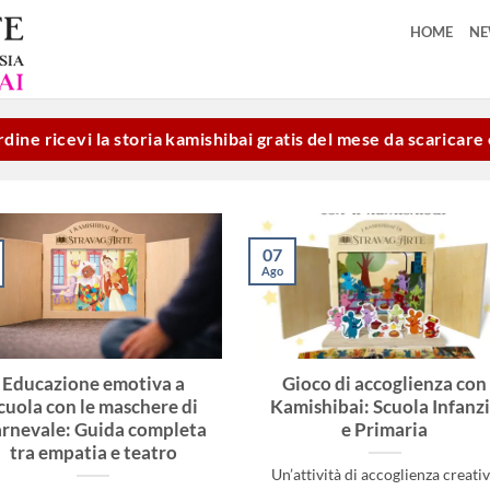
HOME
N
dine ricevi la storia kamishibai gratis del mese da scaricar
07
Ago
Educazione emotiva a
Gioco di accoglienza con
cuola con le maschere di
Kamishibai: Scuola Infanz
rnevale: Guida completa
e Primaria
tra empatia e teatro
Un’attività di accoglienza creati