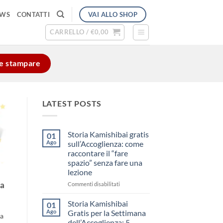
VAI ALLO SHOP
EWS
CONTATTI
CARRELLO /
€
0,00
e e stampare
LATEST POSTS
Storia Kamishibai gratis
01
Ago
sull’Accoglienza: come
raccontare il “fare
spazio” senza fare una
lezione
su
ia
Commenti disabilitati
Storia
Kamishibai
Storia Kamishibai
01
gratis
Ago
Gratis per la Settimana
va
sull’Accoglienza:
dell’Accoglienza: 5