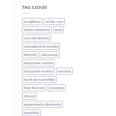
|
storie
Agosto
kamishibai
TAG CLOUD
e
StravagArte
Settembre
per
2026
lavorare
accoglienza
ad alta voce
sull’accoglienza
a
attività didattiche
butai
scuola
carta del docente
coinvolgimento bambini
diversità
educazione
educazione creativa
educazione emotiva
emozioni
favole per kamishibai
fiabe illustrate
inclusione
infanzia
insegnamento divertente
kamishibai