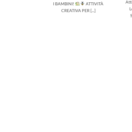
Att
I BAMBINI!
ATTIVITÀ
L
CREATIVA PER [...]
S