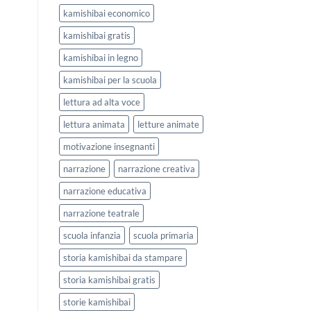
kamishibai economico
kamishibai gratis
kamishibai in legno
kamishibai per la scuola
lettura ad alta voce
lettura animata
letture animate
motivazione insegnanti
narrazione
narrazione creativa
narrazione educativa
narrazione teatrale
scuola infanzia
scuola primaria
storia kamishibai da stampare
storia kamishibai gratis
storie kamishibai