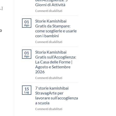
come
Giorni di Attività
raccontare
.]
il
su
Commenti disabilitati
“fare
Storia
spazio”
Kamishibai
Storie Kamishibai
01
senza
Gratis
Ago
Gratis da Stampare:
fare
per
mo
come sceglierle e usarle
una
la
con i bambini
lezione
Settimana
dell’Accoglienza:
su
Commenti disabilitati
5
Storie
Giorni
Kamishibai
Storia Kamishibai
01
di
Gratis
Ago
Gratis sull’Accoglienza:
Attività
da
La Casa delle Forme |
Stampare:
Agosto e Settembre
come
2026
sceglierle
e
su
Commenti disabilitati
usarle
Storia
con
Kamishibai
7 storie kamishibai
15
i
Gratis
Lug
StravagArte per
bambini
sull’Accoglienza:
lavorare sull’accoglienza
La
a scuola
Casa
delle
su
Commenti disabilitati
Forme
7