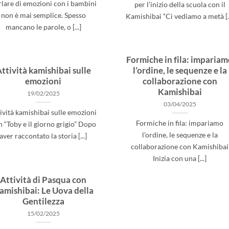
lare di emozioni con i bambini
per l’inizio della scuola con il
non è mai semplice. Spesso
Kamishibai “Ci vediamo a metà [..
mancano le parole, o [...]
Formiche in fila: imparia
ttività kamishibai sulle
l’ordine, le sequenze e la
emozioni
collaborazione con
Kamishibai
19/02/2025
03/04/2025
ività kamishibai sulle emozioni
Formiche in fila: impariamo
 “Toby e il giorno grigio” Dopo
l’ordine, le sequenze e la
aver raccontato la storia [...]
collaborazione con Kamishibai
Inizia con una [...]
Attività di Pasqua con
amishibai: Le Uova della
Gentilezza
15/02/2025