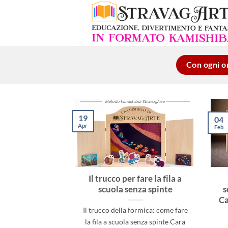
Salta
ai
contenuti
Con ogni or
19
04
Apr
Feb
Il trucco per fare la fila a
scuola senza spinte
s
Ca
Il trucco della formica: come fare
la fila a scuola senza spinte Cara