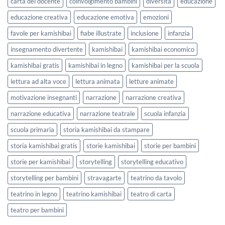
carta del docente
coinvolgimento bambini
diversità
educazione
scuola
educazione creativa
educazione emotiva
emozioni
favole per kamishibai
fiabe illustrate
inclusione
infanzia
insegnamento divertente
kamishibai
kamishibai economico
kamishibai gratis
kamishibai in legno
kamishibai per la scuola
lettura ad alta voce
lettura animata
letture animate
motivazione insegnanti
narrazione
narrazione creativa
narrazione educativa
narrazione teatrale
scuola infanzia
scuola primaria
storia kamishibai da stampare
storia kamishibai gratis
storie kamishibai
storie per bambini
storie per kamishibai
storytelling
storytelling educativo
storytelling per bambini
stravagarte
teatrino da tavolo
teatrino in legno
teatrino kamishibai
teatro di carta
teatro per bambini