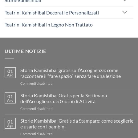
Storie kamishibai
Teatrini Kamishibai Decorati e Personalizzati
Teatrini Kamishibai in Legno Non Trattato
ULTIME NOTIZIE
Storia Kamishibai gratis sull’Accoglienza: come
01
Ago
raccontare il “fare spazio” senza fare una lezione
su
Commenti disabilitati
Storia
Kamishibai
Storia Kamishibai Gratis per la Settimana
01
gratis
Ago
dell’Accoglienza: 5 Giorni di Attività
sull’Accoglienza:
su
Commenti disabilitati
come
Storia
raccontare
Kamishibai
Storie Kamishibai Gratis da Stampare: come sceglierle
il
01
Gratis
“fare
Ago
e usarle con i bambini
per
spazio”
su
Commenti disabilitati
la
senza