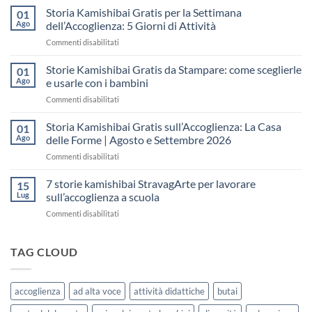
Kamishibai
Storia Kamishibai Gratis per la Settimana
01
gratis
Ago
dell’Accoglienza: 5 Giorni di Attività
sull’Accoglienza:
su
Commenti disabilitati
come
Storia
raccontare
Kamishibai
Storie Kamishibai Gratis da Stampare: come sceglierle
il
01
Gratis
“fare
Ago
e usarle con i bambini
per
spazio”
su
Commenti disabilitati
la
senza
Storie
Settimana
fare
Kamishibai
Storia Kamishibai Gratis sull’Accoglienza: La Casa
dell’Accoglienza:
01
una
Gratis
5
Ago
delle Forme | Agosto e Settembre 2026
lezione
da
Giorni
su
Commenti disabilitati
Stampare:
di
Storia
come
Attività
Kamishibai
7 storie kamishibai StravagArte per lavorare
sceglierle
15
Gratis
e
Lug
sull’accoglienza a scuola
sull’Accoglienza:
usarle
su
Commenti disabilitati
La
con
7
Casa
i
storie
delle
bambini
kamishibai
TAG CLOUD
Forme
StravagArte
|
per
Agosto
lavorare
e
accoglienza
ad alta voce
attività didattiche
butai
sull’accoglienza
Settembre
a
2026