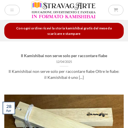
Salta
ai
contenuti
Con ogni ordine ricevi la storia kamishibai gratis del mese da
scaricare e stampare
Il Kamishibai non serve solo per raccontare fiabe
12/04/2025
Il Kamishibai non serve solo per raccontare fiabe Oltre le fiabe:
il Kamishibai è uno [...]
28
Apr