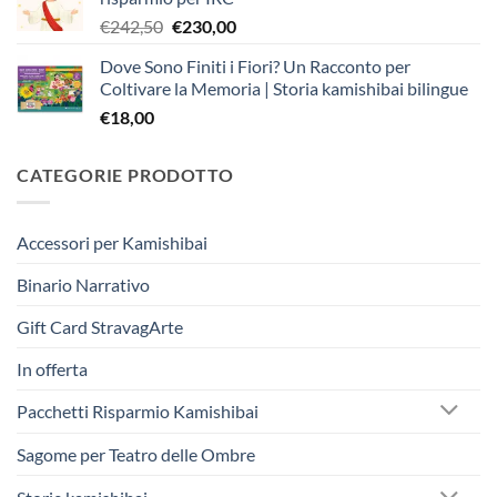
Il
Il
€
242,50
€
230,00
prezzo
prezzo
Dove Sono Finiti i Fiori? Un Racconto per
originale
attuale
Coltivare la Memoria | Storia kamishibai bilingue
era:
è:
€
18,00
€242,50.
€230,00.
CATEGORIE PRODOTTO
Accessori per Kamishibai
Binario Narrativo
Gift Card StravagArte
In offerta
Pacchetti Risparmio Kamishibai
Sagome per Teatro delle Ombre