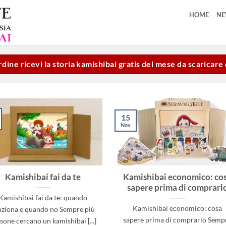
HOME
N
dine ricevi la storia kamishibai gratis del mese da scaricar
15
Nov
Kamishibai fai da te
Kamishibai economico: co
sapere prima di comprarl
Kamishibai fai da te: quando
Kamishibai economico: cosa
nziona e quando no Sempre più
sapere prima di comprarlo Semp
sone cercano un kamishibai [...]