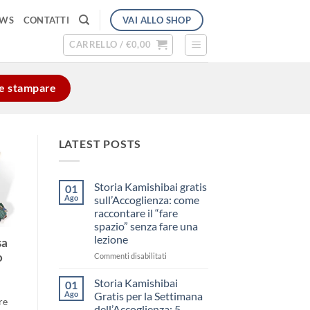
VAI ALLO SHOP
EWS
CONTATTI
CARRELLO /
€
0,00
e e stampare
LATEST POSTS
Storia Kamishibai gratis
01
Ago
sull’Accoglienza: come
raccontare il “fare
spazio” senza fare una
lezione
sa
su
o
Commenti disabilitati
Storia
Kamishibai
Storia Kamishibai
01
gratis
Ago
Gratis per la Settimana
re
sull’Accoglienza:
dell’Accoglienza: 5