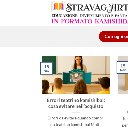
Salta
ai
contenuti
Con ogni or
15
15
Nov
Nov
Errori teatrino kamishibai:
cosa evitare nell’acquisto
Errori da evitare quando compri
fu
un teatrino kamishibai Molte
per