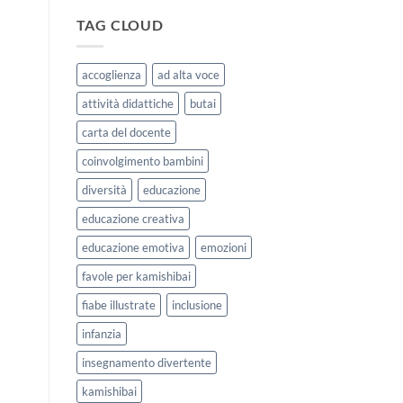
|
storie
Agosto
kamishibai
TAG CLOUD
e
StravagArte
Settembre
per
2026
lavorare
accoglienza
ad alta voce
sull’accoglienza
a
attività didattiche
butai
scuola
carta del docente
coinvolgimento bambini
diversità
educazione
educazione creativa
educazione emotiva
emozioni
favole per kamishibai
fiabe illustrate
inclusione
infanzia
insegnamento divertente
kamishibai