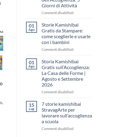
come
i
Giorni di Attività
raccontare
il
su
Commenti disabilitati
“fare
Storia
spazio”
Kamishibai
Storie Kamishibai
01
senza
Gratis
Ago
Gratis da Stampare:
fare
per
come sceglierle e usarle
una
la
con i bambini
lezione
Settimana
dell’Accoglienza:
su
Commenti disabilitati
5
Storie
Giorni
Kamishibai
Storia Kamishibai
01
di
Gratis
Ago
Gratis sull’Accoglienza:
Attività
da
La Casa delle Forme |
Stampare:
Agosto e Settembre
come
io
2026
sceglierle
e
su
Commenti disabilitati
usarle
Storia
con
o,
Kamishibai
7 storie kamishibai
15
i
Gratis
Lug
StravagArte per
bambini
sull’Accoglienza:
lavorare sull’accoglienza
La
a scuola
Casa
delle
su
Commenti disabilitati
Forme
7