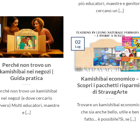
più educatori, maestre e genitor
cercano un [...]
02
Lug
Perché non trovo un
kamishibai nei negozi |
Guida pratica
Kamishibai economico –
Scopri i pacchetti risparm
rché non trovo un kamishibai
di StravagArte
nei negozi (e dove cercarlo
Trovare un kamishibai economic
vero) Molti educatori, maestre
che sia anche bello, utile e ben
e [...]
fatto… è possibile?Sì, se [...]