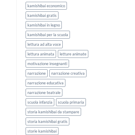
kamishibai economico
kamishibai gratis
kamishibai in legno
kamishibai per la scuola
lettura ad alta voce
lettura animata
letture animate
motivazione insegnanti
narrazione
narrazione creativa
narrazione educativa
narrazione teatrale
scuola infanzia
scuola primaria
storia kamishibai da stampare
storia kamishibai gratis
storie kamishibai