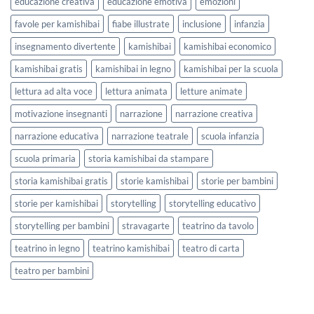
educazione creativa
educazione emotiva
emozioni
favole per kamishibai
fiabe illustrate
inclusione
infanzia
insegnamento divertente
kamishibai
kamishibai economico
kamishibai gratis
kamishibai in legno
kamishibai per la scuola
lettura ad alta voce
lettura animata
letture animate
motivazione insegnanti
narrazione
narrazione creativa
narrazione educativa
narrazione teatrale
scuola infanzia
scuola primaria
storia kamishibai da stampare
storia kamishibai gratis
storie kamishibai
storie per bambini
storie per kamishibai
storytelling
storytelling educativo
storytelling per bambini
stravagarte
teatrino da tavolo
teatrino in legno
teatrino kamishibai
teatro di carta
teatro per bambini