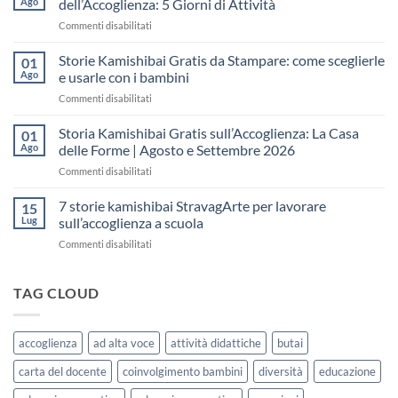
Ago
dell’Accoglienza: 5 Giorni di Attività
sull’Accoglienza:
su
Commenti disabilitati
come
Storia
raccontare
Kamishibai
Storie Kamishibai Gratis da Stampare: come sceglierle
il
01
Gratis
“fare
Ago
e usarle con i bambini
per
spazio”
su
Commenti disabilitati
la
senza
Storie
Settimana
fare
Kamishibai
Storia Kamishibai Gratis sull’Accoglienza: La Casa
dell’Accoglienza:
01
una
Gratis
5
Ago
delle Forme | Agosto e Settembre 2026
lezione
da
Giorni
su
Commenti disabilitati
Stampare:
di
Storia
come
Attività
Kamishibai
7 storie kamishibai StravagArte per lavorare
sceglierle
15
Gratis
e
Lug
sull’accoglienza a scuola
sull’Accoglienza:
usarle
su
Commenti disabilitati
La
con
7
Casa
i
storie
delle
bambini
kamishibai
TAG CLOUD
Forme
StravagArte
|
per
Agosto
lavorare
e
accoglienza
ad alta voce
attività didattiche
butai
sull’accoglienza
Settembre
a
2026
carta del docente
coinvolgimento bambini
diversità
educazione
scuola