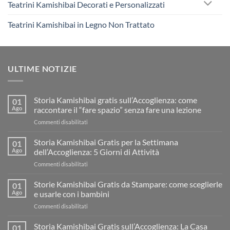
Teatrini Kamishibai Decorati e Personalizzati
Teatrini Kamishibai in Legno Non Trattato
ULTIME NOTIZIE
Storia Kamishibai gratis sull’Accoglienza: come
01
Ago
raccontare il “fare spazio” senza fare una lezione
su
Commenti disabilitati
Storia
Kamishibai
Storia Kamishibai Gratis per la Settimana
01
gratis
Ago
dell’Accoglienza: 5 Giorni di Attività
sull’Accoglienza:
su
Commenti disabilitati
come
Storia
raccontare
Kamishibai
Storie Kamishibai Gratis da Stampare: come sceglierle
il
01
Gratis
“fare
Ago
e usarle con i bambini
per
spazio”
su
Commenti disabilitati
la
senza
Storie
Settimana
fare
Kamishibai
Storia Kamishibai Gratis sull’Accoglienza: La Casa
dell’Accoglienza:
01
una