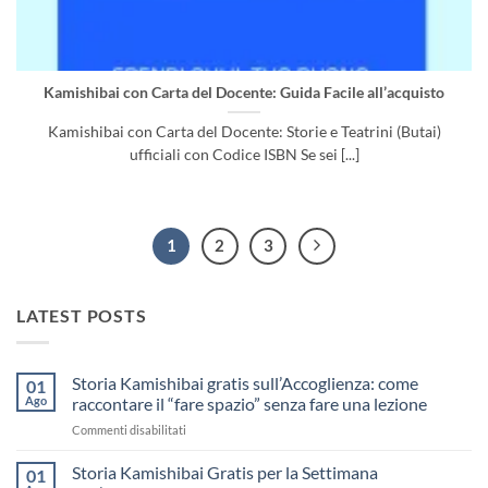
Kamishibai con Carta del Docente: Guida Facile all’acquisto
Kamishibai con Carta del Docente: Storie e Teatrini (Butai)
ufficiali con Codice ISBN Se sei [...]
1
2
3
LATEST POSTS
Storia Kamishibai gratis sull’Accoglienza: come
01
Ago
raccontare il “fare spazio” senza fare una lezione
su
Commenti disabilitati
Storia
Kamishibai
Storia Kamishibai Gratis per la Settimana
01
gratis