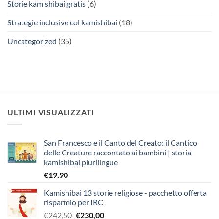
Storie kamishibai gratis
(6)
Strategie inclusive col kamishibai
(18)
Uncategorized
(35)
ULTIMI VISUALIZZATI
San Francesco e il Canto del Creato: il Cantico
delle Creature raccontato ai bambini | storia
kamishibai plurilingue
€
19,90
Kamishibai 13 storie religiose - pacchetto offerta
risparmio per IRC
Il
Il
€
242,50
€
230,00