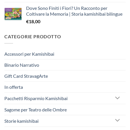
prezzo
prezzo
Dove Sono Finiti i Fiori? Un Racconto per
originale
attuale
Coltivare la Memoria | Storia kamishibai bilingue
era:
è:
€
18,00
€242,50.
€230,00.
CATEGORIE PRODOTTO
Accessori per Kamishibai
Binario Narrativo
Gift Card StravagArte
In offerta
Pacchetti Risparmio Kamishibai
Sagome per Teatro delle Ombre
Storie kamishibai