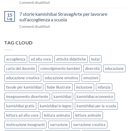
su
Commenti disabilitati
Stampare:
di
Storia
come
Attività
Kamishibai
7 storie kamishibai StravagArte per lavorare
sceglierle
15
Gratis
e
Lug
sull’accoglienza a scuola
sull’Accoglienza:
usarle
su
Commenti disabilitati
La
con
7
Casa
i
storie
delle
bambini
kamishibai
TAG CLOUD
Forme
StravagArte
|
per
Agosto
lavorare
e
accoglienza
ad alta voce
attività didattiche
butai
sull’accoglienza
Settembre
a
2026
carta del docente
coinvolgimento bambini
diversità
educazione
scuola
educazione creativa
educazione emotiva
emozioni
favole per kamishibai
fiabe illustrate
inclusione
infanzia
insegnamento divertente
kamishibai
kamishibai economico
kamishibai gratis
kamishibai in legno
kamishibai per la scuola
lettura ad alta voce
lettura animata
letture animate
motivazione insegnanti
narrazione
narrazione creativa