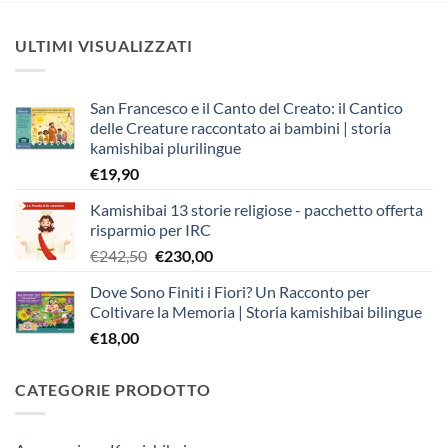
ULTIMI VISUALIZZATI
San Francesco e il Canto del Creato: il Cantico
delle Creature raccontato ai bambini | storia
kamishibai plurilingue
€
19,90
Kamishibai 13 storie religiose - pacchetto offerta
risparmio per IRC
Il
Il
€
242,50
€
230,00
prezzo
prezzo
Dove Sono Finiti i Fiori? Un Racconto per
originale
attuale
Coltivare la Memoria | Storia kamishibai bilingue
era:
è:
€
18,00
€242,50.
€230,00.
CATEGORIE PRODOTTO