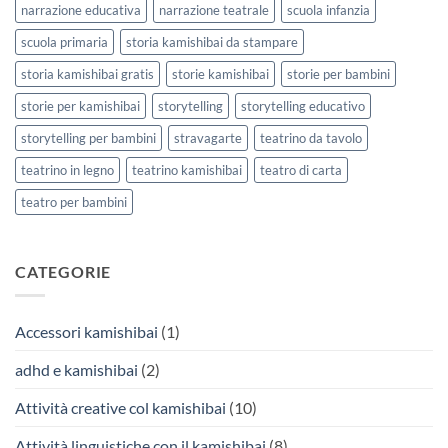
narrazione educativa
narrazione teatrale
scuola infanzia
scuola primaria
storia kamishibai da stampare
storia kamishibai gratis
storie kamishibai
storie per bambini
storie per kamishibai
storytelling
storytelling educativo
storytelling per bambini
stravagarte
teatrino da tavolo
teatrino in legno
teatrino kamishibai
teatro di carta
teatro per bambini
CATEGORIE
Accessori kamishibai
(1)
adhd e kamishibai
(2)
Attività creative col kamishibai
(10)
Attività linguistiche con il kamishibai
(8)