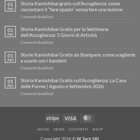
Storia Kamishibai gratis sull’Accoglienza: come
01
Ago
raccontare il “fare spazio” senza fare una lezione
su
Commenti disabilitati
Storia
Kamishibai
Storia Kamishibai Gratis per la Settimana
01
gratis
Ago
dell’Accoglienza: 5 Giorni di Attività
sull’Accoglienza:
su
Commenti disabilitati
come
Storia
raccontare
Kamishibai
Storie Kamishibai Gratis da Stampare: come sceglierle
il
01
Gratis
“fare
Ago
e usarle con i bambini
per
spazio”
su
Commenti disabilitati
la
senza
Storie
Settimana
fare
Kamishibai
Storia Kamishibai Gratis sull’Accoglienza: La Casa
dell’Accoglienza:
01
una
Gratis
5
Ago
delle Forme | Agosto e Settembre 2026
lezione
da
Giorni
su
Commenti disabilitati
Stampare:
di
Storia
come
Attività
Kamishibai
sceglierle
Gratis
e
sull’Accoglienza:
usarle
Stripe
Visa
MasterCard
La
con
Casa
i
HOME
NEWS
CONTATTI
SHOP
delle
bambini
Forme
Copyright 2026 ©
W Tech SRL