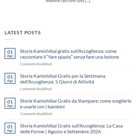
mentre racconti una [...]
LATEST POSTS
Storia Kamishibai gratis sull’Accoglienza: come
01
Ago
raccontare il “fare spazio” senza fare una lezione
su
Commenti disabilitati
Storia
Kamishibai
Storia Kamishibai Gratis per la Settimana
01
gratis
Ago
dell’Accoglienza: 5 Giorni di Attività
sull’Accoglienza:
su
Commenti disabilitati
come
Storia
raccontare
Kamishibai
Storie Kamishibai Gratis da Stampare: come sceglierle
il
01
Gratis
“fare
Ago
e usarle con i bambini
per
spazio”
su
Commenti disabilitati
la
senza
Storie
Settimana
fare
Kamishibai
Storia Kamishibai Gratis sull’Accoglienza: La Casa
dell’Accoglienza:
01
una
Gratis
5
Ago
delle Forme | Agosto e Settembre 2026
lezione
da
Giorni