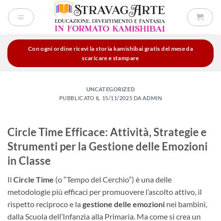
Salta
ai
contenuti
Con ogni ordine ricevi la storia kamishibai gratis del mese da
scaricare e stampare
UNCATEGORIZED
PUBBLICATO IL
15/11/2025
DA
ADMIN
Circle Time Efficace: Attività, Strategie e
Strumenti per la Gestione delle Emozioni
in Classe
Il
Circle Time
(o “Tempo del Cerchio”) è una delle
metodologie più efficaci per promuovere l’ascolto attivo, il
rispetto reciproco e la
gestione delle emozioni
nei bambini,
dalla Scuola dell’Infanzia alla Primaria. Ma come si crea un