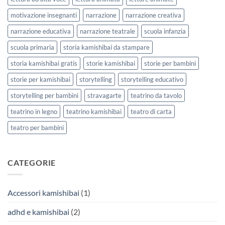
motivazione insegnanti
narrazione
narrazione creativa
narrazione educativa
narrazione teatrale
scuola infanzia
scuola primaria
storia kamishibai da stampare
storia kamishibai gratis
storie kamishibai
storie per bambini
storie per kamishibai
storytelling
storytelling educativo
storytelling per bambini
stravagarte
teatrino da tavolo
teatrino in legno
teatrino kamishibai
teatro di carta
teatro per bambini
CATEGORIE
Accessori kamishibai
(1)
adhd e kamishibai
(2)