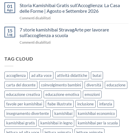
fare
Kamishibai
Storia Kamishibai Gratis sull’Accoglienza: La Casa
dell’Accoglienza:
01
una
Gratis
5
Ago
delle Forme | Agosto e Settembre 2026
lezione
da
Giorni
su
Commenti disabilitati
Stampare:
di
Storia
come
Attività
Kamishibai
7 storie kamishibai StravagArte per lavorare
sceglierle
15
Gratis
e
Lug
sull’accoglienza a scuola
sull’Accoglienza:
usarle
su
Commenti disabilitati
La
con
7
Casa
i
storie
delle
bambini
kamishibai
TAG CLOUD
Forme
StravagArte
|
per
Agosto
lavorare
e
accoglienza
ad alta voce
attività didattiche
butai
sull’accoglienza
Settembre
a
2026
carta del docente
coinvolgimento bambini
diversità
educazione
scuola
educazione creativa
educazione emotiva
emozioni
favole per kamishibai
fiabe illustrate
inclusione
infanzia
insegnamento divertente
kamishibai
kamishibai economico
kamishibai gratis
kamishibai in legno
kamishibai per la scuola
lettura ad alta voce
lettura animata
letture animate