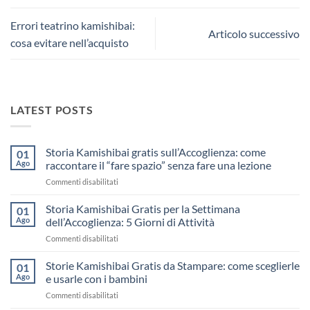
Errori teatrino kamishibai:
Articolo successivo
cosa evitare nell’acquisto
LATEST POSTS
Storia Kamishibai gratis sull’Accoglienza: come
01
Ago
raccontare il “fare spazio” senza fare una lezione
su
Commenti disabilitati
Storia
Kamishibai
Storia Kamishibai Gratis per la Settimana
01
gratis
Ago
dell’Accoglienza: 5 Giorni di Attività
sull’Accoglienza:
su
Commenti disabilitati
come
Storia
raccontare
Kamishibai
Storie Kamishibai Gratis da Stampare: come sceglierle
il
01
Gratis
“fare
Ago
e usarle con i bambini
per
spazio”
su
Commenti disabilitati
la
senza
Storie
Settimana