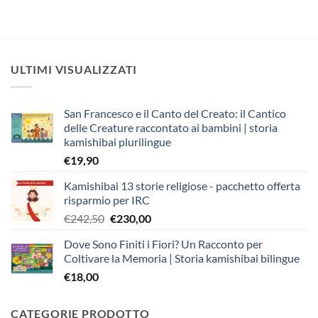
ULTIMI VISUALIZZATI
San Francesco e il Canto del Creato: il Cantico
delle Creature raccontato ai bambini | storia
kamishibai plurilingue
€
19,90
Kamishibai 13 storie religiose - pacchetto offerta
risparmio per IRC
Il
Il
€
242,50
€
230,00
prezzo
prezzo
Dove Sono Finiti i Fiori? Un Racconto per
originale
attuale
Coltivare la Memoria | Storia kamishibai bilingue
era:
è:
€
18,00
€242,50.
€230,00.
CATEGORIE PRODOTTO