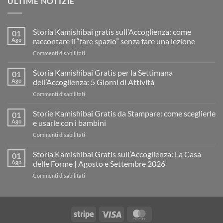
ULTIME NOTIZIE
Storia Kamishibai gratis sull’Accoglienza: come
01
Ago
raccontare il “fare spazio” senza fare una lezione
su
Commenti disabilitati
Storia
Kamishibai
Storia Kamishibai Gratis per la Settimana
01
gratis
Ago
dell’Accoglienza: 5 Giorni di Attività
sull’Accoglienza:
su
Commenti disabilitati
come
Storia
raccontare
Kamishibai
Storie Kamishibai Gratis da Stampare: come sceglierle
il
01
Gratis
“fare
Ago
e usarle con i bambini
per
spazio”
su
Commenti disabilitati
la
senza
Storie
Settimana
fare
Kamishibai
Storia Kamishibai Gratis sull’Accoglienza: La Casa
dell’Accoglienza:
01
una
Gratis
5
Ago
delle Forme | Agosto e Settembre 2026
lezione
da
Giorni
su
Commenti disabilitati
Stampare:
di
Storia
come
Attività
Kamishibai
sceglierle
Gratis
e
sull’Accoglienza:
usarle
Stripe
Visa
MasterCard
La
con