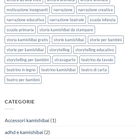
motivazione insegnanti
narrazione
narrazione creativa
narrazione educativa
narrazione teatrale
scuola infanzia
scuola primaria
storia kamishibai da stampare
storia kamishibai gratis
storie kamishibai
storie per bambini
storie per kamishibai
storytelling
storytelling educativo
storytelling per bambini
stravagarte
teatrino da tavolo
teatrino in legno
teatrino kamishibai
teatro di carta
teatro per bambini
CATEGORIE
Accessori kamishibai
(1)
adhd e kamishibai
(2)