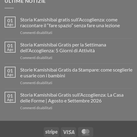
ULTIME NOTIZIE
Storia Kamishibai gratis sull’Accoglienza: come
01
Ago
raccontare il “fare spazio” senza fare una lezione
su
Commenti disabilitati
Storia
Kamishibai
Storia Kamishibai Gratis per la Settimana
01
gratis
Ago
dell’Accoglienza: 5 Giorni di Attività
sull’Accoglienza:
su
Commenti disabilitati
come
Storia
raccontare
Kamishibai
Storie Kamishibai Gratis da Stampare: come sceglierle
il
01
Gratis
“fare
Ago
e usarle con i bambini
per
spazio”
su
Commenti disabilitati
la
senza
Storie
Settimana
fare
Kamishibai
Storia Kamishibai Gratis sull’Accoglienza: La Casa
dell’Accoglienza:
01
una
Gratis
5
Ago
delle Forme | Agosto e Settembre 2026
lezione
da
Giorni
su
Commenti disabilitati
Stampare:
di
Storia
come
Attività
Kamishibai
sceglierle
Gratis
e
sull’Accoglienza:
usarle
Stripe
Visa
MasterCard
La
con