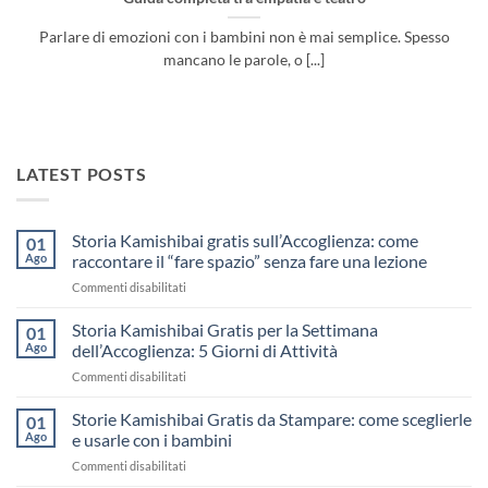
Parlare di emozioni con i bambini non è mai semplice. Spesso
mancano le parole, o [...]
LATEST POSTS
Storia Kamishibai gratis sull’Accoglienza: come
01
Ago
raccontare il “fare spazio” senza fare una lezione
su
Commenti disabilitati
Storia
Kamishibai
Storia Kamishibai Gratis per la Settimana
01
gratis
Ago
dell’Accoglienza: 5 Giorni di Attività
sull’Accoglienza:
su
Commenti disabilitati
come
Storia
raccontare
Kamishibai
Storie Kamishibai Gratis da Stampare: come sceglierle
il
01
Gratis
“fare
Ago
e usarle con i bambini
per
spazio”
su
Commenti disabilitati
la
senza
Storie
Settimana