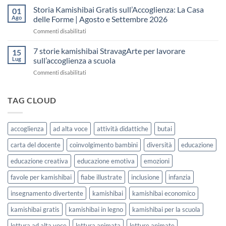
fare
Kamishibai
Storia Kamishibai Gratis sull’Accoglienza: La Casa
dell’Accoglienza:
01
una
Gratis
5
Ago
delle Forme | Agosto e Settembre 2026
lezione
da
Giorni
su
Commenti disabilitati
Stampare:
di
Storia
come
Attività
Kamishibai
7 storie kamishibai StravagArte per lavorare
sceglierle
15
Gratis
e
Lug
sull’accoglienza a scuola
sull’Accoglienza:
usarle
su
Commenti disabilitati
La
con
7
Casa
i
storie
delle
bambini
kamishibai
TAG CLOUD
Forme
StravagArte
|
per
Agosto
lavorare
e
accoglienza
ad alta voce
attività didattiche
butai
sull’accoglienza
Settembre
a
2026
carta del docente
coinvolgimento bambini
diversità
educazione
scuola
educazione creativa
educazione emotiva
emozioni
favole per kamishibai
fiabe illustrate
inclusione
infanzia
insegnamento divertente
kamishibai
kamishibai economico
kamishibai gratis
kamishibai in legno
kamishibai per la scuola
lettura ad alta voce
lettura animata
letture animate