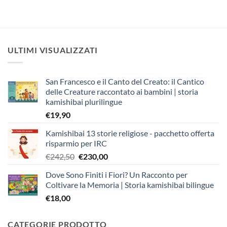
ULTIMI VISUALIZZATI
San Francesco e il Canto del Creato: il Cantico
delle Creature raccontato ai bambini | storia
kamishibai plurilingue
€
19,90
Kamishibai 13 storie religiose - pacchetto offerta
risparmio per IRC
Il
Il
€
242,50
€
230,00
prezzo
prezzo
Dove Sono Finiti i Fiori? Un Racconto per
originale
attuale
Coltivare la Memoria | Storia kamishibai bilingue
era:
è:
€
18,00
€242,50.
€230,00.
CATEGORIE PRODOTTO