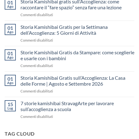
Storia Kamishibai gratis sull’Accoglienza: come
01
Ago
raccontare il “fare spazio” senza fare una lezione
su
Commenti disabilitati
Storia
Kamishibai
Storia Kamishibai Gratis per la Settimana
01
gratis
Ago
dell’Accoglienza: 5 Giorni di Attività
sull’Accoglienza:
su
Commenti disabilitati
come
Storia
raccontare
Kamishibai
Storie Kamishibai Gratis da Stampare: come sceglierle
il
01
Gratis
“fare
Ago
e usarle con i bambini
per
spazio”
su
Commenti disabilitati
la
senza
Storie
Settimana
fare
Kamishibai
Storia Kamishibai Gratis sull’Accoglienza: La Casa
dell’Accoglienza:
01
una
Gratis
5
Ago
delle Forme | Agosto e Settembre 2026
lezione
da
Giorni
su
Commenti disabilitati
Stampare:
di
Storia
come
Attività
Kamishibai
7 storie kamishibai StravagArte per lavorare
sceglierle
15
Gratis
e
Lug
sull’accoglienza a scuola
sull’Accoglienza:
usarle
su
Commenti disabilitati
La
con
7
Casa
i
storie
delle
bambini
kamishibai
TAG CLOUD
Forme
StravagArte
|