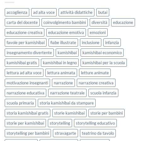
per
Agosto
lavorare
e
accoglienza
ad alta voce
attività didattiche
butai
sull’accoglienza
Settembre
a
2026
carta del docente
coinvolgimento bambini
diversità
educazione
scuola
educazione creativa
educazione emotiva
emozioni
favole per kamishibai
fiabe illustrate
inclusione
infanzia
insegnamento divertente
kamishibai
kamishibai economico
kamishibai gratis
kamishibai in legno
kamishibai per la scuola
lettura ad alta voce
lettura animata
letture animate
motivazione insegnanti
narrazione
narrazione creativa
narrazione educativa
narrazione teatrale
scuola infanzia
scuola primaria
storia kamishibai da stampare
storia kamishibai gratis
storie kamishibai
storie per bambini
storie per kamishibai
storytelling
storytelling educativo
storytelling per bambini
stravagarte
teatrino da tavolo