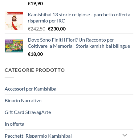
€
19,90
Kamishibai 13 storie religiose - pacchetto offerta
risparmio per IRC
Il
Il
€
242,50
€
230,00
prezzo
prezzo
Dove Sono Finiti i Fiori? Un Racconto per
originale
attuale
Coltivare la Memoria | Storia kamishibai bilingue
era:
è:
€
18,00
€242,50.
€230,00.
CATEGORIE PRODOTTO
Accessori per Kamishibai
Binario Narrativo
Gift Card StravagArte
In offerta
Pacchetti Risparmio Kamishibai