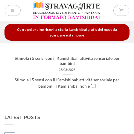
Salta
ai
contenuti
Con ogni ordine ricevi la storia kamishibai gratis del mese da
scaricare e stampare
Stimola i 5 sensi con il Kamishibai: attività sensoriale per
bambini
23/03/2025
Stimola i 5 sensi con il Kamishibai: attività sensoriale per
bambini Il Kamishibai non è [...]
LATEST POSTS