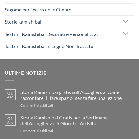
Sagome per Teatro delle Ombre
Storie kamishibai
Teatrini Kamishibai Decorati e Personalizzati
Teatrini Kamishibai in Legno Non Trattato
ULTIME NOTIZIE
Storia Kamishibai gratis sull’Accoglienza: come
01
Ago
raccontare il “fare spazio” senza fare una lezione
su
Commenti disabilitati
Storia
Kamishibai
Storia Kamishibai Gratis per la Settimana
01
gratis
Ago
dell’Accoglienza: 5 Giorni di Attività
sull’Accoglienza:
su
Commenti disabilitati
come
Storia
raccontare