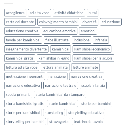
StravagArte
|
per
Agosto
lavorare
e
accoglienza
ad alta voce
attività didattiche
butai
sull’accoglienza
Settembre
a
2026
carta del docente
coinvolgimento bambini
diversità
educazione
scuola
educazione creativa
educazione emotiva
emozioni
favole per kamishibai
fiabe illustrate
inclusione
infanzia
insegnamento divertente
kamishibai
kamishibai economico
kamishibai gratis
kamishibai in legno
kamishibai per la scuola
lettura ad alta voce
lettura animata
letture animate
motivazione insegnanti
narrazione
narrazione creativa
narrazione educativa
narrazione teatrale
scuola infanzia
scuola primaria
storia kamishibai da stampare
storia kamishibai gratis
storie kamishibai
storie per bambini
storie per kamishibai
storytelling
storytelling educativo
storytelling per bambini
stravagarte
teatrino da tavolo