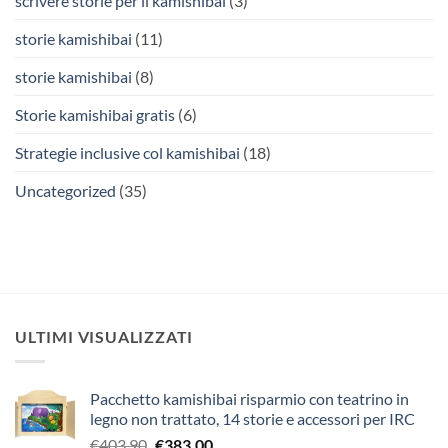
scrivere storie per il kamishibai
(3)
storie kamishibai
(11)
storie kamishibai
(8)
Storie kamishibai gratis
(6)
Strategie inclusive col kamishibai
(18)
Uncategorized
(35)
ULTIMI VISUALIZZATI
Pacchetto kamishibai risparmio con teatrino in
legno non trattato, 14 storie e accessori per IRC
Il
Il
€
403,90
€
383,00