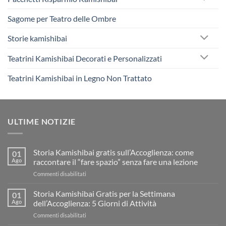
Sagome per Teatro delle Ombre
Storie kamishibai
Teatrini Kamishibai Decorati e Personalizzati
Teatrini Kamishibai in Legno Non Trattato
ULTIME NOTIZIE
Storia Kamishibai gratis sull’Accoglienza: come
01
Ago
raccontare il “fare spazio” senza fare una lezione
su
Commenti disabilitati
Storia
Kamishibai
Storia Kamishibai Gratis per la Settimana
01
gratis
Ago
dell’Accoglienza: 5 Giorni di Attività
sull’Accoglienza:
su
Commenti disabilitati
come
Storia
raccontare