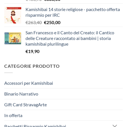
prezzo
prezzo
Kamishibai 14 storie religiose - pacchetto offerta
originale
attuale
risparmio per IRC
era:
è:
Il
Il
€
263,40
€
250,00
€403,90.
€383,00.
prezzo
prezzo
San Francesco e il Canto del Creato: il Cantico
originale
attuale
delle Creature raccontato ai bambini | storia
era:
è:
kamishibai plurilingue
€263,40.
€250,00.
€
19,90
CATEGORIE PRODOTTO
Accessori per Kamishibai
Binario Narrativo
Gift Card StravagArte
In offerta
Pacchetti Risparmio Kamishibai