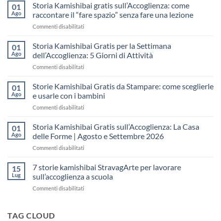
Storia Kamishibai gratis sull’Accoglienza: come
01
Ago
raccontare il “fare spazio” senza fare una lezione
su
Commenti disabilitati
Storia
Kamishibai
Storia Kamishibai Gratis per la Settimana
01
gratis
Ago
dell’Accoglienza: 5 Giorni di Attività
sull’Accoglienza:
su
Commenti disabilitati
come
Storia
raccontare
Kamishibai
Storie Kamishibai Gratis da Stampare: come sceglierle
il
01
Gratis
“fare
Ago
e usarle con i bambini
per
spazio”
su
Commenti disabilitati
la
senza
Storie
Settimana
fare
Kamishibai
Storia Kamishibai Gratis sull’Accoglienza: La Casa
dell’Accoglienza:
01
una
Gratis
5
Ago
delle Forme | Agosto e Settembre 2026
lezione
da
Giorni
su
Commenti disabilitati
Stampare:
di
Storia
come
Attività
Kamishibai
7 storie kamishibai StravagArte per lavorare
sceglierle
15
Gratis
e
Lug
sull’accoglienza a scuola
sull’Accoglienza:
usarle
su
Commenti disabilitati
La
con
7
Casa
i
storie
delle
bambini
kamishibai
TAG CLOUD
Forme