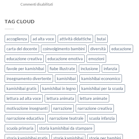
usarle
su
Commenti disabilitati
La
con
7
Casa
i
storie
delle
bambini
kamishibai
TAG CLOUD
Forme
StravagArte
|
per
Agosto
lavorare
e
accoglienza
ad alta voce
attività didattiche
butai
sull’accoglienza
Settembre
a
2026
carta del docente
coinvolgimento bambini
diversità
educazione
scuola
educazione creativa
educazione emotiva
emozioni
favole per kamishibai
fiabe illustrate
inclusione
infanzia
insegnamento divertente
kamishibai
kamishibai economico
kamishibai gratis
kamishibai in legno
kamishibai per la scuola
lettura ad alta voce
lettura animata
letture animate
motivazione insegnanti
narrazione
narrazione creativa
narrazione educativa
narrazione teatrale
scuola infanzia
scuola primaria
storia kamishibai da stampare
storia kamishibai gratis
storie kamishibai
storie per bambini