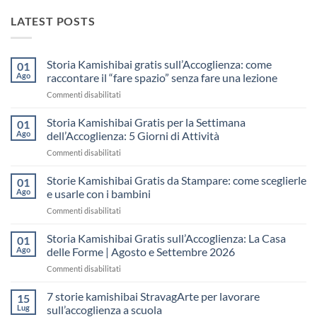
LATEST POSTS
Storia Kamishibai gratis sull’Accoglienza: come
01
Ago
raccontare il “fare spazio” senza fare una lezione
su
Commenti disabilitati
Storia
Kamishibai
Storia Kamishibai Gratis per la Settimana
01
gratis
Ago
dell’Accoglienza: 5 Giorni di Attività
sull’Accoglienza:
su
Commenti disabilitati
come
Storia
raccontare
Kamishibai
Storie Kamishibai Gratis da Stampare: come sceglierle
il
01
Gratis
“fare
Ago
e usarle con i bambini
per
spazio”
su
Commenti disabilitati
la
senza
Storie
Settimana
fare
Kamishibai
Storia Kamishibai Gratis sull’Accoglienza: La Casa
dell’Accoglienza:
01
una
Gratis
5
Ago
delle Forme | Agosto e Settembre 2026
lezione
da
Giorni
su
Commenti disabilitati
Stampare:
di
Storia
come
Attività
Kamishibai
7 storie kamishibai StravagArte per lavorare
sceglierle
15
Gratis
e
Lug
sull’accoglienza a scuola
sull’Accoglienza: