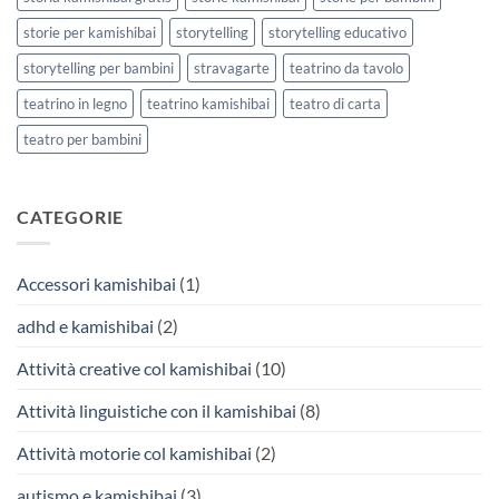
storie per kamishibai
storytelling
storytelling educativo
storytelling per bambini
stravagarte
teatrino da tavolo
teatrino in legno
teatrino kamishibai
teatro di carta
teatro per bambini
CATEGORIE
Accessori kamishibai
(1)
adhd e kamishibai
(2)
Attività creative col kamishibai
(10)
Attività linguistiche con il kamishibai
(8)
Attività motorie col kamishibai
(2)
autismo e kamishibai
(3)