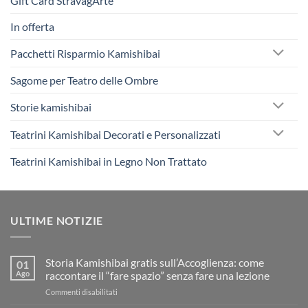
Gift Card StravagArte
In offerta
Pacchetti Risparmio Kamishibai
Sagome per Teatro delle Ombre
Storie kamishibai
Teatrini Kamishibai Decorati e Personalizzati
Teatrini Kamishibai in Legno Non Trattato
ULTIME NOTIZIE
Storia Kamishibai gratis sull’Accoglienza: come
01
Ago
raccontare il “fare spazio” senza fare una lezione
su
Commenti disabilitati
Storia