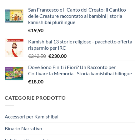
San Francesco e il Canto del Creato: il Cantico
delle Creature raccontato ai bambini | storia
kamishibai plurilingue
€
19,90
Kamishibai 13 storie religiose - pacchetto offerta
risparmio per IRC
Il
Il
€
242,50
€
230,00
prezzo
prezzo
Dove Sono Finiti i Fiori? Un Racconto per
originale
attuale
Coltivare la Memoria | Storia kamishibai bilingue
era:
è:
€
18,00
€242,50.
€230,00.
CATEGORIE PRODOTTO
Accessori per Kamishibai
Binario Narrativo