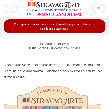
Salta
ai
contenuti
Con ogni ordine ricevi la storia kamishibai gratis del mese da
scaricare e stampare
CONSIGLI E TRUCCHI
PUBBLICATO IL
29/06/2025
DA
ADMIN
Non è solo voce, non è solo immagine. Raccontare una storia
Kamishibai è una danza. E anche se non muovi i piedi, muovi
tutto il resto.