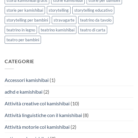
storia kamishibai gratis
storie kamishibai
storie per bambini
storie per kamishibai
storytelling
storytelling educativo
storytelling per bambini
stravagarte
teatrino da tavolo
teatrino in legno
teatrino kamishibai
teatro di carta
teatro per bambini
CATEGORIE
Accessori kamishibai
(1)
adhd e kamishibai
(2)
Attività creative col kamishibai
(10)
Attività linguistiche con il kamishibai
(8)
Attività motorie col kamishibai
(2)