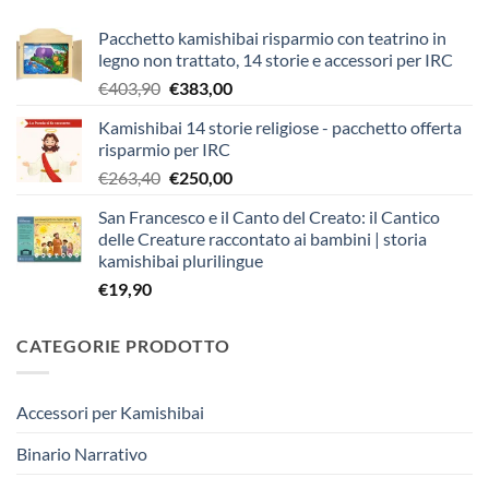
Pacchetto kamishibai risparmio con teatrino in
legno non trattato, 14 storie e accessori per IRC
Il
Il
€
403,90
€
383,00
prezzo
prezzo
Kamishibai 14 storie religiose - pacchetto offerta
originale
attuale
risparmio per IRC
era:
è:
Il
Il
€
263,40
€
250,00
€403,90.
€383,00.
prezzo
prezzo
San Francesco e il Canto del Creato: il Cantico
originale
attuale
delle Creature raccontato ai bambini | storia
era:
è:
kamishibai plurilingue
€263,40.
€250,00.
€
19,90
CATEGORIE PRODOTTO
Accessori per Kamishibai
Binario Narrativo