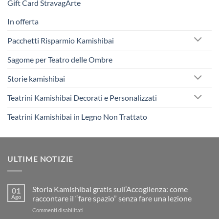
Gift Card StravagArte
In offerta
Pacchetti Risparmio Kamishibai
Sagome per Teatro delle Ombre
Storie kamishibai
Teatrini Kamishibai Decorati e Personalizzati
Teatrini Kamishibai in Legno Non Trattato
ULTIME NOTIZIE
Storia Kamishibai gratis sull’Accoglienza: come
01
Ago
raccontare il “fare spazio” senza fare una lezione
su
Commenti disabilitati
Storia