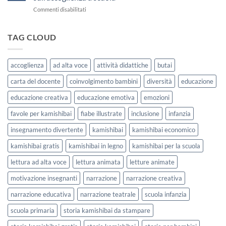
sull’Accoglienza:
usarle
su
Commenti disabilitati
La
con
7
Casa
i
storie
delle
bambini
kamishibai
TAG CLOUD
Forme
StravagArte
|
per
Agosto
lavorare
e
accoglienza
ad alta voce
attività didattiche
butai
sull’accoglienza
Settembre
a
2026
carta del docente
coinvolgimento bambini
diversità
educazione
scuola
educazione creativa
educazione emotiva
emozioni
favole per kamishibai
fiabe illustrate
inclusione
infanzia
insegnamento divertente
kamishibai
kamishibai economico
kamishibai gratis
kamishibai in legno
kamishibai per la scuola
lettura ad alta voce
lettura animata
letture animate
motivazione insegnanti
narrazione
narrazione creativa
narrazione educativa
narrazione teatrale
scuola infanzia
scuola primaria
storia kamishibai da stampare