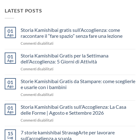
LATEST POSTS
Storia Kamishibai gratis sull’Accoglienza: come
01
Ago
raccontare il “fare spazio” senza fare una lezione
su
Commenti disabilitati
Storia
Kamishibai
Storia Kamishibai Gratis per la Settimana
01
gratis
Ago
dell’Accoglienza: 5 Giorni di Attività
sull’Accoglienza:
su
Commenti disabilitati
come
Storia
raccontare
Kamishibai
Storie Kamishibai Gratis da Stampare: come sceglierle
il
01
Gratis
“fare
Ago
e usarle con i bambini
per
spazio”
su
Commenti disabilitati
la
senza
Storie
Settimana
fare
Kamishibai
Storia Kamishibai Gratis sull’Accoglienza: La Casa
dell’Accoglienza:
01
una
Gratis
5
Ago
delle Forme | Agosto e Settembre 2026
lezione
da
Giorni
su
Commenti disabilitati
Stampare:
di
Storia
come
Attività
Kamishibai
7 storie kamishibai StravagArte per lavorare
sceglierle
15
Gratis
e
Lug
sull’accoglienza a scuola