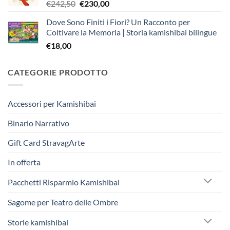
Il
Il
€
242,50
€
230,00
prezzo
prezzo
Dove Sono Finiti i Fiori? Un Racconto per
originale
attuale
Coltivare la Memoria | Storia kamishibai bilingue
era:
è:
€
18,00
€242,50.
€230,00.
CATEGORIE PRODOTTO
Accessori per Kamishibai
Binario Narrativo
Gift Card StravagArte
In offerta
Pacchetti Risparmio Kamishibai
Sagome per Teatro delle Ombre
Storie kamishibai