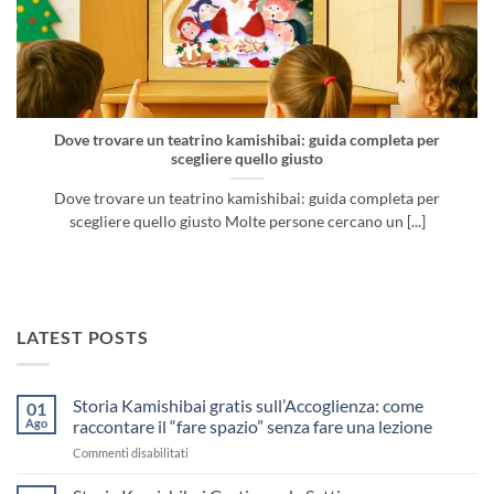
Dove trovare un teatrino kamishibai: guida completa per
scegliere quello giusto
Dove trovare un teatrino kamishibai: guida completa per
scegliere quello giusto Molte persone cercano un [...]
LATEST POSTS
Storia Kamishibai gratis sull’Accoglienza: come
01
Ago
raccontare il “fare spazio” senza fare una lezione
su
Commenti disabilitati
Storia
Kamishibai