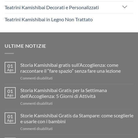
Teatrini Kamishibai Decorati e Personalizzati
Teatrini Kamishibai in Legno Non Trattato
ULTIME NOTIZIE
Storia Kamishibai gratis sull’Accoglienza: come
01
Ago
raccontare il “fare spazio” senza fare una lezione
su
Commenti disabilitati
Storia
Kamishibai
Storia Kamishibai Gratis per la Settimana
01
gratis
Ago
dell’Accoglienza: 5 Giorni di Attività
sull’Accoglienza:
su
Commenti disabilitati
come
Storia
raccontare
Kamishibai
Storie Kamishibai Gratis da Stampare: come sceglierle
il
01
Gratis
“fare
Ago
e usarle con i bambini
per
spazio”
su
Commenti disabilitati
la
senza
Storie
Settimana
fare