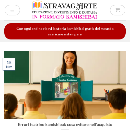
Salta
ai
contenuti
Con ogni ordine ricevi la storia kamishibai gratis del mese da
scaricare e stampare
15
Nov
Errori teatrino kamishibai: cosa evitare nell’acquisto