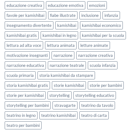
educazione creativa
educazione emotiva
emozioni
favole per kamishibai
fiabe illustrate
inclusione
infanzia
insegnamento divertente
kamishibai
kamishibai economico
kamishibai gratis
kamishibai in legno
kamishibai per la scuola
lettura ad alta voce
lettura animata
letture animate
motivazione insegnanti
narrazione
narrazione creativa
narrazione educativa
narrazione teatrale
scuola infanzia
scuola primaria
storia kamishibai da stampare
storia kamishibai gratis
storie kamishibai
storie per bambini
storie per kamishibai
storytelling
storytelling educativo
storytelling per bambini
stravagarte
teatrino da tavolo
teatrino in legno
teatrino kamishibai
teatro di carta
teatro per bambini