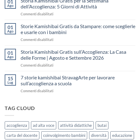
Storia Kamishibai Gratis per la Settimana
01
gratis
Ago
dell’Accoglienza: 5 Giorni di Attività
sull’Accoglienza:
su
Commenti disabilitati
come
Storia
raccontare
Kamishibai
Storie Kamishibai Gratis da Stampare: come sceglierle
il
01
Gratis
“fare
Ago
e usarle con i bambini
per
spazio”
su
Commenti disabilitati
la
senza
Storie
Settimana
fare
Kamishibai
Storia Kamishibai Gratis sull’Accoglienza: La Casa
dell’Accoglienza:
01
una
Gratis
5
Ago
delle Forme | Agosto e Settembre 2026
lezione
da
Giorni
su
Commenti disabilitati
Stampare:
di
Storia
come
Attività
Kamishibai
7 storie kamishibai StravagArte per lavorare
sceglierle
15
Gratis
e
Lug
sull’accoglienza a scuola
sull’Accoglienza:
usarle
su
Commenti disabilitati
La
con
7
Casa
i
storie
delle
bambini
kamishibai
TAG CLOUD
Forme
StravagArte
|
per
Agosto
lavorare
e
accoglienza
ad alta voce
attività didattiche
butai
sull’accoglienza
Settembre
a
2026
carta del docente
coinvolgimento bambini
diversità
educazione
scuola