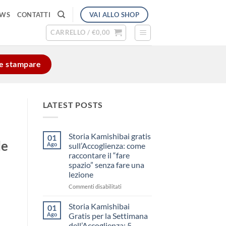
VAI ALLO SHOP
EWS
CONTATTI
CARRELLO /
€
0,00
e e stampare
LATEST POSTS
Storia Kamishibai gratis
01
le
Ago
sull’Accoglienza: come
raccontare il “fare
spazio” senza fare una
lezione
su
Commenti disabilitati
Storia
Kamishibai
Storia Kamishibai
01
gratis
Ago
Gratis per la Settimana
sull’Accoglienza:
dell’Accoglienza: 5