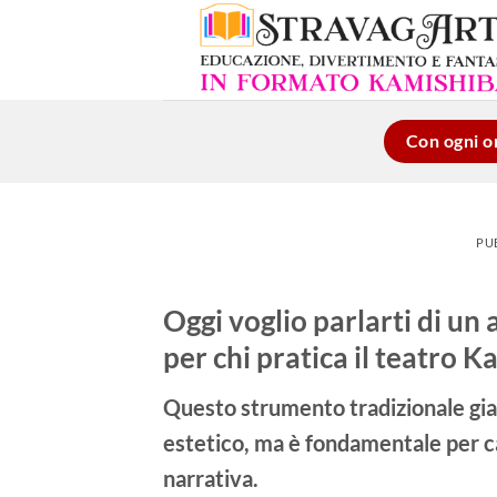
Salta
ai
contenuti
Con ogni or
PU
Oggi voglio parlarti di un
per chi pratica il teatro K
Questo strumento tradizionale gia
estetico, ma è fondamentale per ca
narrativa.