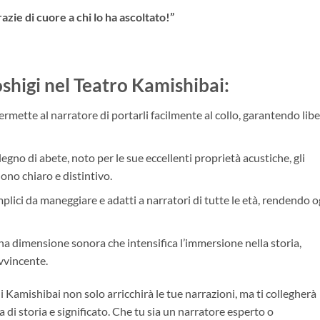
razie di cuore a chi lo ha ascoltato!”
oshigi nel Teatro Kamishibai
:
permette al narratore di portarli facilmente al collo, garantendo lib
 legno di abete, noto per le sue eccellenti proprietà acustiche, gli
no chiaro e distintivo.
lici da maneggiare e adatti a narratori di tutte le età, rendendo o
a dimensione sonora che intensifica l’immersione nella storia,
vvincente.
i Kamishibai non solo arricchirà le tue narrazioni, ma ti collegherà
 di storia e significato. Che tu sia un narratore esperto o