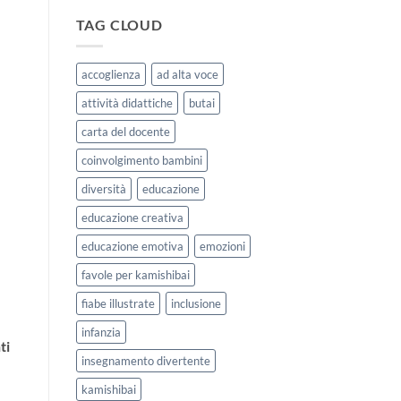
|
storie
Agosto
kamishibai
TAG CLOUD
e
StravagArte
Settembre
per
2026
lavorare
accoglienza
ad alta voce
sull’accoglienza
a
attività didattiche
butai
scuola
carta del docente
coinvolgimento bambini
diversità
educazione
educazione creativa
educazione emotiva
emozioni
favole per kamishibai
fiabe illustrate
inclusione
infanzia
ti
insegnamento divertente
kamishibai