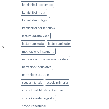
kamishibai economico
kamishibai gratis
kamishibai in legno
kamishibai per la scuola
lettura ad alta voce
lettura animata
letture animate
 Un
motivazione insegnanti
narrazione
narrazione creativa
narrazione educativa
narrazione teatrale
scuola infanzia
scuola primaria
storia kamishibai da stampare
storia kamishibai gratis
storie kamishibai