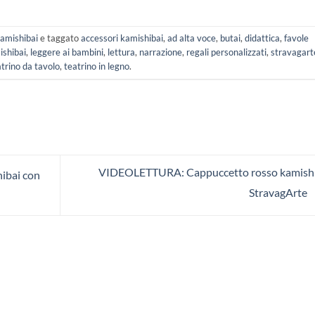
kamishibai
e taggato
accessori kamishibai
,
ad alta voce
,
butai
,
didattica
,
favole
ishibai
,
leggere ai bambini
,
lettura
,
narrazione
,
regali personalizzati
,
stravagart
atrino da tavolo
,
teatrino in legno
.
VIDEOLETTURA: Cappuccetto rosso kamishi
hibai con
StravagArte