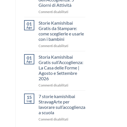
come
Giorni di Attività
raccontare
il
su
Commenti disabilitati
“fare
Storia
spazio”
Kamishibai
Storie Kamishibai
01
senza
Gratis
Ago
Gratis da Stampare:
fare
per
come sceglierle e usarle
una
la
con i bambini
lezione
Settimana
dell’Accoglienza:
su
Commenti disabilitati
5
Storie
Giorni
Kamishibai
Storia Kamishibai
01
di
Gratis
Ago
Gratis sull’Accoglienza:
Attività
da
La Casa delle Forme |
Stampare:
Agosto e Settembre
come
2026
sceglierle
e
su
Commenti disabilitati
usarle
Storia
con
Kamishibai
7 storie kamishibai
15
i
Gratis
Lug
StravagArte per
bambini
sull’Accoglienza:
lavorare sull’accoglienza
La
a scuola
Casa
i
delle
su
Commenti disabilitati
Forme
7