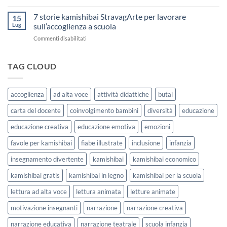
Storia
come
Attività
Kamishibai
7 storie kamishibai StravagArte per lavorare
sceglierle
15
Gratis
e
Lug
sull’accoglienza a scuola
sull’Accoglienza:
usarle
su
Commenti disabilitati
La
con
7
Casa
i
storie
delle
bambini
kamishibai
TAG CLOUD
Forme
StravagArte
|
per
Agosto
lavorare
e
accoglienza
ad alta voce
attività didattiche
butai
sull’accoglienza
Settembre
a
2026
carta del docente
coinvolgimento bambini
diversità
educazione
scuola
educazione creativa
educazione emotiva
emozioni
favole per kamishibai
fiabe illustrate
inclusione
infanzia
insegnamento divertente
kamishibai
kamishibai economico
kamishibai gratis
kamishibai in legno
kamishibai per la scuola
lettura ad alta voce
lettura animata
letture animate
motivazione insegnanti
narrazione
narrazione creativa
narrazione educativa
narrazione teatrale
scuola infanzia