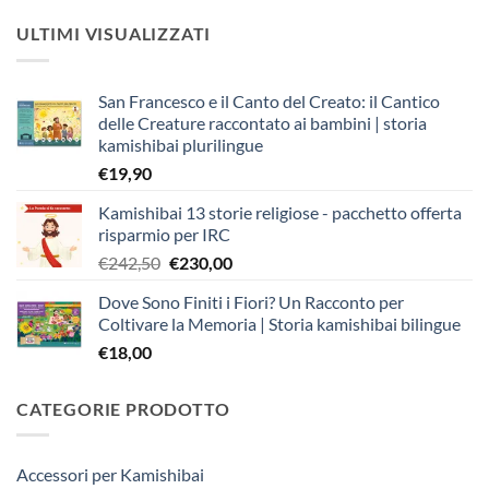
ULTIMI VISUALIZZATI
San Francesco e il Canto del Creato: il Cantico
delle Creature raccontato ai bambini | storia
kamishibai plurilingue
€
19,90
Kamishibai 13 storie religiose - pacchetto offerta
risparmio per IRC
Il
Il
€
242,50
€
230,00
prezzo
prezzo
Dove Sono Finiti i Fiori? Un Racconto per
originale
attuale
Coltivare la Memoria | Storia kamishibai bilingue
era:
è:
€
18,00
€242,50.
€230,00.
CATEGORIE PRODOTTO
Accessori per Kamishibai