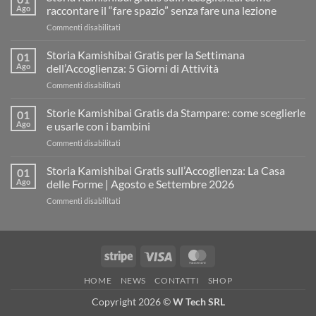
Ago
raccontare il “fare spazio” senza fare una lezione
su
Commenti disabilitati
Storia
Kamishibai
Storia Kamishibai Gratis per la Settimana
01
gratis
Ago
dell’Accoglienza: 5 Giorni di Attività
sull’Accoglienza:
su
Commenti disabilitati
come
Storia
raccontare
Kamishibai
Storie Kamishibai Gratis da Stampare: come sceglierle
il
01
Gratis
“fare
Ago
e usarle con i bambini
per
spazio”
su
Commenti disabilitati
la
senza
Storie
Settimana
fare
Kamishibai
Storia Kamishibai Gratis sull’Accoglienza: La Casa
dell’Accoglienza:
01
una
Gratis
5
Ago
delle Forme | Agosto e Settembre 2026
lezione
da
Giorni
su
Commenti disabilitati
Stampare:
di
Storia
come
Attività
Kamishibai
sceglierle
Gratis
e
sull’Accoglienza:
usarle
Stripe
Visa
MasterCard
La
con
Casa
i
HOME
NEWS
CONTATTI
SHOP
delle
bambini
Forme
Copyright 2026 ©
W Tech SRL
|