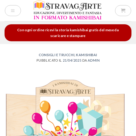
Salta
ai
contenuti
Con ogni ordine ricevi la storia kamishibai gratis del mese da
scaricare e stampare
CONSIGLI E TRUCCHI
,
KAMISHIBAI
PUBBLICATO IL
21/04/2025
DA
ADMIN