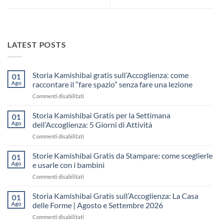
LATEST POSTS
Storia Kamishibai gratis sull’Accoglienza: come
01
Ago
raccontare il “fare spazio” senza fare una lezione
su
Commenti disabilitati
Storia
Kamishibai
Storia Kamishibai Gratis per la Settimana
01
gratis
Ago
dell’Accoglienza: 5 Giorni di Attività
sull’Accoglienza:
su
Commenti disabilitati
come
Storia
raccontare
Kamishibai
Storie Kamishibai Gratis da Stampare: come sceglierle
il
01
Gratis
“fare
Ago
e usarle con i bambini
per
spazio”
su
Commenti disabilitati
la
senza
Storie
Settimana
fare
Kamishibai
Storia Kamishibai Gratis sull’Accoglienza: La Casa
dell’Accoglienza:
01
una
Gratis
5
Ago
delle Forme | Agosto e Settembre 2026
lezione
da
Giorni
su
Commenti disabilitati
Stampare:
di