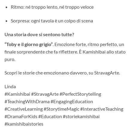
Ritmo: né troppo lento, né troppo veloce
Sorpresa: ogni tavola è un colpo di scena
Una storia dove si sentono tutte?
“Toby e il giorno grigio”
. Emozione forte, ritmo perfetto, un
finale sorprendente che fa riflettere. È Kamishibai allo stato
puro.
Scopri le storie che emozionano davvero, su StravagArte.
Linda
#Kamishibai #StravagArte #PerfectStorytelling
#TeachingWithDrama #EngagingEducation
#CreativeLearning #StorytimeMagic #InteractiveTeaching
#DramaForKids #Education #storiekamishibai
#kamishibaistories