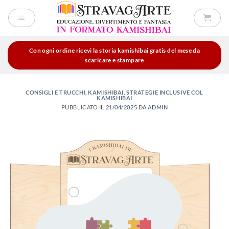
Salta
ai
contenuti
Con ogni ordine ricevi la storia kamishibai gratis del mese da
scaricare e stampare
CONSIGLI E TRUCCHI
,
KAMISHIBAI
,
STRATEGIE INCLUSIVE COL
KAMISHIBAI
PUBBLICATO IL
21/04/2025
DA
ADMIN