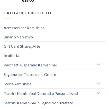
€
18,00
€242,50.
€230,00.
CATEGORIE PRODOTTO
Accessori per Kamishibai
Binario Narrativo
Gift Card StravagArte
In offerta
Pacchetti Risparmio Kamishibai
Sagome per Teatro delle Ombre
Storie kamishibai
Teatrini Kamishibai Decorati e Personalizzati
Teatrini Kamishibai in Legno Non Trattato