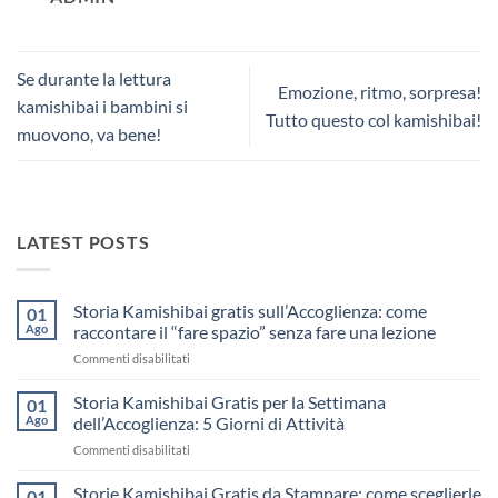
Se durante la lettura
Emozione, ritmo, sorpresa!
kamishibai i bambini si
Tutto questo col kamishibai!
muovono, va bene!
LATEST POSTS
Storia Kamishibai gratis sull’Accoglienza: come
01
Ago
raccontare il “fare spazio” senza fare una lezione
su
Commenti disabilitati
Storia
Kamishibai
Storia Kamishibai Gratis per la Settimana
01
gratis
Ago
dell’Accoglienza: 5 Giorni di Attività
sull’Accoglienza:
su
Commenti disabilitati
come
Storia
raccontare
Kamishibai
Storie Kamishibai Gratis da Stampare: come sceglierle
il
01