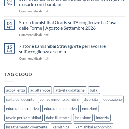
Gratis
“fare
Ago
e usarle con i bambini
per
spazio”
su
Commenti disabilitati
la
senza
Storie
Settimana
fare
Kamishibai
Storia Kamishibai Gratis sull’Accoglienza: La Casa
dell’Accoglienza:
01
una
Gratis
5
Ago
delle Forme | Agosto e Settembre 2026
lezione
da
Giorni
su
Commenti disabilitati
Stampare:
di
Storia
come
Attività
Kamishibai
7 storie kamishibai StravagArte per lavorare
sceglierle
15
Gratis
e
Lug
sull’accoglienza a scuola
sull’Accoglienza:
usarle
su
Commenti disabilitati
La
con
7
Casa
i
storie
delle
bambini
kamishibai
TAG CLOUD
Forme
StravagArte
|
per
Agosto
lavorare
e
accoglienza
ad alta voce
attività didattiche
butai
sull’accoglienza
Settembre
a
2026
carta del docente
coinvolgimento bambini
diversità
educazione
scuola
educazione creativa
educazione emotiva
emozioni
favole per kamishibai
fiabe illustrate
inclusione
infanzia
insegnamento divertente
kamishibai
kamishibai economico