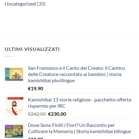
Uncategorized
(35)
ULTIMI VISUALIZZATI
San Francesco e il Canto del Creato: il Cantico
delle Creature raccontato ai bambini | storia
kamishibai plurilingue
€
19,90
Kamishibai 13 storie religiose - pacchetto offerta
risparmio per IRC
Il
Il
€
242,50
€
230,00
prezzo
prezzo
Dove Sono Finiti i Fiori? Un Racconto per
originale
attuale
Coltivare la Memoria | Storia kamishibai bilingue
era:
è: