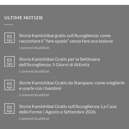
ULTIME NOTIZIE
Storia Kamishibai gratis sull’Accoglienza: come
01
Ago
raccontare il “fare spazio” senza fare una lezione
su
Commenti disabilitati
Storia
Kamishibai
Storia Kamishibai Gratis per la Settimana
01
gratis
Ago
dell’Accoglienza: 5 Giorni di Attività
sull’Accoglienza:
su
Commenti disabilitati
come
Storia
raccontare
Kamishibai
Storie Kamishibai Gratis da Stampare: come sceglierle
il
01
Gratis
“fare
Ago
e usarle con i bambini
per
spazio”
su
Commenti disabilitati
la
senza
Storie
Settimana
fare
Kamishibai
Storia Kamishibai Gratis sull’Accoglienza: La Casa
dell’Accoglienza:
01
una
Gratis
5
Ago
delle Forme | Agosto e Settembre 2026
lezione
da
Giorni
su
Commenti disabilitati
Stampare:
di
Storia
come
Attività
Kamishibai
sceglierle