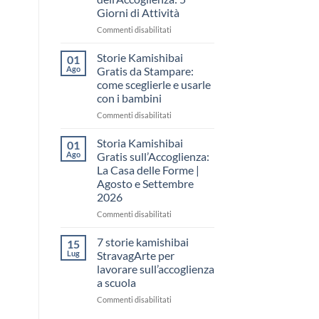
come
Giorni di Attività
raccontare
il
su
Commenti disabilitati
“fare
Storia
spazio”
Kamishibai
Storie Kamishibai
01
senza
Gratis
Ago
Gratis da Stampare:
fare
per
come sceglierle e usarle
una
la
con i bambini
lezione
Settimana
dell’Accoglienza:
su
Commenti disabilitati
5
Storie
Giorni
Kamishibai
Storia Kamishibai
01
di
Gratis
Ago
Gratis sull’Accoglienza:
Attività
da
La Casa delle Forme |
Stampare:
Agosto e Settembre
come
2026
sceglierle
e
su
Commenti disabilitati
usarle
Storia
con
Kamishibai
7 storie kamishibai
15
i
Gratis
Lug
StravagArte per
bambini
sull’Accoglienza:
lavorare sull’accoglienza
La
a scuola
Casa
delle
su
Commenti disabilitati
Forme
7