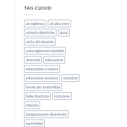
|
storie
Agosto
kamishibai
TAG CLOUD
e
StravagArte
Settembre
per
2026
lavorare
accoglienza
ad alta voce
sull’accoglienza
a
attività didattiche
butai
scuola
carta del docente
coinvolgimento bambini
diversità
educazione
educazione creativa
educazione emotiva
emozioni
favole per kamishibai
fiabe illustrate
inclusione
infanzia
insegnamento divertente
kamishibai