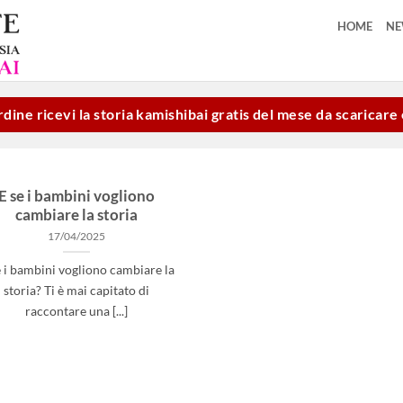
HOME
N
dine ricevi la storia kamishibai gratis del mese da scaricar
E se i bambini vogliono
cambiare la storia
17/04/2025
e i bambini vogliono cambiare la
storia? Ti è mai capitato di
raccontare una [...]