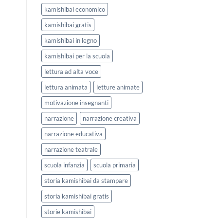
kamishibai economico
kamishibai gratis
kamishibai in legno
kamishibai per la scuola
lettura ad alta voce
lettura animata
letture animate
motivazione insegnanti
narrazione
narrazione creativa
narrazione educativa
narrazione teatrale
scuola infanzia
scuola primaria
storia kamishibai da stampare
storia kamishibai gratis
storie kamishibai