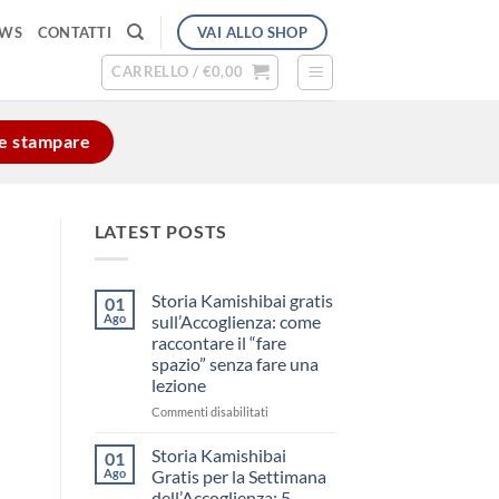
VAI ALLO SHOP
EWS
CONTATTI
CARRELLO /
€
0,00
e e stampare
LATEST POSTS
Storia Kamishibai gratis
01
Ago
sull’Accoglienza: come
raccontare il “fare
spazio” senza fare una
lezione
su
Commenti disabilitati
Storia
Kamishibai
Storia Kamishibai
01
gratis
Ago
Gratis per la Settimana
sull’Accoglienza:
dell’Accoglienza: 5