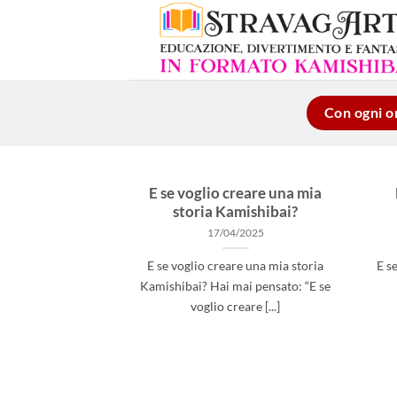
Salta
ai
contenuti
Con ogni or
E se voglio creare una mia
storia Kamishibai?
17/04/2025
E se voglio creare una mia storia
E s
Kamishibai? Hai mai pensato: “E se
voglio creare [...]