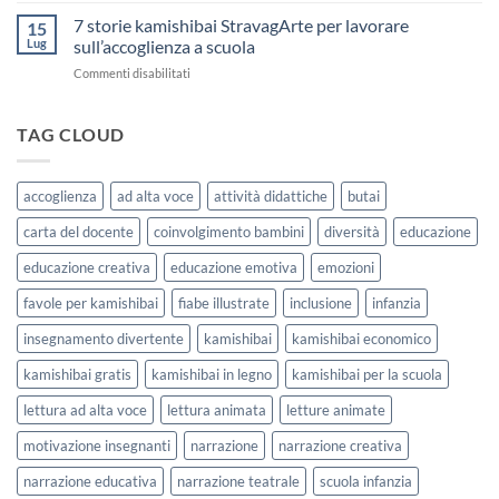
come
Attività
Kamishibai
7 storie kamishibai StravagArte per lavorare
sceglierle
15
Gratis
e
Lug
sull’accoglienza a scuola
sull’Accoglienza:
usarle
su
Commenti disabilitati
La
con
7
Casa
i
storie
delle
bambini
kamishibai
TAG CLOUD
Forme
StravagArte
|
per
Agosto
lavorare
e
accoglienza
ad alta voce
attività didattiche
butai
sull’accoglienza
Settembre
a
2026
carta del docente
coinvolgimento bambini
diversità
educazione
scuola
educazione creativa
educazione emotiva
emozioni
favole per kamishibai
fiabe illustrate
inclusione
infanzia
insegnamento divertente
kamishibai
kamishibai economico
kamishibai gratis
kamishibai in legno
kamishibai per la scuola
lettura ad alta voce
lettura animata
letture animate
motivazione insegnanti
narrazione
narrazione creativa
narrazione educativa
narrazione teatrale
scuola infanzia