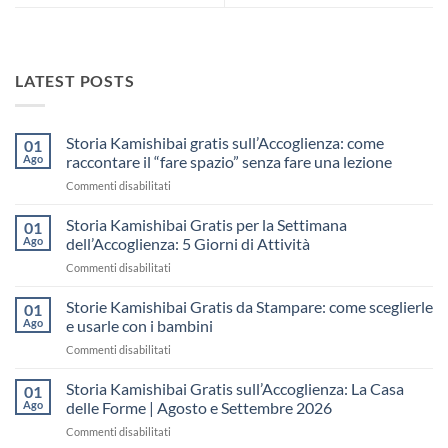
LATEST POSTS
Storia Kamishibai gratis sull’Accoglienza: come
01
Ago
raccontare il “fare spazio” senza fare una lezione
su
Commenti disabilitati
Storia
Kamishibai
Storia Kamishibai Gratis per la Settimana
01
gratis
Ago
dell’Accoglienza: 5 Giorni di Attività
sull’Accoglienza:
su
Commenti disabilitati
come
Storia
raccontare
Kamishibai
Storie Kamishibai Gratis da Stampare: come sceglierle
il
01
Gratis
“fare
Ago
e usarle con i bambini
per
spazio”
su
Commenti disabilitati
la
senza
Storie
Settimana
fare
Kamishibai
Storia Kamishibai Gratis sull’Accoglienza: La Casa
dell’Accoglienza:
01
una
Gratis
5
Ago
delle Forme | Agosto e Settembre 2026
lezione
da
Giorni
su
Commenti disabilitati
Stampare:
di
Storia