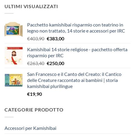
ULTIMI VISUALIZZATI
Pacchetto kamishibai risparmio con teatrino in
legno non trattato, 14 storie e accessori per IRC
Il
Il
€
403,90
€
383,00
prezzo
prezzo
Kamishibai 14 storie religiose - pacchetto offerta
originale
attuale
risparmio per IRC
era:
è:
Il
Il
€
263,40
€
250,00
€403,90.
€383,00.
prezzo
prezzo
San Francesco e il Canto del Creato: il Cantico
originale
attuale
delle Creature raccontato ai bambini | storia
era:
è:
kamishibai plurilingue
€263,40.
€250,00.
€
19,90
CATEGORIE PRODOTTO
Accessori per Kamishibai