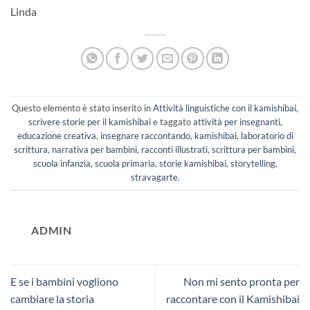
Linda
Questo elemento è stato inserito in
Attività linguistiche con il kamishibai
,
scrivere storie per il kamishibai
e taggato
attività per insegnanti
,
educazione creativa
,
insegnare raccontando
,
kamishibai
,
laboratorio di
scrittura
,
narrativa per bambini
,
racconti illustrati
,
scrittura per bambini
,
scuola infanzia
,
scuola primaria
,
storie kamishibai
,
storytelling
,
stravagarte
.
ADMIN
E se i bambini vogliono
Non mi sento pronta per
cambiare la storia
raccontare con il Kamishibai