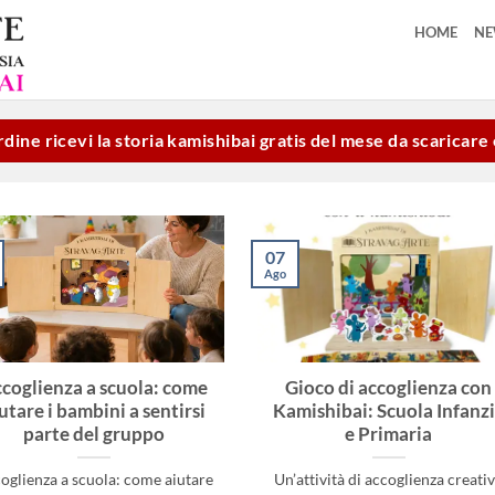
HOME
N
dine ricevi la storia kamishibai gratis del mese da scaricar
07
Ago
coglienza a scuola: come
Gioco di accoglienza con
utare i bambini a sentirsi
Kamishibai: Scuola Infanz
parte del gruppo
e Primaria
oglienza a scuola: come aiutare
Un’attività di accoglienza creati