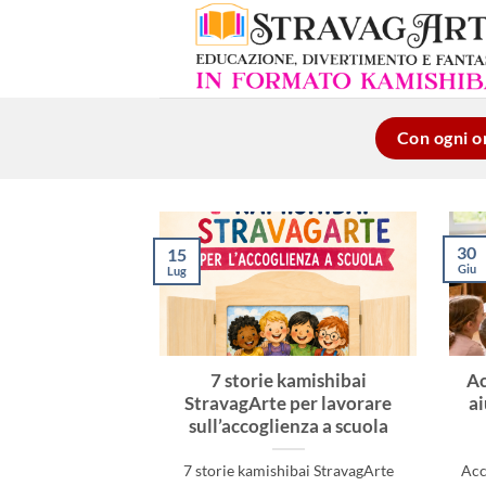
Salta
ai
contenuti
Con ogni or
30
15
Giu
Lug
7 storie kamishibai
Ac
StravagArte per lavorare
ai
sull’accoglienza a scuola
7 storie kamishibai StravagArte
Acc