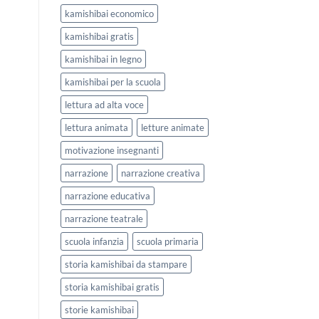
kamishibai economico
kamishibai gratis
kamishibai in legno
kamishibai per la scuola
lettura ad alta voce
lettura animata
letture animate
motivazione insegnanti
narrazione
narrazione creativa
narrazione educativa
narrazione teatrale
scuola infanzia
scuola primaria
storia kamishibai da stampare
storia kamishibai gratis
storie kamishibai