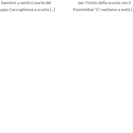
i bambini a sentirsi parte del
per l’inizio della scuola con il
uppo L’accoglienza a scuola [...]
Kamishibai “Ci vediamo a metà [..