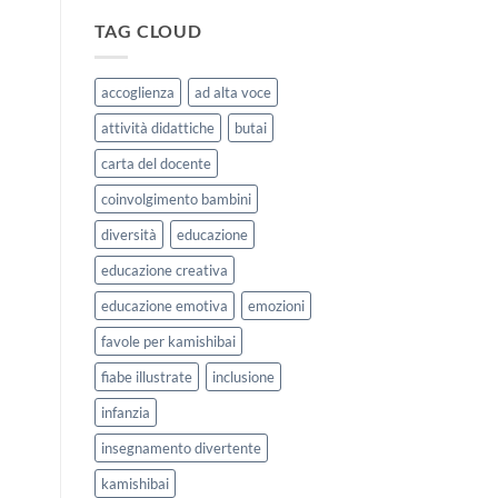
|
storie
Agosto
kamishibai
TAG CLOUD
e
StravagArte
Settembre
per
2026
lavorare
accoglienza
ad alta voce
sull’accoglienza
a
attività didattiche
butai
scuola
carta del docente
coinvolgimento bambini
diversità
educazione
educazione creativa
educazione emotiva
emozioni
favole per kamishibai
fiabe illustrate
inclusione
infanzia
insegnamento divertente
kamishibai