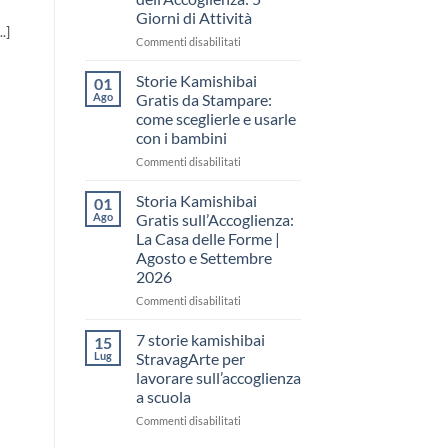
come
Giorni di Attività
raccontare
.]
il
su
Commenti disabilitati
“fare
Storia
spazio”
Kamishibai
Storie Kamishibai
01
senza
Gratis
Ago
Gratis da Stampare:
fare
per
come sceglierle e usarle
una
la
con i bambini
lezione
Settimana
dell’Accoglienza:
su
Commenti disabilitati
5
Storie
Giorni
Kamishibai
Storia Kamishibai
01
di
Gratis
Ago
Gratis sull’Accoglienza:
Attività
da
La Casa delle Forme |
Stampare:
Agosto e Settembre
come
2026
sceglierle
e
su
Commenti disabilitati
usarle
Storia
con
Kamishibai
7 storie kamishibai
15
i
Gratis
Lug
StravagArte per
bambini
sull’Accoglienza:
lavorare sull’accoglienza
La
a scuola
Casa
delle
su
Commenti disabilitati
Forme
7