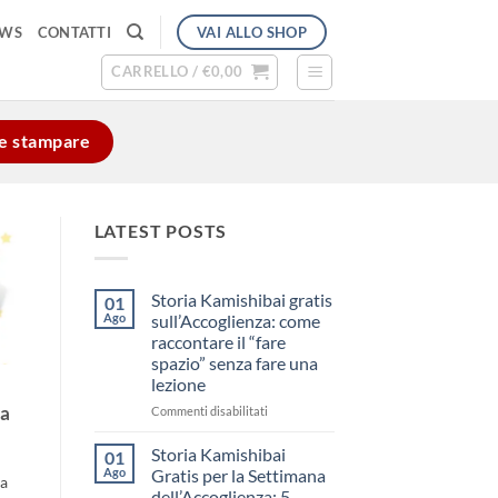
VAI ALLO SHOP
EWS
CONTATTI
CARRELLO /
€
0,00
e e stampare
LATEST POSTS
Storia Kamishibai gratis
01
Ago
sull’Accoglienza: come
raccontare il “fare
spazio” senza fare una
lezione
su
ia
Commenti disabilitati
Storia
Kamishibai
Storia Kamishibai
01
gratis
Ago
Gratis per la Settimana
va
sull’Accoglienza:
dell’Accoglienza: 5