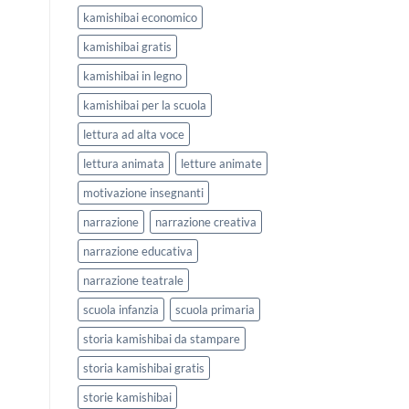
kamishibai economico
kamishibai gratis
kamishibai in legno
kamishibai per la scuola
lettura ad alta voce
lettura animata
letture animate
motivazione insegnanti
narrazione
narrazione creativa
narrazione educativa
narrazione teatrale
scuola infanzia
scuola primaria
storia kamishibai da stampare
storia kamishibai gratis
storie kamishibai