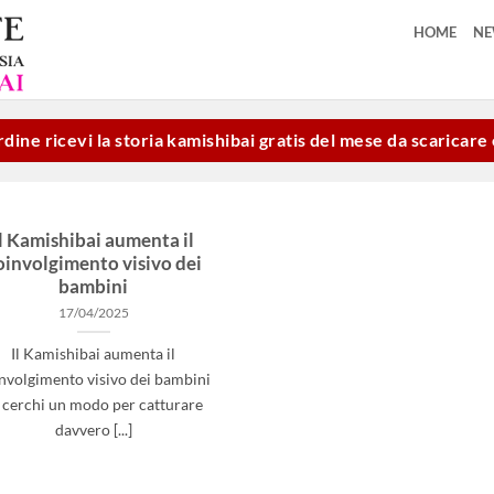
HOME
N
dine ricevi la storia kamishibai gratis del mese da scaricar
Il Kamishibai aumenta il
oinvolgimento visivo dei
bambini
17/04/2025
Il Kamishibai aumenta il
nvolgimento visivo dei bambini
 cerchi un modo per catturare
davvero [...]