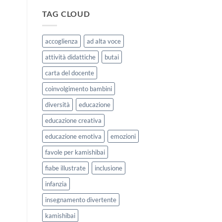
|
storie
Agosto
kamishibai
TAG CLOUD
e
StravagArte
Settembre
per
2026
lavorare
accoglienza
ad alta voce
sull’accoglienza
a
attività didattiche
butai
scuola
carta del docente
coinvolgimento bambini
diversità
educazione
educazione creativa
educazione emotiva
emozioni
favole per kamishibai
fiabe illustrate
inclusione
infanzia
insegnamento divertente
kamishibai