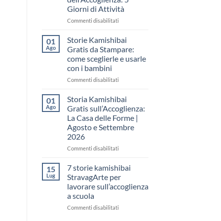
come
Giorni di Attività
raccontare
il
su
Commenti disabilitati
“fare
Storia
spazio”
Kamishibai
Storie Kamishibai
01
senza
Gratis
Ago
Gratis da Stampare:
fare
per
come sceglierle e usarle
una
la
con i bambini
lezione
Settimana
dell’Accoglienza:
su
Commenti disabilitati
5
Storie
Giorni
Kamishibai
Storia Kamishibai
01
di
Gratis
Ago
Gratis sull’Accoglienza:
Attività
da
La Casa delle Forme |
Stampare:
Agosto e Settembre
come
2026
sceglierle
e
su
Commenti disabilitati
usarle
Storia
con
Kamishibai
7 storie kamishibai
15
i
Gratis
Lug
StravagArte per
bambini
sull’Accoglienza:
lavorare sull’accoglienza
La
a scuola
Casa
delle
su
Commenti disabilitati
Forme
7