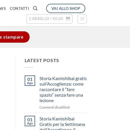
VAI ALLO SHOP
EWS
CONTATTI
CARRELLO /
€
0,00
e e stampare
LATEST POSTS
Storia Kamishibai gratis
01
Ago
sull’Accoglienza: come
raccontare il “fare
spazio” senza fare una
lezione
su
Commenti disabilitati
Storia
Kamishibai
Storia Kamishibai
01
gratis
Ago
Gratis per la Settimana
sull’Accoglienza:
dell’Accoglienza: 5