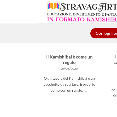
Salta
ai
contenuti
Con ogni or
Il Kamishibai è come un
regalo
c
29/06/2025
Ogni tavola del Kamishibai è un
pacchetto da scartare. E proprio
coi
come con un regalo, [...]
Se