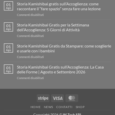
Storia Kamishibai gratis sull’Accoglienza: come
01
Ago
raccontare il “fare spazio” senza fare una lezione
su
Commenti disabilitati
Storia
Kamishibai
Storia Kamishibai Gratis per la Settimana
01
gratis
Ago
dell’Accoglienza: 5 Giorni di Attività
sull’Accoglienza:
su
Commenti disabilitati
come
Storia
raccontare
Kamishibai
Storie Kamishibai Gratis da Stampare: come sceglierle
il
01
Gratis
“fare
Ago
e usarle con i bambini
per
spazio”
su
Commenti disabilitati
la
senza
Storie
Settimana
fare
Kamishibai
Storia Kamishibai Gratis sull’Accoglienza: La Casa
dell’Accoglienza:
01
una
Gratis
5
Ago
delle Forme | Agosto e Settembre 2026
lezione
da
Giorni
su
Commenti disabilitati
Stampare:
di
Storia
come
Attività
Kamishibai
sceglierle
Gratis
e
sull’Accoglienza:
usarle
Stripe
Visa
MasterCard
La
con
Casa
i
HOME
NEWS
CONTATTI
SHOP
delle
bambini
Forme
Copyright 2026 ©
W Tech SRL