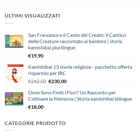
ULTIMI VISUALIZZATI
San Francesco e il Canto del Creato: il Cantico
delle Creature raccontato ai bambini | storia
kamishibai plurilingue
€
19,90
Kamishibai 13 storie religiose - pacchetto offerta
risparmio per IRC
Il
Il
€
242,50
€
230,00
prezzo
prezzo
Dove Sono Finiti i Fiori? Un Racconto per
originale
attuale
Coltivare la Memoria | Storia kamishibai bilingue
era:
è:
€
18,00
€242,50.
€230,00.
CATEGORIE PRODOTTO