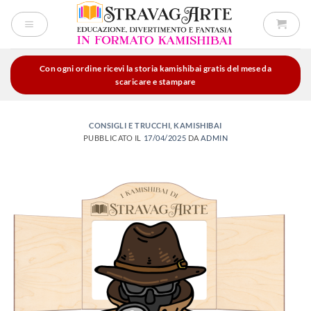
Salta
ai
contenuti
Con ogni ordine ricevi la storia kamishibai gratis del mese da
scaricare e stampare
CONSIGLI E TRUCCHI
,
KAMISHIBAI
PUBBLICATO IL
17/04/2025
DA
ADMIN