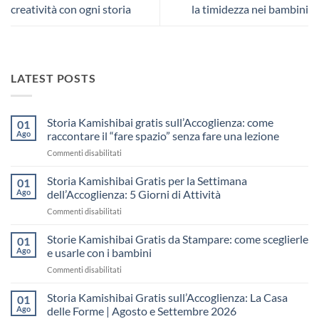
creatività con ogni storia
la timidezza nei bambini
LATEST POSTS
Storia Kamishibai gratis sull’Accoglienza: come
01
Ago
raccontare il “fare spazio” senza fare una lezione
su
Commenti disabilitati
Storia
Kamishibai
Storia Kamishibai Gratis per la Settimana
01
gratis
Ago
dell’Accoglienza: 5 Giorni di Attività
sull’Accoglienza:
su
Commenti disabilitati
come
Storia
raccontare
Kamishibai
Storie Kamishibai Gratis da Stampare: come sceglierle
il
01
Gratis
“fare
Ago
e usarle con i bambini
per
spazio”
su
Commenti disabilitati
la
senza
Storie
Settimana
fare
Kamishibai
Storia Kamishibai Gratis sull’Accoglienza: La Casa
dell’Accoglienza:
01
una
Gratis
5
Ago
delle Forme | Agosto e Settembre 2026
lezione
da