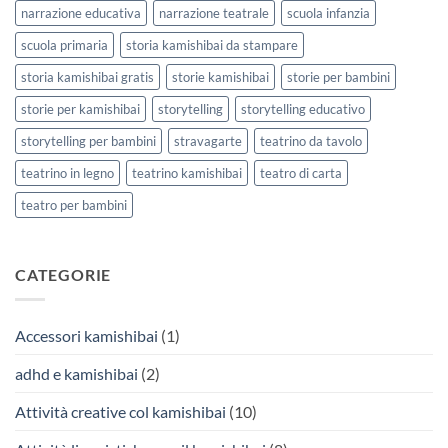
narrazione educativa
narrazione teatrale
scuola infanzia
scuola primaria
storia kamishibai da stampare
storia kamishibai gratis
storie kamishibai
storie per bambini
storie per kamishibai
storytelling
storytelling educativo
storytelling per bambini
stravagarte
teatrino da tavolo
teatrino in legno
teatrino kamishibai
teatro di carta
teatro per bambini
CATEGORIE
Accessori kamishibai
(1)
adhd e kamishibai
(2)
Attività creative col kamishibai
(10)