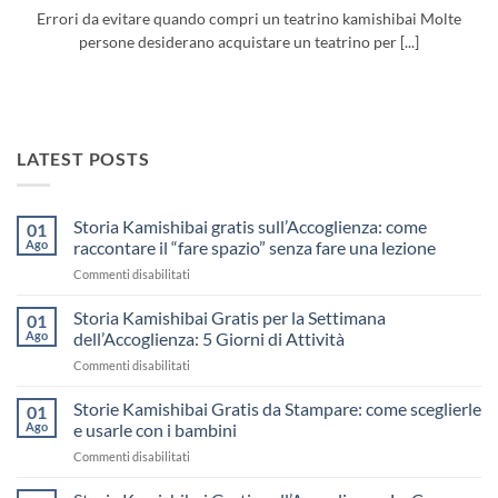
Errori da evitare quando compri un teatrino kamishibai Molte
persone desiderano acquistare un teatrino per [...]
LATEST POSTS
Storia Kamishibai gratis sull’Accoglienza: come
01
Ago
raccontare il “fare spazio” senza fare una lezione
su
Commenti disabilitati
Storia
Kamishibai
Storia Kamishibai Gratis per la Settimana
01
gratis
Ago
dell’Accoglienza: 5 Giorni di Attività
sull’Accoglienza:
su
Commenti disabilitati
come
Storia
raccontare
Kamishibai
Storie Kamishibai Gratis da Stampare: come sceglierle
il
01
Gratis
“fare
Ago
e usarle con i bambini
per
spazio”
su
Commenti disabilitati
la
senza
Storie
Settimana
fare
Kamishibai
dell’Accoglienza: