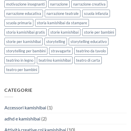
motivazione insegnanti
narrazione
narrazione creativa
narrazione educativa
narrazione teatrale
scuola infanzia
scuola primaria
storia kamishibai da stampare
storia kamishibai gratis
storie kamishibai
storie per bambini
storie per kamishibai
storytelling
storytelling educativo
storytelling per bambini
stravagarte
teatrino da tavolo
teatrino in legno
teatrino kamishibai
teatro di carta
teatro per bambini
CATEGORIE
Accessori kamishibai
(1)
adhd e kamishibai
(2)
Attività creative col kamishibai
(10)