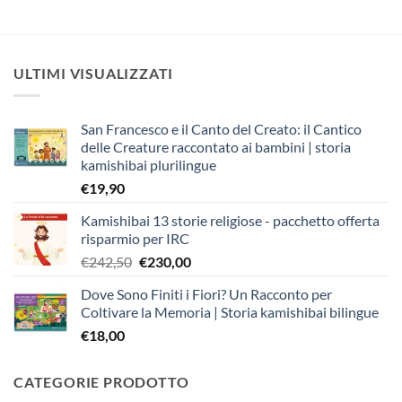
ULTIMI VISUALIZZATI
San Francesco e il Canto del Creato: il Cantico
delle Creature raccontato ai bambini | storia
kamishibai plurilingue
€
19,90
Kamishibai 13 storie religiose - pacchetto offerta
risparmio per IRC
Il
Il
€
242,50
€
230,00
prezzo
prezzo
Dove Sono Finiti i Fiori? Un Racconto per
originale
attuale
Coltivare la Memoria | Storia kamishibai bilingue
era:
è:
€
18,00
€242,50.
€230,00.
CATEGORIE PRODOTTO