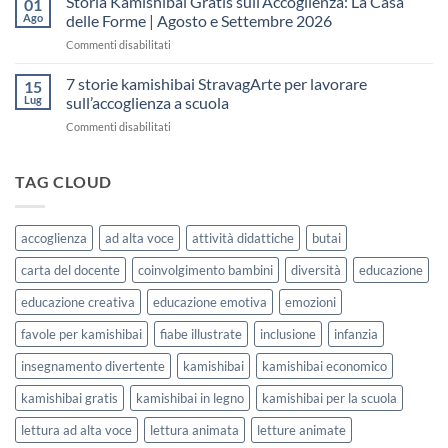
Storia Kamishibai Gratis sull’Accoglienza: La Casa
01
una
Gratis
5
Ago
delle Forme | Agosto e Settembre 2026
lezione
da
Giorni
su
Commenti disabilitati
Stampare:
di
Storia
come
Attività
Kamishibai
7 storie kamishibai StravagArte per lavorare
sceglierle
15
Gratis
e
Lug
sull’accoglienza a scuola
sull’Accoglienza:
usarle
su
Commenti disabilitati
La
con
7
Casa
i
storie
delle
bambini
kamishibai
TAG CLOUD
Forme
StravagArte
|
per
Agosto
lavorare
e
accoglienza
ad alta voce
attività didattiche
butai
sull’accoglienza
Settembre
a
2026
carta del docente
coinvolgimento bambini
diversità
educazione
scuola
educazione creativa
educazione emotiva
emozioni
favole per kamishibai
fiabe illustrate
inclusione
infanzia
insegnamento divertente
kamishibai
kamishibai economico
kamishibai gratis
kamishibai in legno
kamishibai per la scuola
lettura ad alta voce
lettura animata
letture animate