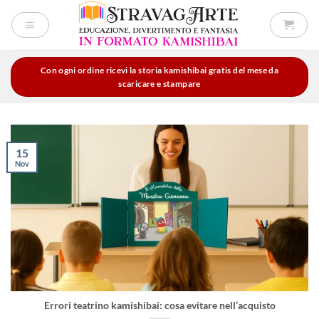
Salta
ai
contenuti
Con ogni ordine ricevi la storia kamishibai gratis del mese da
scaricare e stampare
15
Nov
Errori teatrino kamishibai: cosa evitare nell’acquisto