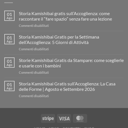
Storia Kamishibai gratis sull’Accoglienza: come
01
Ago
raccontare il “fare spazio” senza fare una lezione
su
Commenti disabilitati
Storia
Kamishibai
Storia Kamishibai Gratis per la Settimana
01
gratis
Ago
dell’Accoglienza: 5 Giorni di Attività
sull’Accoglienza:
su
Commenti disabilitati
come
Storia
raccontare
Kamishibai
Storie Kamishibai Gratis da Stampare: come sceglierle
il
01
Gratis
“fare
Ago
e usarle con i bambini
per
spazio”
su
Commenti disabilitati
la
senza
Storie
Settimana
fare
Kamishibai
Storia Kamishibai Gratis sull’Accoglienza: La Casa
dell’Accoglienza:
01
una
Gratis
5
Ago
delle Forme | Agosto e Settembre 2026
lezione
da
Giorni
su
Commenti disabilitati
Stampare:
di
Storia
come
Attività
Kamishibai
sceglierle
Gratis
e
sull’Accoglienza:
usarle
Stripe
Visa
MasterCard
La
con
Casa
i