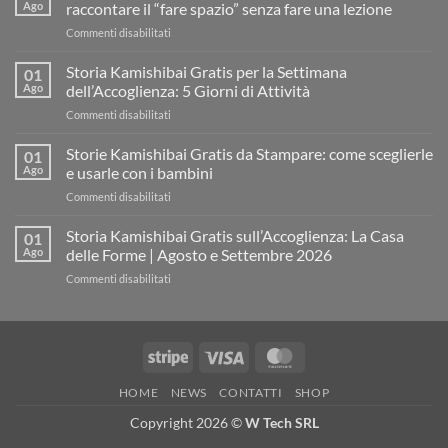
Ago
raccontare il “fare spazio” senza fare una lezione
su
Commenti disabilitati
Storia
Kamishibai
Storia Kamishibai Gratis per la Settimana
01
gratis
Ago
dell’Accoglienza: 5 Giorni di Attività
sull’Accoglienza:
su
Commenti disabilitati
come
Storia
raccontare
Kamishibai
Storie Kamishibai Gratis da Stampare: come sceglierle
il
01
Gratis
“fare
Ago
e usarle con i bambini
per
spazio”
su
Commenti disabilitati
la
senza
Storie
Settimana
fare
Kamishibai
Storia Kamishibai Gratis sull’Accoglienza: La Casa
dell’Accoglienza:
01
una
Gratis
5
Ago
delle Forme | Agosto e Settembre 2026
lezione
da
Giorni
su
Commenti disabilitati
Stampare:
di
Storia
come
Attività
Kamishibai
sceglierle
Gratis
e
sull’Accoglienza:
usarle
Stripe
Visa
MasterCard
La
con
Casa
i
HOME
NEWS
CONTATTI
SHOP
delle
bambini
Forme
Copyright 2026 ©
W Tech SRL
|
Agosto