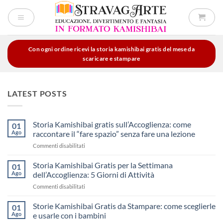
Salta
ai
contenuti
Con ogni ordine ricevi la storia kamishibai gratis del mese da
scaricare e stampare
LATEST POSTS
Storia Kamishibai gratis sull’Accoglienza: come
01
Ago
raccontare il “fare spazio” senza fare una lezione
su
Commenti disabilitati
Storia
Kamishibai
Storia Kamishibai Gratis per la Settimana
01
gratis
Ago
dell’Accoglienza: 5 Giorni di Attività
sull’Accoglienza:
su
Commenti disabilitati
come
Storia
raccontare
Kamishibai
Storie Kamishibai Gratis da Stampare: come sceglierle
il
01
Gratis
“fare
Ago
e usarle con i bambini
per
spazio”