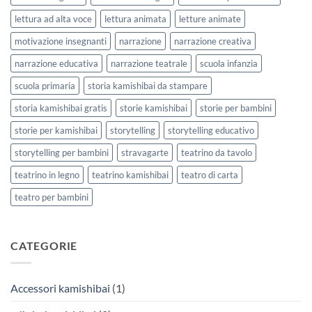
lettura ad alta voce
lettura animata
letture animate
motivazione insegnanti
narrazione
narrazione creativa
narrazione educativa
narrazione teatrale
scuola infanzia
scuola primaria
storia kamishibai da stampare
storia kamishibai gratis
storie kamishibai
storie per bambini
storie per kamishibai
storytelling
storytelling educativo
storytelling per bambini
stravagarte
teatrino da tavolo
teatrino in legno
teatrino kamishibai
teatro di carta
teatro per bambini
CATEGORIE
Accessori kamishibai
(1)