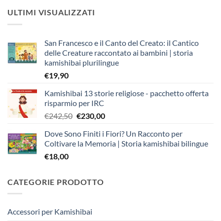
ULTIMI VISUALIZZATI
San Francesco e il Canto del Creato: il Cantico
delle Creature raccontato ai bambini | storia
kamishibai plurilingue
€
19,90
Kamishibai 13 storie religiose - pacchetto offerta
risparmio per IRC
Il
Il
€
242,50
€
230,00
prezzo
prezzo
Dove Sono Finiti i Fiori? Un Racconto per
originale
attuale
Coltivare la Memoria | Storia kamishibai bilingue
era:
è:
€
18,00
€242,50.
€230,00.
CATEGORIE PRODOTTO
Accessori per Kamishibai