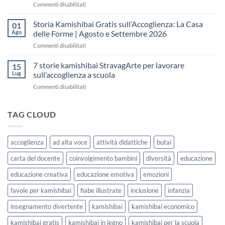
su
Commenti disabilitati
la
senza
Storie
Settimana
fare
Kamishibai
Storia Kamishibai Gratis sull’Accoglienza: La Casa
dell’Accoglienza:
01
una
Gratis
5
Ago
delle Forme | Agosto e Settembre 2026
lezione
da
Giorni
su
Commenti disabilitati
Stampare:
di
Storia
come
Attività
Kamishibai
7 storie kamishibai StravagArte per lavorare
sceglierle
15
Gratis
e
Lug
sull’accoglienza a scuola
sull’Accoglienza:
usarle
su
Commenti disabilitati
La
con
7
Casa
i
storie
delle
bambini
kamishibai
TAG CLOUD
Forme
StravagArte
|
per
Agosto
lavorare
e
accoglienza
ad alta voce
attività didattiche
butai
sull’accoglienza
Settembre
a
2026
carta del docente
coinvolgimento bambini
diversità
educazione
scuola
educazione creativa
educazione emotiva
emozioni
favole per kamishibai
fiabe illustrate
inclusione
infanzia
insegnamento divertente
kamishibai
kamishibai economico
kamishibai gratis
kamishibai in legno
kamishibai per la scuola