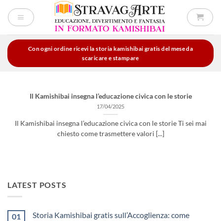
Salta
ai
contenuti
Con ogni ordine ricevi la storia kamishibai gratis del mese da
scaricare e stampare
Il Kamishibai insegna l’educazione civica con le storie
17/04/2025
Il Kamishibai insegna l’educazione civica con le storie Ti sei mai
chiesto come trasmettere valori [...]
LATEST POSTS
Storia Kamishibai gratis sull’Accoglienza: come
01