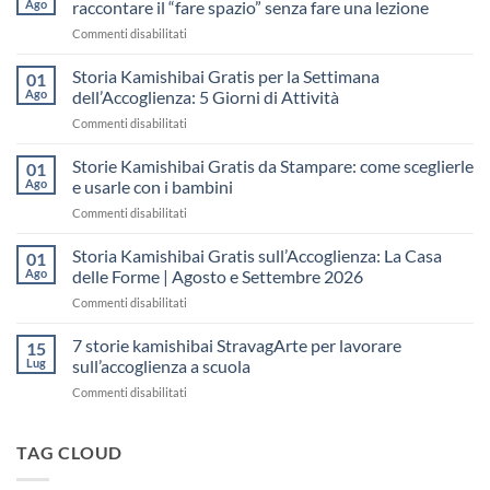
Ago
raccontare il “fare spazio” senza fare una lezione
su
Commenti disabilitati
Storia
Kamishibai
Storia Kamishibai Gratis per la Settimana
01
gratis
Ago
dell’Accoglienza: 5 Giorni di Attività
sull’Accoglienza:
su
Commenti disabilitati
come
Storia
raccontare
Kamishibai
Storie Kamishibai Gratis da Stampare: come sceglierle
il
01
Gratis
“fare
Ago
e usarle con i bambini
per
spazio”
su
Commenti disabilitati
la
senza
Storie
Settimana
fare
Kamishibai
Storia Kamishibai Gratis sull’Accoglienza: La Casa
dell’Accoglienza:
01
una
Gratis
5
Ago
delle Forme | Agosto e Settembre 2026
lezione
da
Giorni
su
Commenti disabilitati
Stampare:
di
Storia
come
Attività
Kamishibai
7 storie kamishibai StravagArte per lavorare
sceglierle
15
Gratis
e
Lug
sull’accoglienza a scuola
sull’Accoglienza:
usarle
su
Commenti disabilitati
La
con
7
Casa
i
storie
delle
bambini
kamishibai
TAG CLOUD
Forme
StravagArte
|
per
Agosto