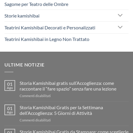
Sagome per Teatro delle Ombre
Storie kamishibai
Teatrini Kamishibai Decorati e Personalizzati
Teatrini Kamishibai in Legno Non Trattato
ULTIME NOTIZIE
Storia Kamishibai gratis sull’Accoglienza: come
01
Ago
raccontare il “fare spazio” senza fare una lezione
su
Commenti disabilitati
Storia
Kamishibai
Storia Kamishibai Gratis per la Settimana
01
gratis
Ago
dell’Accoglienza: 5 Giorni di Attività
sull’Accoglienza:
su
Commenti disabilitati
come
Storia
raccontare
Kamishibai
Storie Kamishibai Gratis da Stampare: come sceglierle
il
01