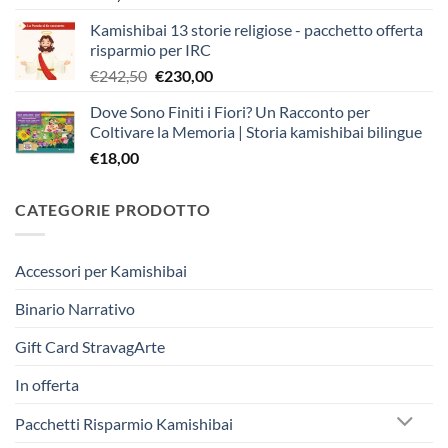
Kamishibai 13 storie religiose - pacchetto offerta
risparmio per IRC
Il
Il
€
242,50
€
230,00
prezzo
prezzo
Dove Sono Finiti i Fiori? Un Racconto per
originale
attuale
Coltivare la Memoria | Storia kamishibai bilingue
era:
è:
€
18,00
€242,50.
€230,00.
CATEGORIE PRODOTTO
Accessori per Kamishibai
Binario Narrativo
Gift Card StravagArte
In offerta
Pacchetti Risparmio Kamishibai