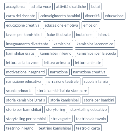
lavorare
e
accoglienza
ad alta voce
attività didattiche
butai
sull’accoglienza
Settembre
a
2026
carta del docente
coinvolgimento bambini
diversità
educazione
scuola
educazione creativa
educazione emotiva
emozioni
favole per kamishibai
fiabe illustrate
inclusione
infanzia
insegnamento divertente
kamishibai
kamishibai economico
kamishibai gratis
kamishibai in legno
kamishibai per la scuola
lettura ad alta voce
lettura animata
letture animate
motivazione insegnanti
narrazione
narrazione creativa
narrazione educativa
narrazione teatrale
scuola infanzia
scuola primaria
storia kamishibai da stampare
storia kamishibai gratis
storie kamishibai
storie per bambini
storie per kamishibai
storytelling
storytelling educativo
storytelling per bambini
stravagarte
teatrino da tavolo
teatrino in legno
teatrino kamishibai
teatro di carta