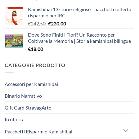
Kamishibai 13 storie religiose - pacchetto offerta
risparmio per IRC
Il
Il
€
242,50
€
230,00
prezzo
prezzo
Dove Sono Finiti i Fiori? Un Racconto per
originale
attuale
Coltivare la Memoria | Storia kamishibai bilingue
era:
è:
€
18,00
€242,50.
€230,00.
CATEGORIE PRODOTTO
Accessori per Kamishibai
Binario Narrativo
Gift Card StravagArte
In offerta
Pacchetti Risparmio Kamishibai