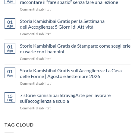
Ago
raccontare il “fare spazio” senza fare una lezione
su
Commenti disabilitati
Storia
Kamishibai
Storia Kamishibai Gratis per la Settimana
01
gratis
Ago
dell’Accoglienza: 5 Giorni di Attività
sull’Accoglienza:
su
Commenti disabilitati
come
Storia
raccontare
Kamishibai
Storie Kamishibai Gratis da Stampare: come sceglierle
il
01
Gratis
“fare
Ago
e usarle con i bambini
per
spazio”
su
Commenti disabilitati
la
senza
Storie
Settimana
fare
Kamishibai
Storia Kamishibai Gratis sull’Accoglienza: La Casa
dell’Accoglienza:
01
una
Gratis
5
Ago
delle Forme | Agosto e Settembre 2026
lezione
da
Giorni
su
Commenti disabilitati
Stampare:
di
Storia
come
Attività
Kamishibai
7 storie kamishibai StravagArte per lavorare
sceglierle
15
Gratis
e
Lug
sull’accoglienza a scuola
sull’Accoglienza:
usarle
su
Commenti disabilitati
La
con
7
Casa
i
storie
delle
bambini
kamishibai
TAG CLOUD
Forme
StravagArte
|
per
Agosto