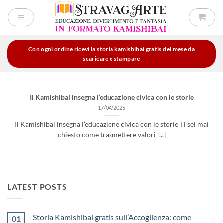
Salta
ai
contenuti
Con ogni ordine ricevi la storia kamishibai gratis del mese da
scaricare e stampare
Il Kamishibai insegna l’educazione civica con le storie
17/04/2025
Il Kamishibai insegna l’educazione civica con le storie Ti sei mai
chiesto come trasmettere valori [...]
LATEST POSTS
Storia Kamishibai gratis sull’Accoglienza: come
01