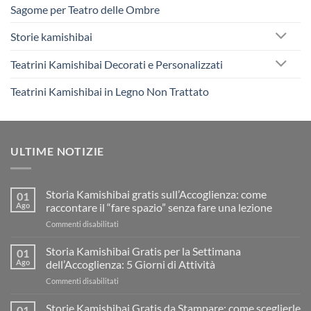
Sagome per Teatro delle Ombre
Storie kamishibai
Teatrini Kamishibai Decorati e Personalizzati
Teatrini Kamishibai in Legno Non Trattato
ULTIME NOTIZIE
Storia Kamishibai gratis sull’Accoglienza: come
01
Ago
raccontare il “fare spazio” senza fare una lezione
su
Commenti disabilitati
Storia
Kamishibai
Storia Kamishibai Gratis per la Settimana
01
gratis
Ago
dell’Accoglienza: 5 Giorni di Attività
sull’Accoglienza:
su
Commenti disabilitati
come
Storia
raccontare
Kamishibai
Storie Kamishibai Gratis da Stampare: come sceglierle
il
01