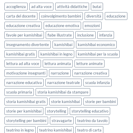
lavorare
e
accoglienza
ad alta voce
attività didattiche
butai
sull’accoglienza
Settembre
a
2026
carta del docente
coinvolgimento bambini
diversità
educazione
scuola
educazione creativa
educazione emotiva
emozioni
favole per kamishibai
fiabe illustrate
inclusione
infanzia
insegnamento divertente
kamishibai
kamishibai economico
kamishibai gratis
kamishibai in legno
kamishibai per la scuola
lettura ad alta voce
lettura animata
letture animate
motivazione insegnanti
narrazione
narrazione creativa
narrazione educativa
narrazione teatrale
scuola infanzia
scuola primaria
storia kamishibai da stampare
storia kamishibai gratis
storie kamishibai
storie per bambini
storie per kamishibai
storytelling
storytelling educativo
storytelling per bambini
stravagarte
teatrino da tavolo
teatrino in legno
teatrino kamishibai
teatro di carta